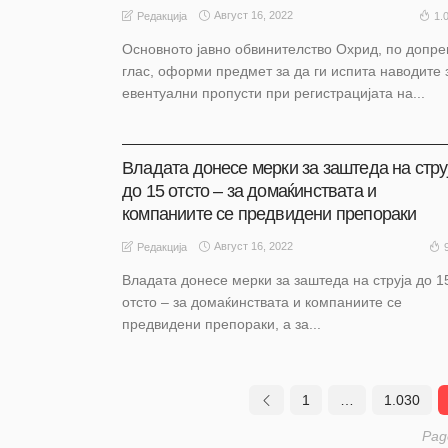
Август 16, 2022
1.
Редакција
Основното јавно обвинителство Охрид, по допре
глас, оформи предмет за да ги испита наводите 
евентуални пропусти при регистрацијата на...
АКТУЕЛНО
ОХРИД
Владата донесе мерки за заштеда на стру
до 15 отсто – за домаќинствата и
компаниите се предвидени препораки
Август 16, 2022
Редакција
Владата донесе мерки за заштеда на струја до 1
отсто – за домаќинствата и компаниите се
предвидени препораки, а за...
1
…
1.030
Pag