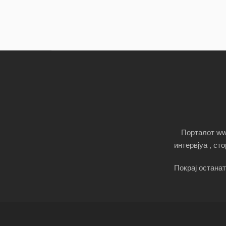
Порталот www
интервјуа , ст
Покрај останат