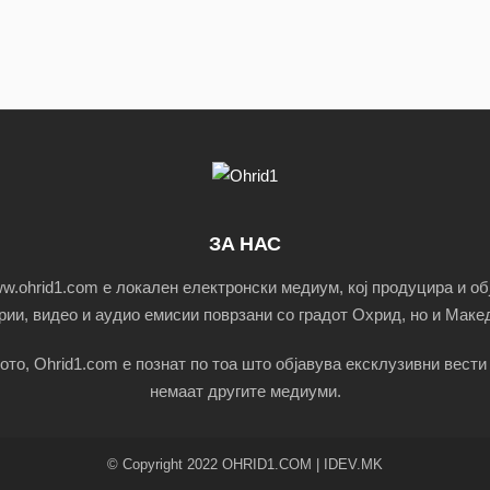
ЗА НАС
.ohrid1.com е локален електронски медиум, кој продуцира и об
ории, видео и аудио емисии поврзани со градот Охрид, но и Макед
ото, Ohrid1.com е познат по тоа што објавува ексклузивни вести 
немаат другите медиуми.
© Copyright 2022 OHRID1.COM | IDEV.MK