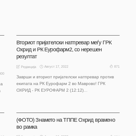
АКТУЕЛНО
НАШ ИЗБОР
НАШ ИЗБОР
ОХРИД
Вториот пријателски натпревар меѓу ГРК
Охрид и РК Еурофарм2, со нерешен
резултат
Август 17, 2022
871
Редакција
800
Заврши и вториот пријателски натпревар против
екипата на РК Еурофарм 2 во Маврово! ГРК
на
ОХРИД - РК ЕУРОФАРМ 2 (12:12)...
а
АКТУЕЛНО
ОХРИД
(ФОТО) Знамето на ТППЕ Охрид врамено
во рамка