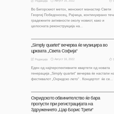
Август 16, 2022
Редакција
Во Бигорскиот метох, женскиот манастир Свети
Георгиј Победоносец, Рајчица, континуирано теч
градежните активности околу новиот, како и
целосната реконструкција на...
АКТУЕЛНО
ОХРИД
„Simply quartet“ вечерва ќе музицира во
црквата „Света Софија“
Август 16, 2022
Редакција
Еден од најперспективните квартети од новата
генерација „Simply quartet“ вечерва ќе настапи н
фестивалот „Охридско лето“ . Концертот ќе се...
АКТУЕЛНО
ОХРИД
Охридското обвинителство ќе бара
пропусти при регистрацијата на
Здружението „Цар Борис Трети“