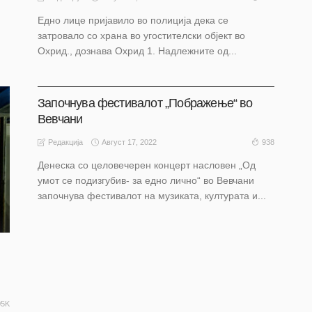
Едно лице пријавило во полиција дека се
затровало со храна во угостителски објект во
Охрид., дознава Охрид 1. Надлежните од...
АКТУЕЛНО
НАШ ИЗБОР
НАШ ИЗБОР
ОХРИД
Започнува фестивалот „Пображење“ во
Вевчани
Август 17, 2022
938
Редакција
Денеска со целовечерен концерт насловен „Од
умот се подизгубив- за едно лично“ во Вевчани
започнува фестивалот на музиката, културата и...
05K