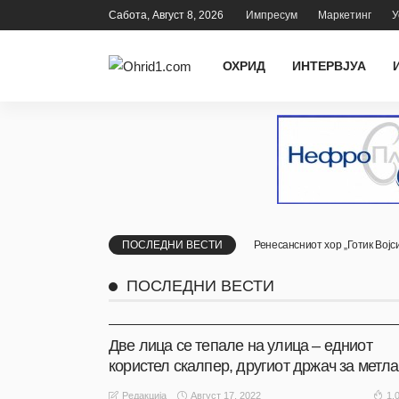
Сабота, Август 8, 2026
Импресум
Маркетинг
У
ОХРИД
ИНТЕРВЈУА
ПОСЛЕДНИ ВЕСТИ
Ренесансниот хор „Готик Војс
ПОСЛЕДНИ ВЕСТИ
АКТУЕЛНО
ОХРИД
Две лица се тепале на улица – едниот
користел скалпер, другиот држач за метла
Август 17, 2022
1.
Редакција