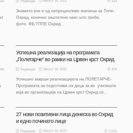
Август 16, 2022
916
924
Редакција
Знамето кое е од непроценливо значење за Тппе-
ат
Охрид, конечно заштитено како што треба.
фото ФБ ТППЕ Охрид...
АКТУЕЛНО
ОХРИД
Успешна реализација на програмата
„Полетарче“ во рамки на Црвен крст Охрид
Август 16, 2022
959
879
Редакција
Успешно заврши реализацијата на ПОЛЕТАРЧЕ-
а
Програмата за подготовка на деца за во училиште
која во организација на Црвен крст Охрид се...
АКТУЕЛНО
ОХРИД
27 нови позитивни лица денеска во Охрид
и едно починато лице
Август 16, 2022
1.01K
Редакција