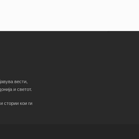
јавува вести,
онија и светот.
и стории кои ги