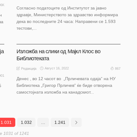
06K
Согласно податоците од Институтот за јавно
здравје, Министерството за здравство информира
н
дека во последните 24 часа: Направени се 1.593
за
тестови,...
ОХРИД
ја
Изложба на слики од Мајкл Клос во
Библиотеката
Август 16, 2022
867
Редакција
901
Денес , во 12 часот во „Прличевата одаја“ на НУ
Библиотека „Григор Прличев“ ќе биде отворена
5
самостојната изложба на канадскиот...
1.031
1.032
…
1.241
e 1031 of 1241