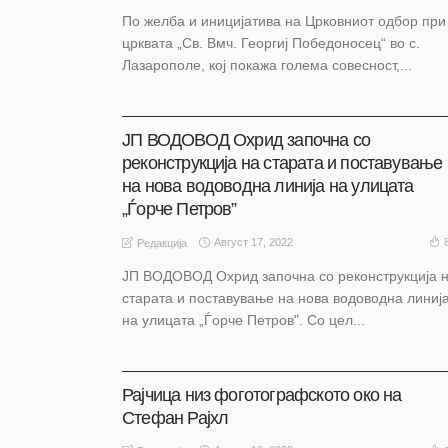
По желба и иницијатива на Црковниот одбор при
црквата „Св. Вмч. Георгиј Победоносец“ во с.
Лазарополе, кој покажа голема совесност,...
АКТУЕЛНО
НАШ ИЗБОР
НАШ ИЗБОР
ОХРИД
ЈП ВОДОВОД Охрид започна со
реконструкција на старата и поставување
на нова водоводна линија на улицата
„Ѓорче Петров”
Август 17, 2022
Редакција
ЈП ВОДОВОД Охрид започна со реконструкција 
старата и поставување на нова водоводна линиј
на улицата „Ѓорче Петров". Со цел...
АКТУЕЛНО
НАШ ИЗБОР
НАШ ИЗБОР
ОХРИД
Рајчица низ фоготографското око на
Стефан Рајхл