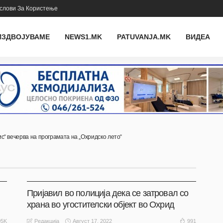
слови За Користење
ИЗДВОЈУВАМЕ
NEWS1.MK
PATUVANJA.MK
ВИДЕА
ис“ вечерва на програмата на „Охридско лето“
АКТУЕЛНО
ОХРИД
Пријавил во полиција дека се затровал со
храна во угостителски објект во Охрид
Август 17, 2022
05K
991
Редакција