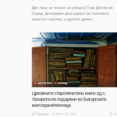
Две лица се тепале на улицата Гоце Делчев во
Охрид. Дознаваме дека едниот во тепачката
користел скалпер, а другиот држач...
АКТУЕЛНО
ОХРИД
Црковните старопечатени книги од с.
Лазарополе подарени во Бигорската
книгохранителница
Август 17, 2022
1.
Редакција