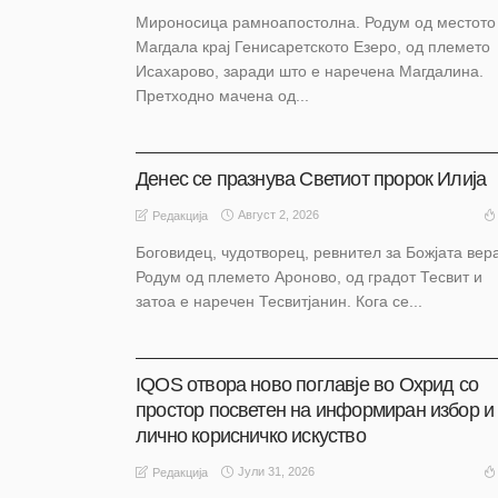
Мироносица рамноапостолна. Родум од местото
Магдала крај Генисаретското Езеро, од племето
Исахарово, заради што е наречена Магдалина.
Претходно мачена од...
АКТУЕЛНО
НАШ ИЗБОР
НАШ ИЗБОР
ОХРИД
Денес се празнува Светиот пророк Илија
Август 2, 2026
Редакција
Боговидец, чудотворец, ревнител за Божјата вер
Родум од племето Ароново, од градот Тесвит и
затоа е наречен Тесвитјанин. Кога се...
АКТУЕЛНО
НАШ ИЗБОР
НАШ ИЗБОР
ОХРИД
IQOS отвора ново поглавје во Охрид со
простор посветен на информиран избор и
лично корисничко искуство
Јули 31, 2026
Редакција