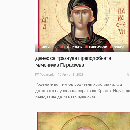
АКТУЕЛНО
НАШ ИЗБОР
НАШ ИЗБОР
ОХРИД
Денес се празнува Преподобната
маченичка Параскева
Август 8, 2026
Редакција
Родена е во Рим од родители христијани. Од
детството научена на верата во Христа. Најусрд
ревнуваше да ги извршува сите...