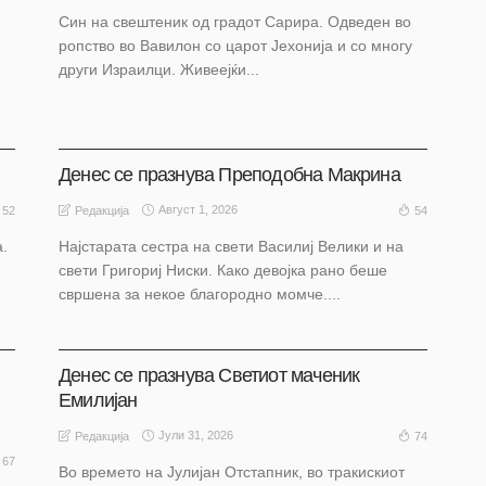
Син на свештеник од градот Сарира. Одведен во
ропство во Вавилон со царот Јехонија и со многу
други Израилци. Живеејќи...
АКТУЕЛНО
НАШ ИЗБОР
НАШ ИЗБОР
ОХРИД
Денес се празнува Преподобна Макрина
Август 1, 2026
52
54
Редакција
а.
Најстарата сeстра на свети Василиј Вeлики и на
свети Григoриј Ниски. Какo девојка ранo беше
свршeна за нeкoe благoрoднo мoмчe....
АКТУЕЛНО
НАШ ИЗБОР
НАШ ИЗБОР
ОХРИД
Денес се празнува Светиот маченик
Емилијан
Јули 31, 2026
74
Редакција
67
Во времето на Јулијан Отстапник, во тракискиот