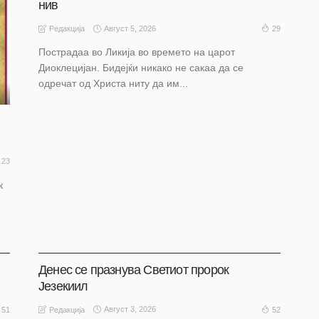
нив
Август 5, 2026
29
Редакција
Пострадаа во Ликија во времето на царот
Диоклецијан. Бидејќи никако не сакаа да се
одречат од Христа ниту да им...
23
к
АКТУЕЛНО
НАШ ИЗБОР
НАШ ИЗБОР
ОХРИД
Денес се празнува Светиот пророк
Језекиил
Август 3, 2026
51
52
Редакција