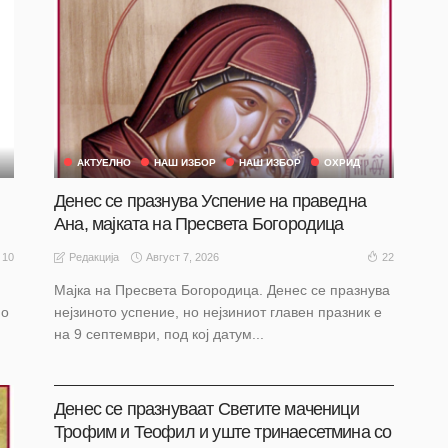
АКТУЕЛНО
НАШ ИЗБОР
НАШ ИЗБОР
ОХРИД
Денес се празнува Успение на праведна
Ана, мајката на Пресвета Богородица
Август 7, 2026
10
22
Редакција
Мајка на Пресвета Богородица. Денес се празнува
но
нејзиното успение, но нејзиниот главен празник е
на 9 септември, под кој датум...
АКТУЕЛНО
НАШ ИЗБОР
НАШ ИЗБОР
ОХРИД
Денес се празнуваат Светите маченици
Трофим и Теофил и уште тринаесетмина со