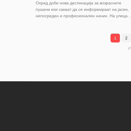
Охрид доби нова дестинација за возрасните
пушачи кои сакаат да се информираат на јасен,
непосреден и професионален начин. На улица...
1
2
P