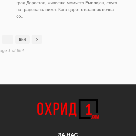
град Доростол, живееше момчето Емилијан, слуга
на градоначалникот. Кога царот отстапник почна
со...
…
654
age 1 of 654
ЗА НАС