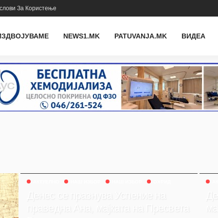
слови За Користење
ИЗДВОЈУВАМЕ
NEWS1.MK
PATUVANJA.MK
ВИДЕА
АКТУЕЛНО
НАШ ИЗБОР
НАШ ИЗБОР
ОХРИД
А
Денес се празнува Успение на
Де
праведна Ана, мајката на Пресвета
ма