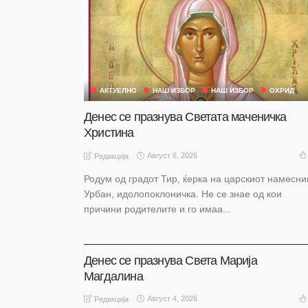
АКТУЕЛНО
НАШ ИЗБОР
НАШ ИЗБОР
ОХРИД
Денес се празнува Светата маченичка
Христина
Август 6, 2026
Редакција
Родум од градот Тир, ќерка на царскиот намесни
Урбан, идолопоклоничка. Не се знае од кои
причини родителите и го имаа...
АКТУЕЛНО
НАШ ИЗБОР
НАШ ИЗБОР
ОХРИД
Денес се празнува Света Марија
Магдалина
Август 4, 2026
Редакција