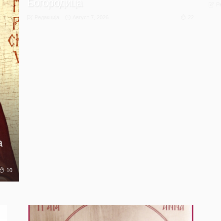
Богородица
Р
Август 7, 2026
22
Редакција
а
10