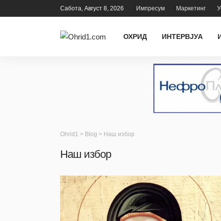
Сабота, Август 8, 2026
Импресум
Маркетинг
У
ОХРИД
ИНТЕРВЈУА
Ohrid1
>
Blog
>
Наш избор
Наш избор