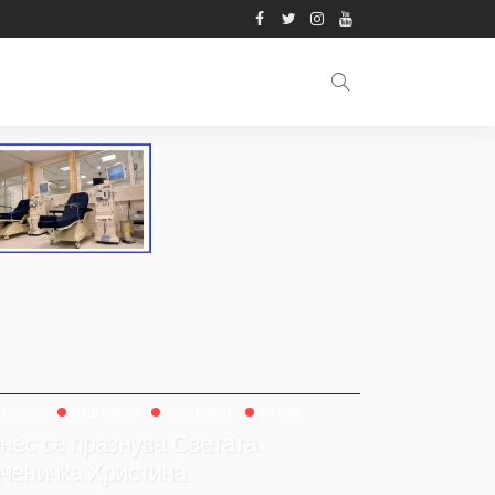
КТУЕЛНО
НАШ ИЗБОР
НАШ ИЗБОР
ОХРИД
нес се празнува Светата
ченичка Христина