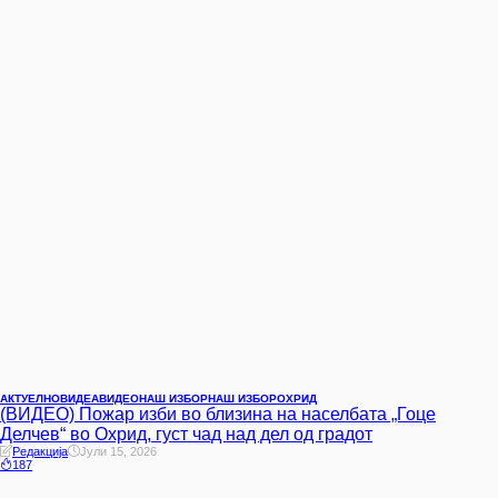
АКТУЕЛНО
ВИДЕА
ВИДЕО
НАШ ИЗБОР
НАШ ИЗБОР
ОХРИД
(ВИДЕО) Пожар изби во близина на населбата „Гоце
Делчев“ во Охрид, густ чад над дел од градот
Редакција
Јули 15, 2026
187