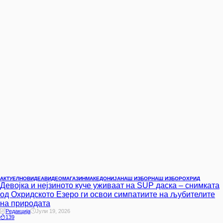
АКТУЕЛНО
ВИДЕА
ВИДЕО
МАГАЗИН
МАКЕДОНИЈА
НАШ ИЗБОР
НАШ ИЗБОР
ОХРИД
Девојка и нејзиното куче уживаат на SUP даска – снимката
од Охридското Езеро ги освои симпатиите на љубителите
на природата
Редакција
Јули 19, 2026
139