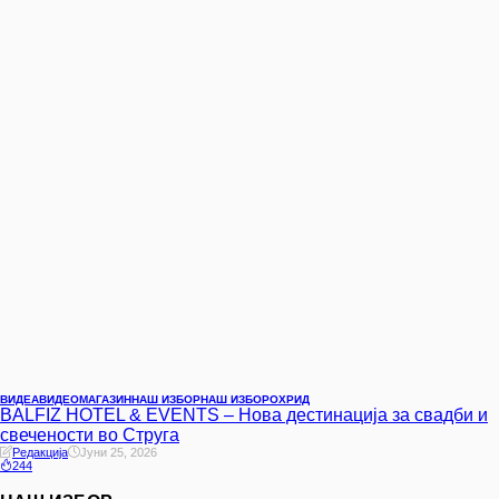
ВИДЕА
ВИДЕО
МАГАЗИН
НАШ ИЗБОР
НАШ ИЗБОР
ОХРИД
BALFIZ HOTEL & EVENTS – Нова дестинација за свадби и
свечености во Струга
Редакција
Јуни 25, 2026
244