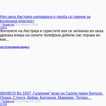
Низ цела Австрија направена е проба со сирени за
воздушна опасност
Redakcija
Октомври 5, 2025
811
Жителите на Австрија и туристите кои се затекнаа во оваа
држава вчера на своите телефони добиле смс пораки во
кои...
АКТУЕЛНО
ВИДЕА
ВИДЕО
(ВИДЕО) Во 1937 „Галичник“ вози од Скопје преку Битола ,
Охрид, Струга, Дебар, Бигорски, Маврово, Тетово…
Redakcija
Септември 21, 2025
740