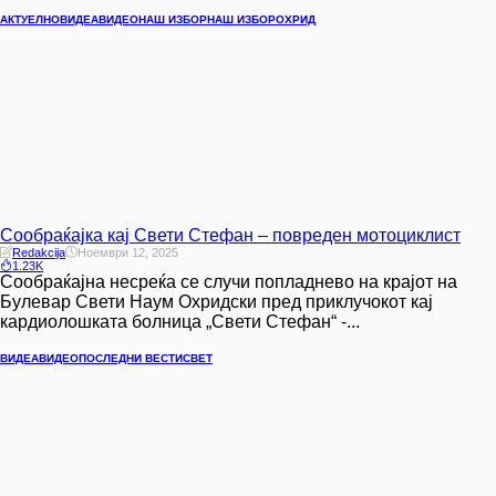
АКТУЕЛНО
ВИДЕА
ВИДЕО
НАШ ИЗБОР
НАШ ИЗБОР
ОХРИД
Сообраќајка кај Свети Стефан – повреден мотоциклист
Redakcija
Ноември 12, 2025
1.23K
Сообраќајна несреќа се случи попладнево на крајот на
Булевар Свети Наум Охридски пред приклучокот кај
кардиолошката болница „Свети Стефан“ -...
ВИДЕА
ВИДЕО
ПОСЛЕДНИ ВЕСТИ
СВЕТ