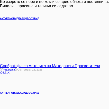
Во езерото се пере и во котли се врие облека и постелнина.
Биволи , прасиња и телиња се ладат во...
АКТУЕЛНО
ВИДЕА
ВИДЕО
ОХРИД
Сообраќајка со мотоцикл на Македонски Просветители
Редакција
Септември 18, 2025
1.31K
...
АКТУЕЛНО
ВИДЕА
ВИДЕО
ОХРИД