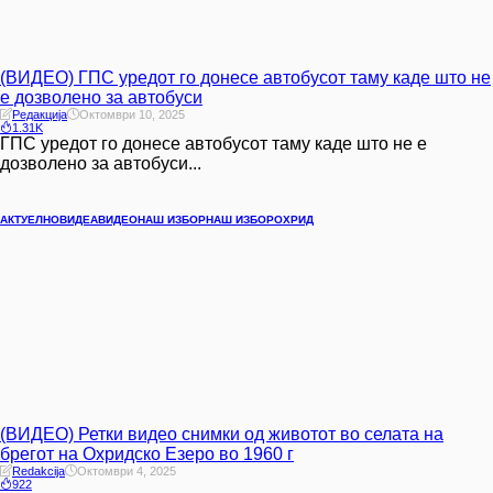
(ВИДЕО) ГПС уредот го донесе автобусот таму каде што не
е дозволено за автобуси
Редакција
Октомври 10, 2025
1.31K
ГПС уредот го донесе автобусот таму каде што не е
дозволено за автобуси...
АКТУЕЛНО
ВИДЕА
ВИДЕО
НАШ ИЗБОР
НАШ ИЗБОР
ОХРИД
(ВИДЕО) Ретки видео снимки од животот во селата на
брегот на Охридско Езеро во 1960 г
Redakcija
Октомври 4, 2025
922