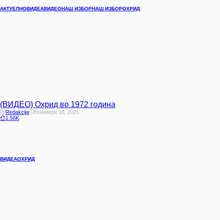
АКТУЕЛНО
ВИДЕА
ВИДЕО
НАШ ИЗБОР
НАШ ИЗБОР
ОХРИД
(ВИДЕО) Охрид во 1972 година
Redakcija
Ноември 18, 2025
1.56K
ВИДЕА
ОХРИД