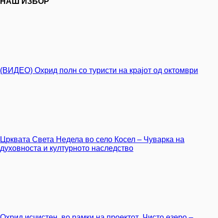
НАШ ИЗБОР
(ВИДЕО) Охрид полн со туристи на крајот од октомври
Црквата Света Недела во село Косел – Чуварка на
духовноста и културното наследство
Охрид исчистен, во рамки на проектот „Чисто езеро –