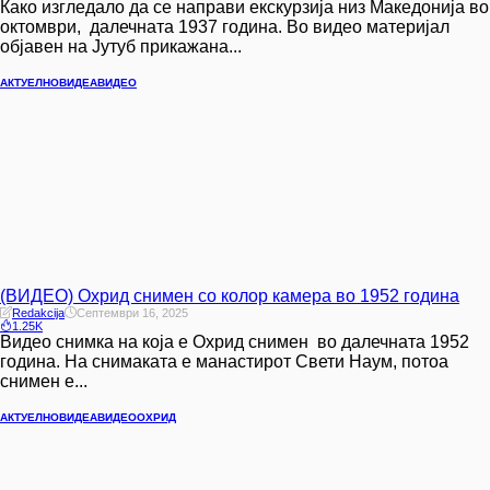
Како изгледало да се направи екскурзија низ Македонија во
октомври, далечната 1937 година. Во видео материјал
објавен на Јутуб прикажана...
АКТУЕЛНО
ВИДЕА
ВИДЕО
(ВИДЕО) Охрид снимен со колор камера во 1952 година
Redakcija
Септември 16, 2025
1.25K
Видео снимка на која е Охрид снимен во далечната 1952
година. На снимаката е манастирот Свети Наум, потоа
снимен е...
АКТУЕЛНО
ВИДЕА
ВИДЕО
ОХРИД