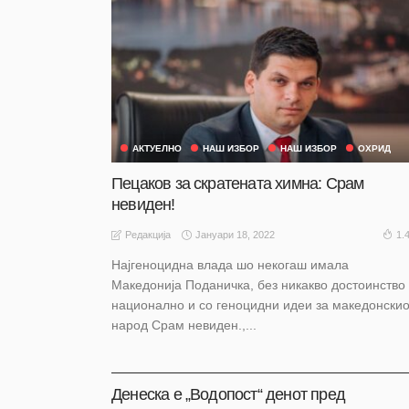
АКТУЕЛНО
НАШ ИЗБОР
НАШ ИЗБОР
ОХРИД
Пецаков за скратената химна: Срам
невиден!
Јануари 18, 2022
1.
Редакција
Најгеноцидна влада шо некогаш имала
Македонија Поданичка, без никакво достоинство
национално и со геноцидни идеи за македонскио
народ Срам невиден.,...
АКТУЕЛНО
НАШ ИЗБОР
НАШ ИЗБОР
ОХРИД
Денеска е „Водопост“ денот пред