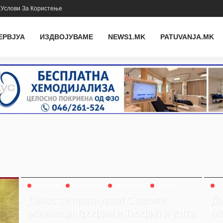
Услови За Користење
ЕРВЈУА
ИЗДВОЈУВАМЕ
NEWS1.MK
PATUVANJA.MK
АКТУЕЛНО
НАШ ИЗБОР
НАШ ИЗБОР
ОХРИД
А
Денес се празнуваат Светите
Де
маченици Трофим и Теофил и уште
Ма