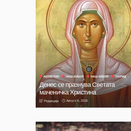
АКТУЕЛНО
НАШ ИЗБОР
НАШ ИЗБОР
ОХРИД
Денес се празнува Светата
маченичка Христина
Август 6, 2026
Редакција