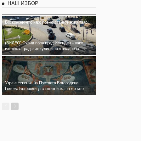
НАШ ИЗБОР
Воскресението како повик: станете нова твар!
(ВИДЕО) Охрид полн пред Илинден – како
изгледаа градските улици претпладнево
Утре е Успение на Пресвета Богородица,
Голема Богородица заштитничка на жените