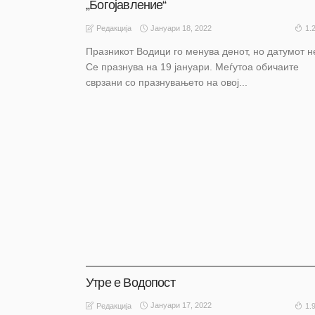
„Богојавление“
Јануари 18, 2022
1.
Редакција
Празникот Водици го менува денот, но датумот н
Се празнува на 19 јануари. Меѓутоа обичаите
сврзани со празнувањето на овој...
АКТУЕЛНО
НАШ ИЗБОР
НАШ ИЗБОР
ОХРИД
Утре е Водопост
Јануари 17, 2022
1.
Редакција