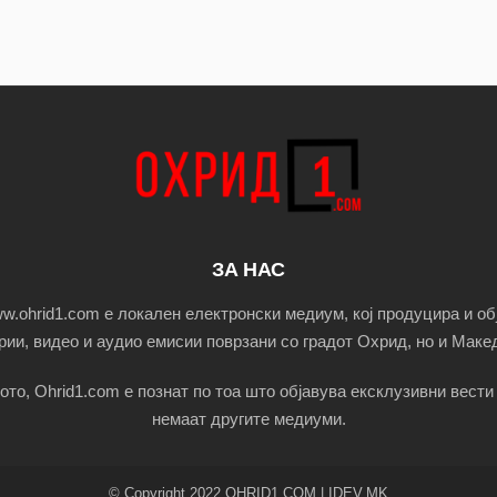
ЗА НАС
.ohrid1.com е локален електронски медиум, кој продуцира и об
ории, видео и аудио емисии поврзани со градот Охрид, но и Макед
ото, Ohrid1.com е познат по тоа што објавува ексклузивни вести 
немаат другите медиуми.
© Copyright 2022 OHRID1.COM | IDEV.MK