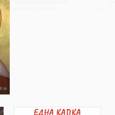
тринаесетмина со нив
Р
Август 5, 2026
18
Редакција
13