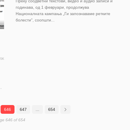
Преку соодветни текстови, видео и аудио записи и
годинава, од 1 февруари, продолжува
Националната кампања „Ги запознаваме ретките
болести", соопшти...
45K
.
646
647
…
654
ge 646 of 654