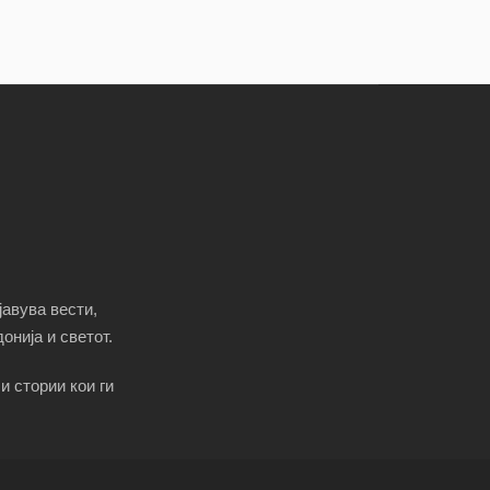
јавува вести,
онија и светот.
и стории кои ги