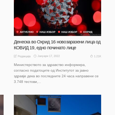
АКТУЕЛНО
НАШ ИЗБОР
НАШ ИЗБОР
ОХРИД
Денеска во Охрид 16 новозаразени лица од
КОВИД 19, едно починато лице
Јануари 17, 2022
1.21K
Редакција
Министерството за здравство информира,
согласно податоците од Институтот за јавно
здравје дека во последните 24 часа направени се
3.748 тестови,...