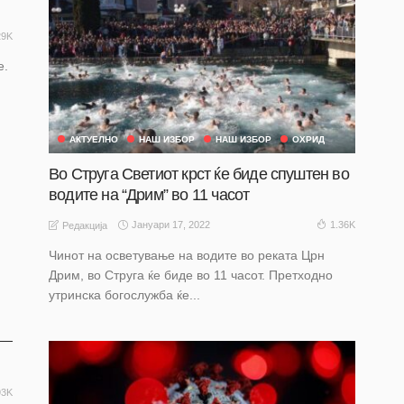
29K
е.
АКТУЕЛНО
НАШ ИЗБОР
НАШ ИЗБОР
ОХРИД
Во Струга Светиот крст ќе биде спуштен во
водите на “Дрим” во 11 часот
Јануари 17, 2022
1.36K
Редакција
Чинот на осветување на водите во реката Црн
Дрим, во Струга ќе биде во 11 часот. Претходно
утринска богослужба ќе...
93K