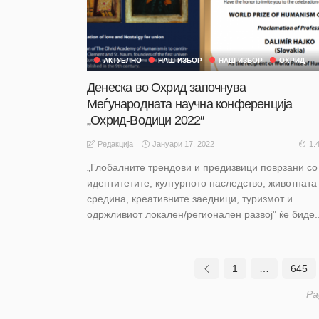
АКТУЕЛНО
НАШ ИЗБОР
НАШ ИЗБОР
ОХРИД
Денеска во Охрид започнува
Меѓународната научна конференција
„Охрид-Водици 2022″
Јануари 17, 2022
1.
Редакција
„Глобалните трендови и предизвици поврзани со
идентитетите, културното наследство, животната
средина, креативните заедници, туризмот и
одржливиот локален/регионален развој" ќе биде..
1
…
645
Pa