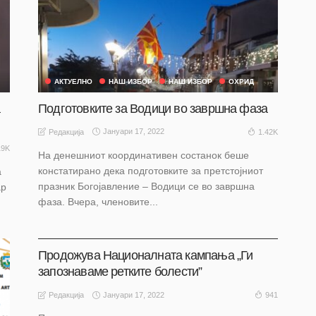
АКТУЕЛНО
НАШ ИЗБОР
НАШ ИЗБОР
ОХРИД
а
Подготовките за Водици во завршна фаза
Јануари 17, 2022
1.42K
Редакција
19K
На денешниот координативен состанок беше
констатирано дека подготовките за претстојниот
а
празник Богојавление – Водици се во завршна
ар
фаза. Вчера, членовите...
АКТУЕЛНО
НАШ ИЗБОР
НАШ ИЗБОР
ОХРИД
Продожува Националната кампања „Ги
запознаваме ретките болести”
Јануари 17, 2022
941
Редакција