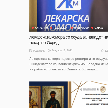
АКТУЕЛНО
НАШ ИЗБОР
НАШ ИЗБОР
ОХРИД
Лекарската комора со осуда за нападот н
лекар во Охрид
Јануари 17, 2022
1.
Редакција
Лекарската комора најостро реагира и го осудув
инцидентот во кој пациент физички нападна лек
на работното место во Општата болница...