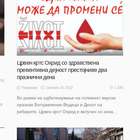
АКТУЕЛНО
НАШ ИЗБОР
НАШ ИЗБОР
ОХРИД
Црвен кртс Охрид со здравствена
превентивна дејност престојниве два
празнични дена
45K
Јануари 18, 2022
1.19K
Редакција
Во рамки на одбележување на големиот верски
т
празник Богојавление-Водици и Денот на
рибарите, Црвен крст Охрид е вклучен со низа...