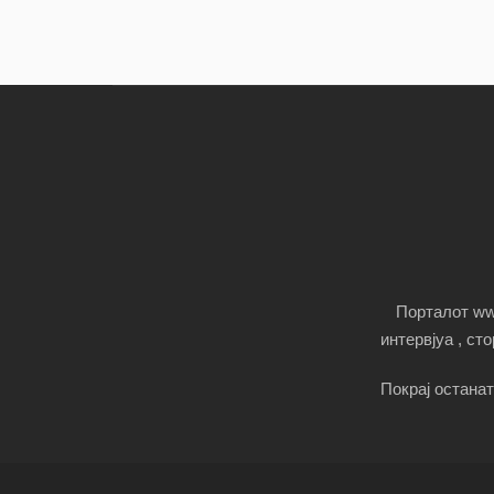
Порталот www
интервјуа , ст
Покрај останат