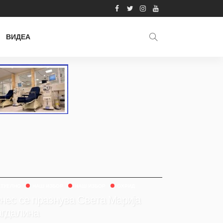
ВИДЕА
КТУЕЛНО
НАШ ИЗБОР
НАШ ИЗБОР
ОХРИД
нес се празнува Света Марија
гдалина