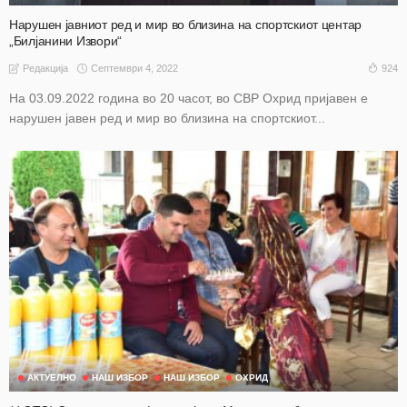
Нарушен јавниот ред и мир во близина на спортскиот центар
„Билјанини Извори“
Септември 4, 2022
924
Редакција
На 03.09.2022 година во 20 часот, во СВР Охрид пријавен е
нарушен јавен ред и мир во близина на спортскиот...
АКТУЕЛНО
НАШ ИЗБОР
НАШ ИЗБОР
ОХРИД