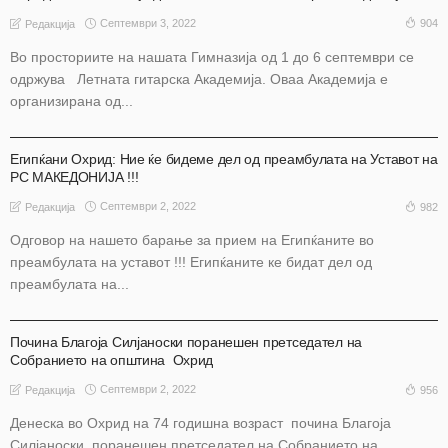
Септември 3, 2022
904
Редакција
Во просториите на нашата Гимназија од 1 до 6 септември се
одржува Летната гитарска Академија. Оваа Академија е
организирана од...
АКТУЕЛНО
ОХРИД
Египќани Охрид: Ние ќе бидеме дел од преамбулата на Уставот на
РС МАКЕДОНИЈА !!!
Септември 2, 2022
982
Редакција
Одговор на нашето барање за прием на Египќаните во
преамбулата на уставот !!! Египќаните ке бидат дел од
преамбулата на...
АКТУЕЛНО
ОХРИД
Почина Благоја Силјаноски поранешен претседател на
Собранието на општина Охрид
Септември 2, 2022
956
Редакција
Денеска во Охрид на 74 годишна возраст почина Благоја
Силјаноски, поранешен претседател на Собранието на