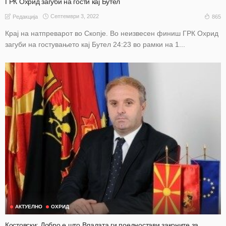
ГРК Охрид загуби на гости кај Бутел
Септември 3, 2022
865
Редакција
Крај на натпреварот во Скопје. Во неизвесен финиш ГРК Охрид
загуби на гостувањето кај Бутел 24:23 во рамки на 1...
АКТУЕЛНО
ОХРИД
Костовски: Добро е што Владатa ги поедностави законите за