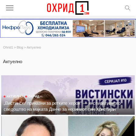
Ohrid1
>
Blog
>
Актуелно
Актуелно
АКТУЕЛНО
ОХРИД
„Вистински приказни за ретките херои“ — инспиративното
сведоштво на мајката Данче за нејзиниот син Христијан