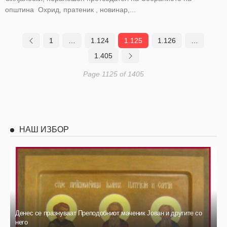
општина Охрид, пратеник , новинар,...
1
…
1.124
1.125
1.126
…
1.405
Page 1125 of 1405
НАШ ИЗБОР
Денес се празнуваат Преподобниот маченик Јован и другите со
него