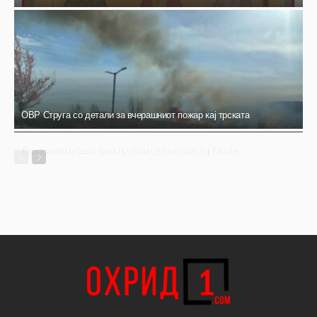
ОВР Струга со детали за вчерашниот пожар кај трската
Пожарната објави фотографии од пожарот кај Плаќе