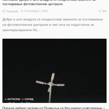
поставување фотоволтаични централи
Септември 3, 2022
906
Редакција
Добро е што владата ги поедностави законите за поставување
на фотоволтаични централи и тие сега се подостапни за
заинтересираните Но...
АКТУЕЛНО
ОХРИД
Поради дефект делови од Подмоље се без училно осветлување –