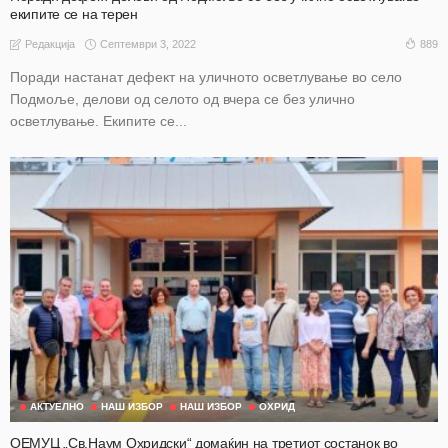
екипите се на терен
Септември 3, 2022
889
Редакција
Поради настанат дефект на уличното осветлување во село
Подмоље, делови од селото од вчера се без улично
осветлување. Екипите се...
АКТУЕЛНО
НАШ ИЗБОР
НАШ ИЗБОР
ОХРИД
ОЕМУЦ „Св.Наум Охридски“ домаќин на третиот состанок во