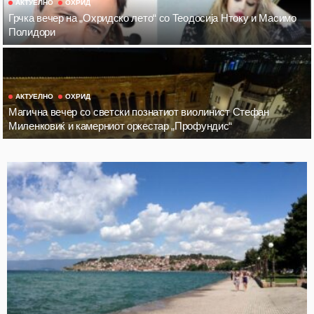
АКТУЕЛНО
ОХРИД
Грчка вечер на „Охридско лето“ со Теодосија Нтоку и Масимо
Полидори
АКТУЕЛНО
ОХРИД
Магична вечер со светски познатиот виолинист Стефан
Миленковиќ и камерниот оркестар „Профундис“