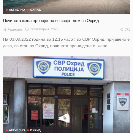
АКТУЕЛНО
ОХРИД
Почината жена пронајдена во својот дом во Охрид
Септември 4, 2022
871
Редакција
На 03.09.2022 година во 12.15 часот, во СВР Охрид, пријавено е
дека, во стан во Охрид, почината пронајдена е жена...
АКТУЕЛНО
ОХРИД