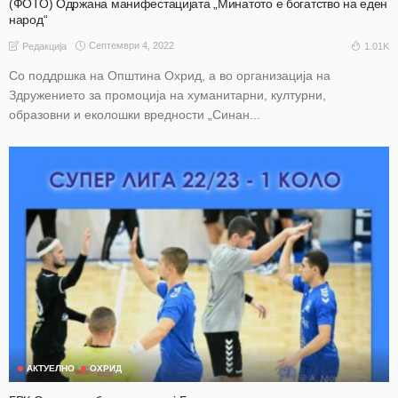
(ФОТО) Одржана манифестацијата „Минатото е богатство на еден
народ“
Септември 4, 2022
1.01K
Редакција
Со поддршка на Општина Охрид, а во организација на
Здружението за промоција на хуманитарни, културни,
образовни и еколошки вредности „Синан...
АКТУЕЛНО
ОХРИД