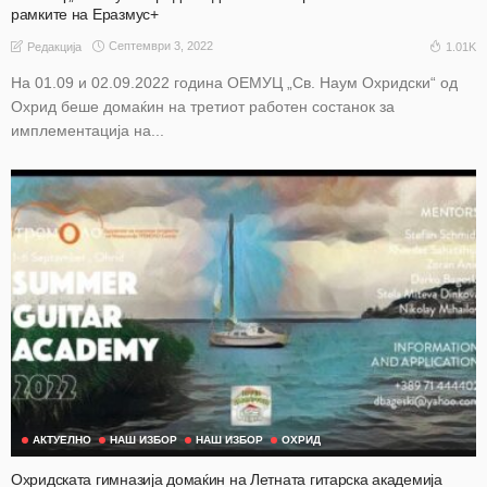
рамките на Еразмус+
Септември 3, 2022
1.01K
Редакција
На 01.09 и 02.09.2022 година ОЕМУЦ „Св. Наум Охридски“ од
Охрид беше домаќин на третиот работен состанок за
имплементација на...
АКТУЕЛНО
НАШ ИЗБОР
НАШ ИЗБОР
ОХРИД
Охридската гимназија домаќин на Летната гитарска академија