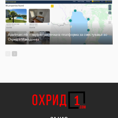
Apartmani.mk – најбрзо растечката платформа за сместување во
Охрид и Македонија