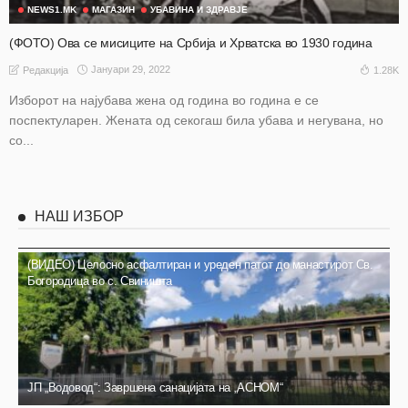
NEWS1.MK
МАГАЗИН
УБАВИНА И ЗДРАВЈЕ
(ФОТО) Ова се мисиците на Србија и Хрватска во 1930 година
Јануари 29, 2022
1.28K
Редакција
Изборот на најубава жена од година во година е се
поспектуларен. Жената од секогаш била убава и негувана, но
со...
НАШ ИЗБОР
(ВИДЕО) Целосно асфалтиран и уреден патот до манастирот Св.
Богородица во с. Свиништа
ЈП „Водовод“: Завршена санацијата на „АСНОМ“