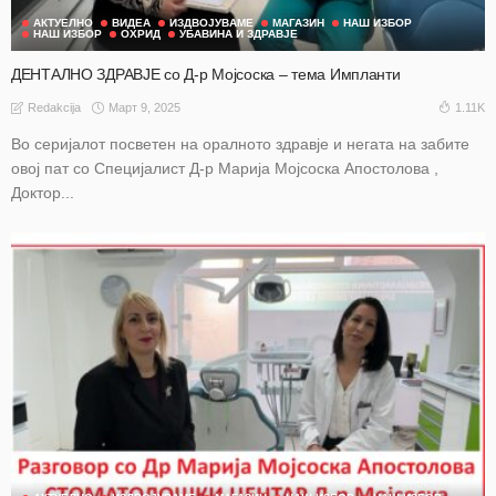
АКТУЕЛНО
ВИДЕА
ИЗДВОЈУВАМЕ
МАГАЗИН
НАШ ИЗБОР
НАШ ИЗБОР
ОХРИД
УБАВИНА И ЗДРАВЈЕ
ДЕНТАЛНО ЗДРАВЈЕ со Д-р Мојсоска – тема Импланти
Март 9, 2025
1.11K
Redakcija
Во серијалот посветен на оралното здравје и негата на забите
овој пат со Специјалист Д-р Марија Мојсоска Апостолова ,
Доктор...