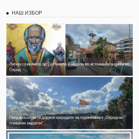
НАШ ИЗБОР
Литија со иконата од Св.Никола в недела во истоимената црква во
Охрид
Пендароски не ги додели наградите на годинешниот „Охридски
пливачки маратон“