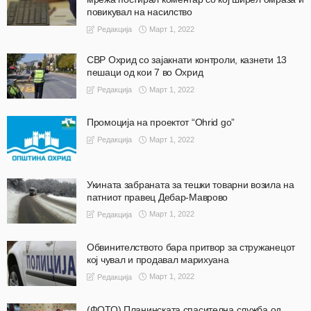
повикувал на насилство
Март 1, 2022
Редакција
СВР Охрид со зајакнати контроли, казнети 13
пешаци од кои 7 во Охрид
Март 1, 2022
Редакција
Промоција на проектот “Ohrid go”
Март 1, 2022
Редакција
Укината забраната за тешки товарни возила на
патниот правец Дебар-Маврово
Март 1, 2022
Редакција
Обвинителството бара притвор за стружанецот
кој чувал и продавал марихуана
Март 1, 2022
Редакција
(ФОТО) Планинската спасителна служба од