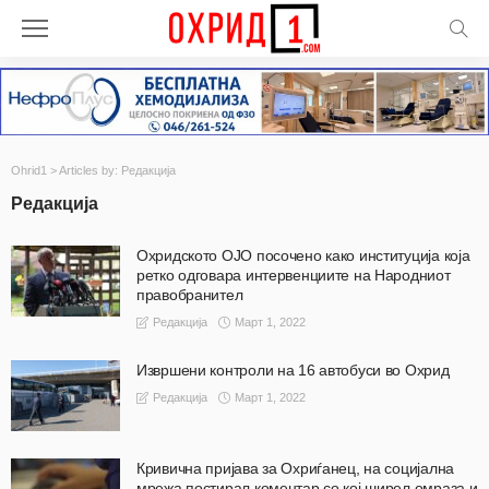
Ohrid1
>
Articles by: Редакција
Редакција
Охридското ОЈО посочено како институција која
ретко одговара интервенциите на Народниот
правобранител
Март 1, 2022
Редакција
Извршени контроли на 16 автобуси во Охрид
Март 1, 2022
Редакција
Кривична пријава за Охриѓанец, на социјална
мрежа постирал коментар со кој ширел омраза и