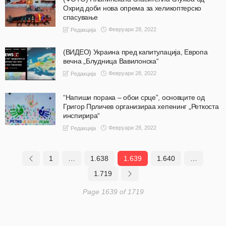
Охрид доби нова опрема за хеликоптерско
спасување
Февруари 28, 2022
Редакција
(ВИДЕО) Украина пред капитулација, Европа
вечна „Блудница Вавилонска“
Февруари 28, 2022
Редакција
“Напиши порака – обои срце”, основците од
Григор Прличев организираа хепенинг „Реткоста
инспирира“
Февруари 28, 2022
Редакција
1
…
1.638
1.639
1.640
…
1.719
Page 1639 of 1719