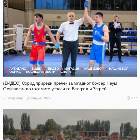
АКТУЕЛНО
ВИДЕА
ВИДЕО
МАГАЗИН
НАШ ИЗБОР
НАШ ИЗБОР
ОХРИД
ПОСЛЕДНИ ВЕСТИ
СПОРТ
(ВИДЕО) Охрид приреди пречек за младиот боксер Наум
Стојаноски по големите успеси во Белград и Загреб
Мај 24, 2026
277
Редакција