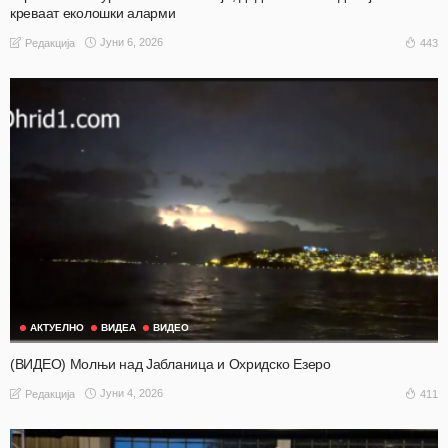
креваат еколошки аларми
Јуни 6, 2026
443
Редакција
АКТУЕЛНО
ВИДЕА
ВИДЕО
(ВИДЕО) Молњи над Јабланица и Охридско Езеро
Јуни 4, 2026
411
Редакција