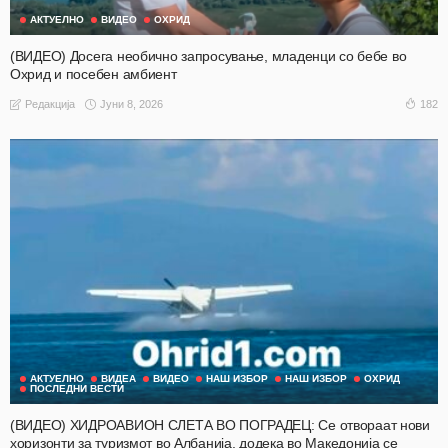
АКТУЕЛНО
ВИДЕО
ОХРИД
(ВИДЕО) Досега необично запрoсување, младенци со бебе во
Охрид и посебен амбиент
Јуни 8, 2026
182
Редакција
АКТУЕЛНО
ВИДЕА
ВИДЕО
НАШ ИЗБОР
НАШ ИЗБОР
ОХРИД
ПОСЛЕДНИ ВЕСТИ
(ВИДЕО) ХИДРОАВИОН СЛЕТА ВО ПОГРАДЕЦ: Се отвораат нови
хоризонти за туризмот во Албанија, додека во Македонија се