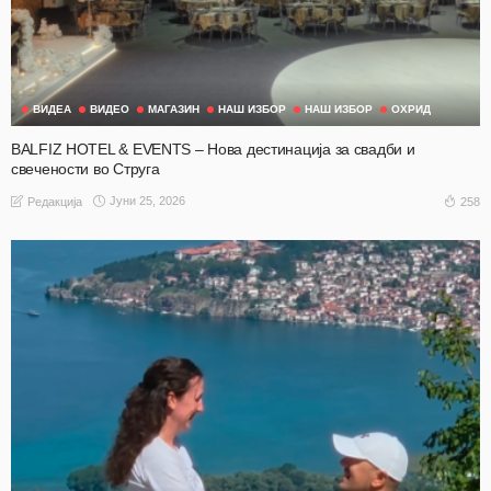
ВИДЕА
ВИДЕО
МАГАЗИН
НАШ ИЗБОР
НАШ ИЗБОР
ОХРИД
BALFIZ HOTEL & EVENTS – Нова дестинација за свадби и
свечености во Струга
Јуни 25, 2026
258
Редакција