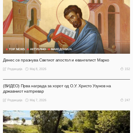
TOP NEWS
АКТУЕЛНО
МАКЕДОНИЈА
Денес се празнува Светиот апостол и евангелист Марко
Мај 8, 2026
152
Редакција
АКТУЕЛНО
ВИДЕА
ВИДЕО
МАГАЗИН
НАШ ИЗБОР
ОХРИД
(ВИДЕО) Прва награда за хорот од О.У. Христо Узунов на
државниот натпревар
Мај 7, 2026
247
Редакција