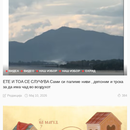
ВИДЕА
ВИДЕО
НАШ ИЗБОР
НАШ ИЗБОР
ОХРИД
ЕТЕ И ТОА СЕ СЛУЧУВА Сами си палиме ниви , депонии и трска
за да има чад во воздухот
Мај 10, 2026
384
Редакција