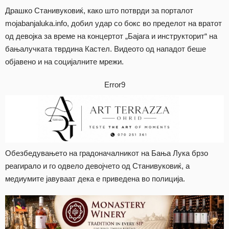
Драшко Станивуковиќ, како што потврди за порталот
mojabanjaluka.info, добил удар со бокс во пределот на вратот
од девојка за време на концертот „Бајага и инструкторит“ на
бањалучката тврдина Кастел. Видеото од нападот беше
објавено и на социјалните мрежи.
Error9
Обезбедувањето на градоначалникот на Бања Лука брзо
реагирало и го одвело девојчето од Станивуковиќ, а
медиумите јавуваат дека е приведена во полиција.