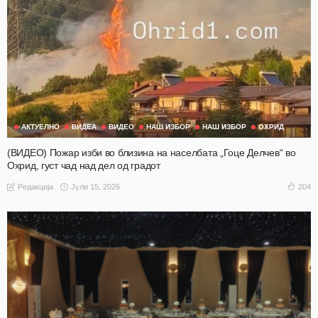
АКТУЕЛНО
ВИДЕА
ВИДЕО
НАШ ИЗБОР
НАШ ИЗБОР
ОХРИД
(ВИДЕО) Пожар изби во близина на населбата „Гоце Делчев“ во
Охрид, густ чад над дел од градот
Јули 15, 2026
204
Редакција