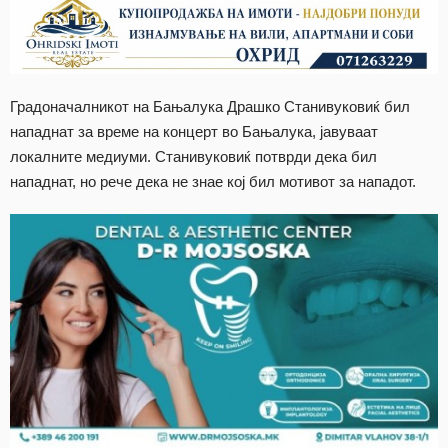
Градоначалникот на Бањалука Драшко Станивуковиќ бил
нападнат за време на концерт во Бањалука, јавуваат
локалните медиуми. Станивуковиќ потврди дека бил
нападнат, но рече дека не знае кој бил мотивот за нападот.