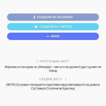
СПОДЕЛИ НА FACEBOOK
СПОДЕЛИ НА TWITTER
MORE
ПРЕТХОДНА ВЕСТ
Мијалков се спогодува за „Империја“ – еве што му одзема Судот од имот во
Охрид
СЛЕДНА ВЕСТ
(ФОТО) Се прават последните подготовки пред осветувањето на црквата
Св.Симеон Столпник во Куратица