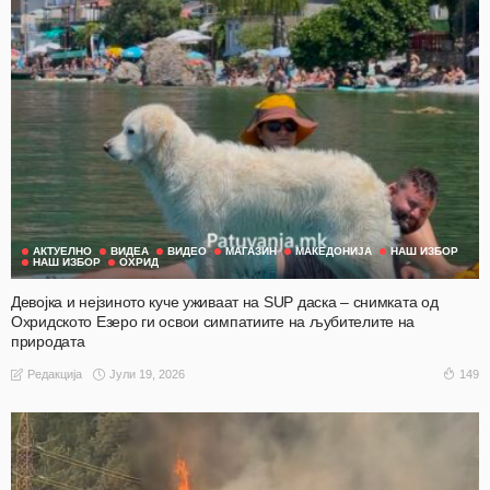
АКТУЕЛНО
ВИДЕА
ВИДЕО
МАГАЗИН
МАКЕДОНИЈА
НАШ ИЗБОР
НАШ ИЗБОР
ОХРИД
Девојка и нејзиното куче уживаат на SUP даска – снимката од
Охридското Езеро ги освои симпатиите на љубителите на
природата
Јули 19, 2026
149
Редакција