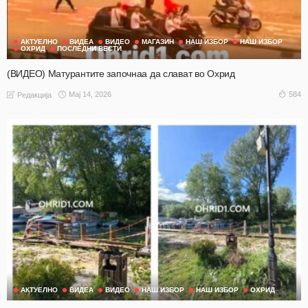
АКТУЕЛНО
ВИДЕА
ВИДЕО
МАГАЗИН
НАШ ИЗБОР
НАШ ИЗБОР
ОХРИД
ПОСЛЕДНИ ВЕСТИ
(ВИДЕО) Матурантите започнаа да слават во Охрид
Мај 14, 2026
584
Редакција
АКТУЕЛНО
ВИДЕА
ВИДЕО
НАШ ИЗБОР
НАШ ИЗБОР
ОХРИД