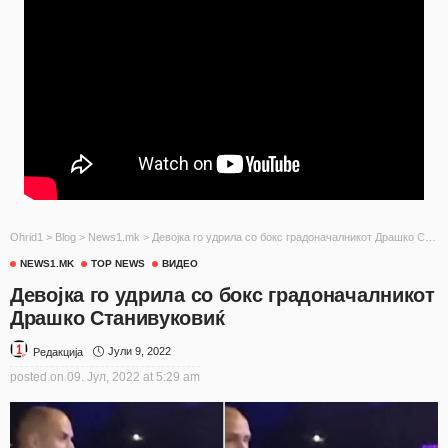
Ohrid1
>
Blog
>
News1.mk
>
Девојка го удрила со бокс градоначалникот Драшко Станивуковиќ
NEWS1.MK
TOP NEWS
ВИДЕО
Девојка го удрила со бокс градоначалникот
Драшко Станивуковиќ
Јули 9, 2022
Редакција
posted on
09. Јул, 2022 at 5:29 am