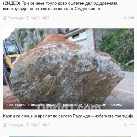
(ВИДЕО) При сечење труло дрво оштетен дел од дрвената
конструкција на патеката во каналот Студенчишта
Мај 14, 2026
388
Редакција
АКТУЕЛНО
ВИДЕА
ВИДЕО
НАШ ИЗБОР
НАШ ИЗБОР
ОХРИД
Карпи се срушија врз пат во селото Радожда – избегната трагедија
Мај 12, 2026
337
Редакција