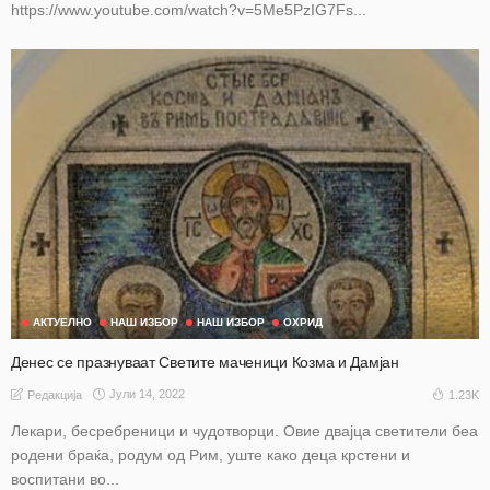
https://www.youtube.com/watch?v=5Me5PzIG7Fs...
АКТУЕЛНО
НАШ ИЗБОР
НАШ ИЗБОР
ОХРИД
Денес се празнуваат Светите маченици Козма и Дамјан
Јули 14, 2022
1.23K
Редакција
Лекари, бесребреници и чудотворци. Овие двајца светители беа
родени браќа, родум од Рим, уште како деца крстени и
воспитани во...