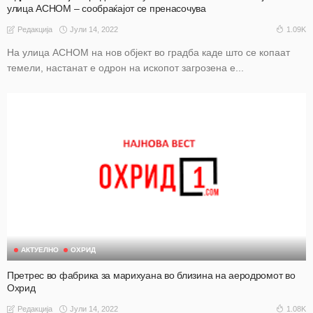
улица АСНОМ – сообраќајот се пренасочува
Јули 14, 2022
1.09K
Редакција
На улица АСНОМ на нов објект во градба каде што се копаат
темели, настанат е одрон на ископот загрозена е...
АКТУЕЛНО
ОХРИД
Претрес во фабрика за марихуана во близина на аеродромот во
Охрид
Јули 14, 2022
1.08K
Редакција