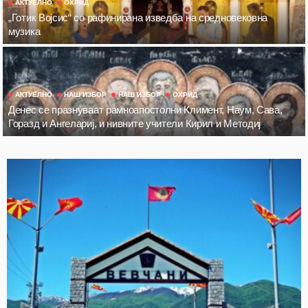
АКТУЕЛНО
ОХРИД
„Готик Војсис“ со рафинирана изведба на средновековна
музика
АКТУЕЛНО
НАШ ИЗБОР
НАШ ИЗБОР
ОХРИД
Денес се празнуваат рамноапостолни Климент, Наум, Сава,
Горазд и Ангелариј, и нивните учители Кирил и Методиј