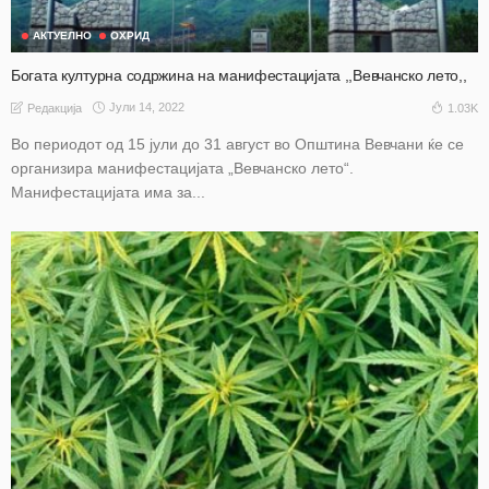
АКТУЕЛНО
ОХРИД
Богата културна содржина на манифестацијата ,,Вевчанско лето,,
Јули 14, 2022
1.03K
Редакција
Во периодот од 15 јули до 31 август во Општина Вевчани ќе се
организира манифестацијата „Вевчанско лето“.
Манифестацијата има за...