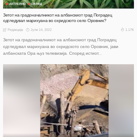
АКТУЕЛНО
ОХРИД
Зетот на градоначалникот на албанскиот град Поградец
одгледувал марихуана во охридското село Оровник?
Јули 14, 2022
1.17K
Редакција
Зетот на градоначалникот на албанскиот град Поградец
одгледувал марихуана во охридското село Оровник, јави
албанската Ора њуз телевизија. Според истиот...