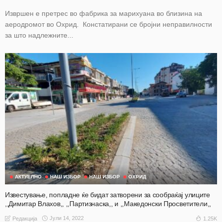
Извршен е претрес во фабрика за марихуана во близина на
аеродромот во Охрид. Констатирани се бројни неправилности
за што надлежните...
АКТУЕЛНО
НАШ ИЗБОР
НАШ ИЗБОР
ОХРИД
Известување, попладне ќе бидат затворени за сообраќај улиците
,,Димитар Влахов,, ,,Партизнаска,, и ,,Македонски Просветители,,
Јули 14, 2022
1.25K
Редакција