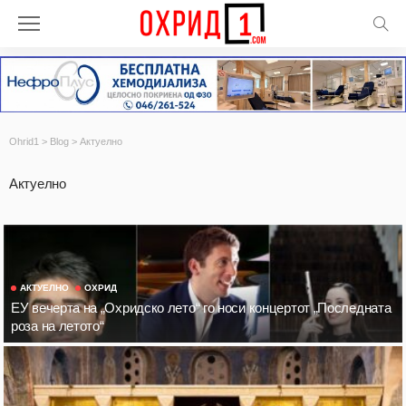
Ohrid1
>
Blog
>
Актуелно
Актуелно
АКТУЕЛНО
ОХРИД
ЕУ вечерта на „Охридско лето“ го носи концертот „Последната
роза на летото“