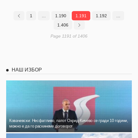
1
…
1.190
1.191
1.192
…
1.406
Page 1191 of 1406
НАШ ИЗБОР
Ковачевски: Несфатливо, патот Охрид-Кичево се гради 10 години,
можно е да го раскинеме договорот