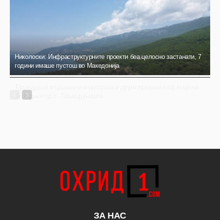
Николоски: Инфраструктурните проекти беа целосно застанати, 7
години имаше пустош во Македонија
Пронајдени и одземени марихуана и други предмети кај лице на
18 години од с. Ташмаруништа
ЗА НАС