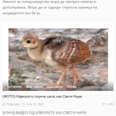
Законот за пожарникарство мора да претрпи измени и
дополнувања. Мора да се одреди старосна граница на
кандидатите кои би ја...
АКТУЕЛНО
НАШ ИЗБОР
НАШ ИЗБОР
ОХРИД
(ФОТО) Најмалото паунче шета низ Свети Наум
Јули 14, 2022
1.42K
Редакција
БОНУД ВИДЕО ОД ИЗВОРИТЕ КАЈ СВЕТИ НАУМ