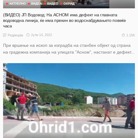
АКТУЕЛНО
ВИДЕА
ВИДЕО
ОХРИД
(ВИДЕО) ЈП Водовод: На АСНОМ има дефект на главната
водоводна линија, ќе има прекин во водоснабдувањето повеќе
часа
Јули 14, 2022
1.15K
Редакција
При вршење на ископ за изградба на станбен објект од страна
на градежна компанија на улицата "Асном", настанат е дефект...