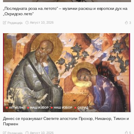
„Последната роза на летото“ – музички раскош и европски дух на
„Охридско лето“
Август 10, 2026
3
Редакција
АКТУЕЛНО
НАШ ИЗБОР
НАШ ИЗБОР
ОХРИД
Денес се празнуваат Светите апостоли Прохор, Никанор, Тимон и
Пармен
Август 10, 2026
5
Редакција