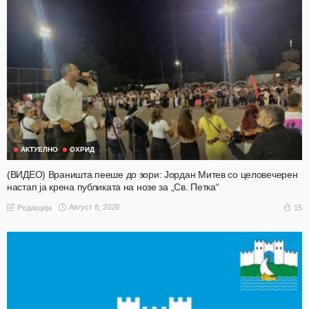
АКТУЕЛНО
ОХРИД
(ВИДЕО) Враништа пееше до зори: Јордан Митев со целовечерен
настап ја крена публиката на нозе за „Св. Петка“
Август 8, 2026
15
Редакција