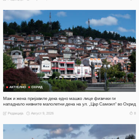
АКТУЕЛНО
ОХРИД
Маж и жена пријавиле дека едно машко лице физички ги
нападнало нивните малолетни дена на ул. „Цар Самоил“ во Охрид
Август 9, 2026
8
Редакција