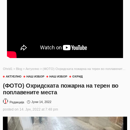
Ohrid1
>
Blog
>
Актуелно
>
(ФОТО) Охридската пожарна на терен во поплавените места
АКТУЕЛНО
НАШ ИЗБОР
НАШ ИЗБОР
ОХРИД
(ФОТО) Охридската пожарна на терен во
поплавените места
Јуни 14, 2022
Редакција
posted on
14. Јун, 2022 at 7:48 pm