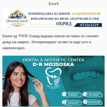
Error9
Екипи од ТППЕ Охрид веднаш изегоа на терен по силниот
дожд кој наврна . Интервенираат на места каде што е
најнеопходно.