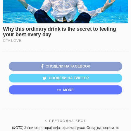
СПОДЕЛИ НА FACEBOOK
СПОДЕЛИ НА TWITTER
MORE
ПРЕТХОДНА ВЕСТ
(ФОТО) Јавните претпријатија го расчистуваат Охрид од невремето