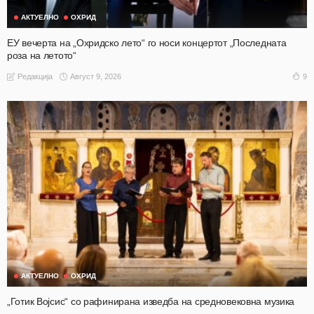
АКТУЕЛНО
ОХРИД
ЕУ вечерта на „Охридско лето“ го носи концертот „Последната
роза на летото“
Август 9, 2026
9
Редакција
АКТУЕЛНО
ОХРИД
„Готик Војсис“ со рафинирана изведба на средновековна музика