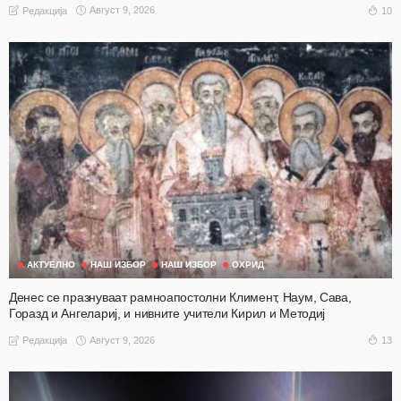
Август 9, 2026
10
Редакција
АКТУЕЛНО
НАШ ИЗБОР
НАШ ИЗБОР
ОХРИД
Денес се празнуваат рамноапостолни Климент, Наум, Сава,
Горазд и Ангелариј, и нивните учители Кирил и Методиј
Август 9, 2026
13
Редакција