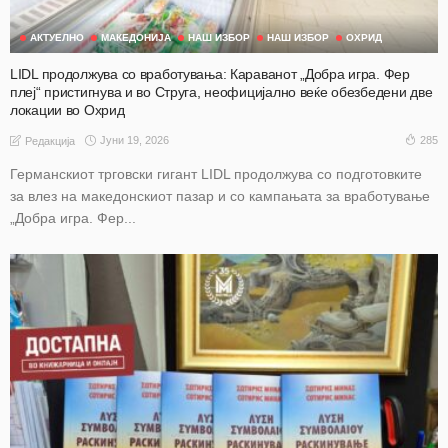
АКТУЕЛНО
МАКЕДОНИЈА
НАШ ИЗБОР
НАШ ИЗБОР
ОХРИД
LIDL продолжува со вработувања: Караванот „Добра игра. Фер
плеј“ пристигнува и во Струга, неофицијално веќе обезбедени две
локации во Охрид
Јуни 19, 2026
285
Редакција
Германскиот трговски гигант LIDL продолжува со подготовките
за влез на македонскиот пазар и со кампањата за вработување
„Добра игра. Фер...