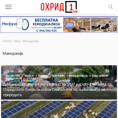
Ohrid1
>
Blog
>
Македонија
Македонија
АКТУЕЛНО
ВИДЕА
ВИДЕО
МАГАЗИН
МАКЕДОНИЈА
НАШ ИЗБОР
НАШ ИЗБОР
ОХРИД
Девојка и нејзиното куче уживаат на SUP даска – снимката од
Охридското Езеро ги освои симпатиите на љубителите на
природата