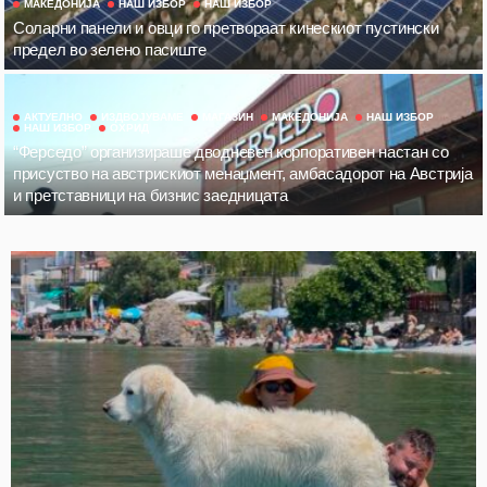
МАКЕДОНИЈА
НАШ ИЗБОР
НАШ ИЗБОР
Соларни панели и овци го претвораат кинескиот пустински
предел во зелено пасиште
АКТУЕЛНО
ИЗДВОЈУВАМЕ
МАГАЗИН
МАКЕДОНИЈА
НАШ ИЗБОР
НАШ ИЗБОР
ОХРИД
“Ферседо” организираше дводневен корпоративен настан со
присуство на австрискиот менаџмент, амбасадорот на Австрија
и претставници на бизнис заедницата