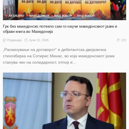
АКТУЕЛНО
МАКЕДОНИЈА
НАШ ИЗБОР
НАШ ИЗБОР
Грк без македонско потекло сам го научи македонскиот јазик и
објави книга во Македонија
Јуни 12, 2026
115
Редакција
„Раскинување на договорот“ е дебитантска двојазична
стихозбирка на Сотирис Минас, во која македонскиот јазик
станува чин на солидарност, отпор и...