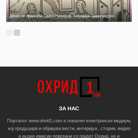
Денес се празнува Свети Никифор, патријарх Цариградски
ЗА НАС
Порталот www.ohrid1.com е локален електронски медиум,
кој продуцира и објавува вести, интервјуа , стории, видео
и аудио емисии поврзани со градот Охрид, но и