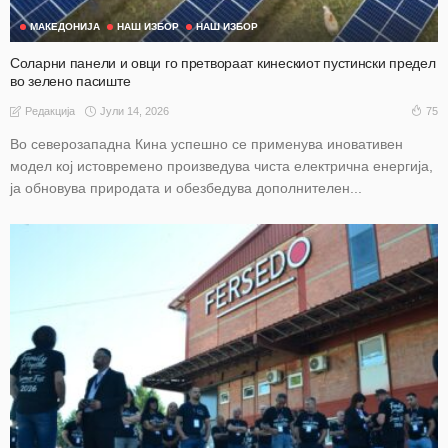
МАКЕДОНИЈА
НАШ ИЗБОР
НАШ ИЗБОР
Соларни панели и овци го претвораат кинескиот пустински предел
во зелено пасиште
Јули 14, 2026
75
Редакција
Во северозападна Кина успешно се применува иновативен
модел кој истовремено произведува чиста електрична енергија,
ја обновува природата и обезбедува дополнителен...