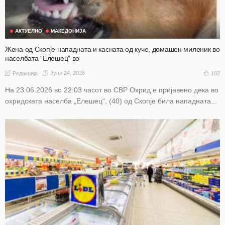
АКТУЕЛНО
МАКЕДОНИЈА
Жена од Скопје нападната и касната од куче, домашен миленик во
населбата “Елешец” во
Јуни 24, 2026
102
Редакција
На 23.06.2026 во 22:03 часот во СВР Охрид е пријавено дека во
охридската населба „Елешец“, (40) од Скопје била нападната...