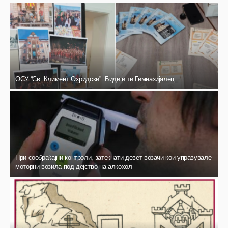
ОСУ “Св. Климент Охридски”: Биди и ти Гимназијалец
При сообраќајни контроли, затекнати девет возачи кои управувале
моторни возила под дејство на алкохол