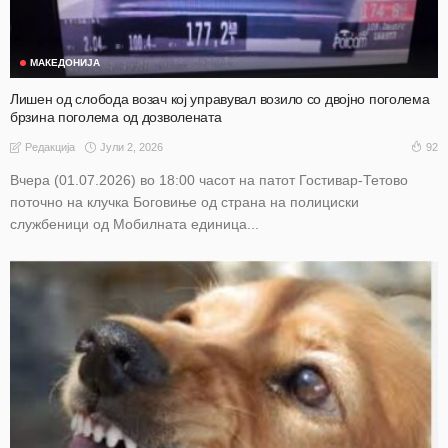
МАКЕДОНИЈА
Лишен од слобода возач кој управувал возило со двојно поголема
брзина поголема од дозволената
Јули 2, 2026
92
Редакција
Вчера (01.07.2026) во 18:00 часот на патот Гостивар-Тетово
поточно на клучка Боговиње од страна на полициски
службеници од Мобилната единица...