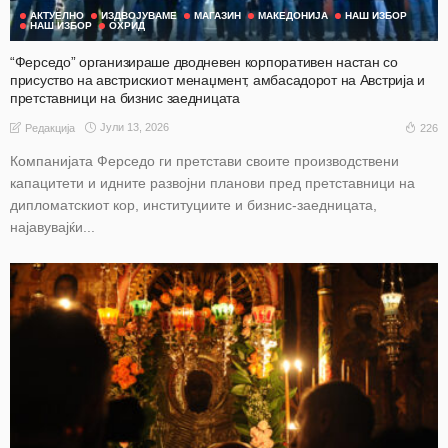
АКТУЕЛНО
ИЗДВОЈУВАМЕ
МАГАЗИН
МАКЕДОНИЈА
НАШ ИЗБОР
НАШ ИЗБОР
ОХРИД
“Ферседо” организираше дводневен корпоративен настан со
присуство на австрискиот менаџмент, амбасадорот на Австрија и
претставници на бизнис заедницата
Јули 13, 2026
226
Редакција
Компанијата Ферседо ги претстави своите производствени
капацитети и идните развојни планови пред претставници на
дипломатскиот кор, институциите и бизнис-заедницата,
најавувајќи...