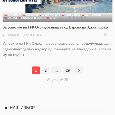
АКТУЕЛНО
МАГАЗИН
МАКЕДОНИЈА
НАШ ИЗБОР
НАШ ИЗБОР
ОХРИД
ПОСЛЕДНИ ВЕСТИ
СПОРТ
За успесите на ГРК Охрид се пишува од Европа до Јужна Кореја
Јуни 1, 2026
213
Редакција
Успесите на ГРК Охрид на европската сцена продолжуваат да
одекнуваат далеку надвор од границите на Македонија, носејќи
му на клубот...
1
2
…
29
Page 1 of 29
НАШ ИЗБОР