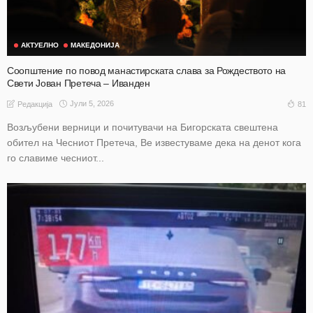
АКТУЕЛНО
МАКЕДОНИЈА
Соопштение по повод манастирската слава за Рождеството на
Свети Јован Претеча – Иванден
Јули 5, 2026
81
Редакција
Возљубени верници и почитувачи на Бигорската свештена
обител на Чесниот Претеча, Ве известуваме дека на денот кога
го славиме чесниот...