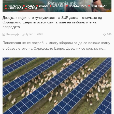
АКТУЕЛНО
ВИДЕА
ВИДЕО
МАГАЗИН
МАКЕДОНИЈА
НАШ ИЗБОР
НАШ ИЗБОР
ОХРИД
Девојка и нејзиното куче уживаат на SUP даска – снимката од
Охридското Езеро ги освои симпатиите на љубителите на
природата
Јули 19, 2026
146
Редакција
Понекогаш не се потребни многу зборови за да се покаже колку
е убаво летото на Охридското Езеро. Доволни се кристално...