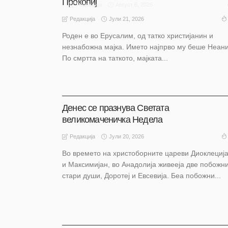
Прокопиј
Август 6, 2026
Редакција
Јули 21, 2026
Редакција
Роден е во Ерусалим, од татко христијанин и
незнабожна мајка. Името најпрво му беше Неани
По смртта на таткото, мајката...
АКТУЕЛНО
НАШ ИЗБОР
НАШ ИЗБОР
ОХРИД
Денес се празнува Светата
великомаченичка Недела
Јули 20, 2026
Редакција
Во времето на христоборните цареви Диоклециј
и Максимијан, во Анадолија живееја две побожн
стари души, Доротеј и Евсевија. Беа побожни...
НАШ ИЗБОР
НАШ ИЗБОР
ОХРИД