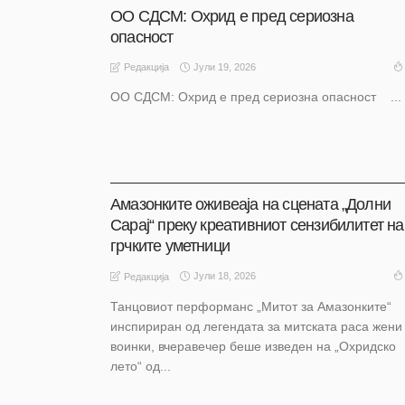
ОО СДСМ: Охрид е пред сериозна
опасност
Јули 19, 2026
Редакција
ОО СДСМ: Охрид е пред сериозна опасност ...
НАШ ИЗБОР
НАШ ИЗБОР
ОХРИД
Амазонките оживеаја на сцената „Долни
Сарај“ преку креативниот сензибилитет на
грчките уметници
Јули 18, 2026
Редакција
Танцовиот перформанс „Митот за Амазонките“
инспириран од легендата за митската раса жени
воинки, вчеравечер беше изведен на „Охридско
лето“ од...
АКТУЕЛНО
НАШ ИЗБОР
НАШ ИЗБОР
ОХРИД