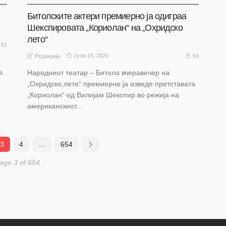
Битолските актери премиерно ја одиграа
Шекспировата „Кориолан“ на „Охридско
лето“
61
Јули 16, 2026
59
Редакција
а.
Народниот театар – Битола вчеравечер на
„Охридско лето“ премиерно ја изведе претставата
„Кориолан“ од Вилијам Шекспир во режија на
американскиот...
3
4
…
654
age 3 of 654