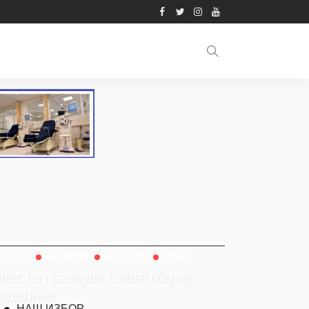
КТУЕЛНО
НАШ ИЗБОР
НАШ ИЗБОР
ОХРИД
нес се празнува Света Марија
гдалина
НАШ ИЗБОР