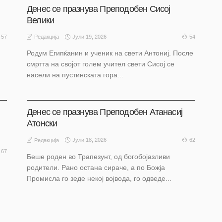
Денес се празнува Преподобен Сисој
Велики
Јули 19, 2026
57
54
Редакција
Родум Египќанин и ученик на свети Антониј. После
смртта на својот голем учител свети Сисој се
насели на пустинската гора...
АКТУЕЛНО
НАШ ИЗБОР
НАШ ИЗБОР
ОХРИД
Денес се празнува Преподобен Атанасиј
Атонски
Јули 18, 2026
62
Редакција
67
Беше роден во Трапезунт, од богобојазливи
родители. Рано остана сираче, а по Божја
Промисла го зеде некој војвода, го одведе...
НАШ ИЗБОР
НАШ ИЗБОР
ОХРИД