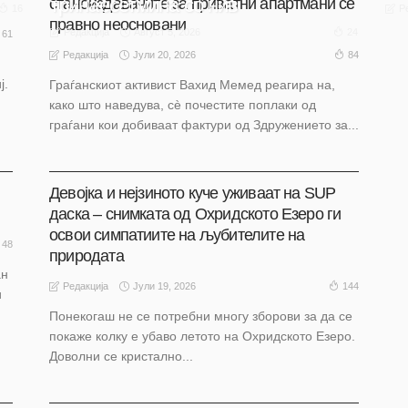
тринаесетмина со нив
станоиздавачите за приватни апартмани се
16
Р
правно неосновани
Август 5, 2026
24
Редакција
61
Јули 20, 2026
84
Редакција
ј.
Граѓанскиот активист Вахид Мемед реагира на,
како што наведува, сè почестите поплаки од
граѓани кои добиваат фактури од Здружението за...
АКТУЕЛНО
ВИДЕА
ВИДЕО
МАГАЗИН
МАКЕДОНИЈА
НАШ ИЗБОР
НАШ ИЗБОР
ОХРИД
Девојка и нејзиното куче уживаат на SUP
даска – снимката од Охридското Езеро ги
освои симпатиите на љубителите на
48
природата
ан
Јули 19, 2026
144
Редакција
и
Понекогаш не се потребни многу зборови за да се
покаже колку е убаво летото на Охридското Езеро.
Доволни се кристално...
АКТУЕЛНО
НАШ ИЗБОР
НАШ ИЗБОР
ОХРИД