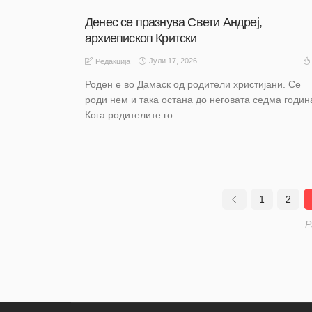
Денес се празнува Свети Андреј,
архиепископ Критски
Јули 17, 2026
Редакција
Роден е во Дамаск од родители христијани. Се
роди нем и така остана до неговата седма годин
Кога родителите го...
1
2
P