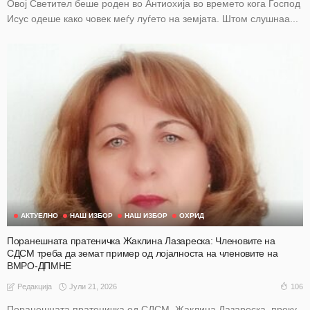
Овој Светител беше роден во Антиохија во времето кога Господ
Исус одеше како човек меѓу луѓето на земјата. Штом слушнаа...
АКТУЕЛНО
НАШ ИЗБОР
НАШ ИЗБОР
ОХРИД
Поранешната пратеничка Жаклина Лазареска: Членовите на
СДСМ треба да земат пример од лојалноста на членовите на
ВМРО-ДПМНЕ
Јули 21, 2026
106
Редакција
Поранешната пратеничка од СДСМ, Жаклина Лазареска, преку