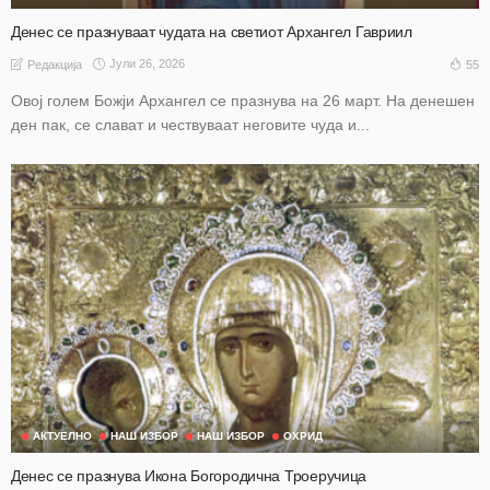
Денес се празнуваат чудата на светиот Архангел Гавриил
Јули 26, 2026
55
Редакција
Овој голем Божји Архангел се празнува на 26 март. На денешен
ден пак, се слават и чествуваат неговите чуда и...
АКТУЕЛНО
НАШ ИЗБОР
НАШ ИЗБОР
ОХРИД
Денес се празнува Икона Богородична Троеручица