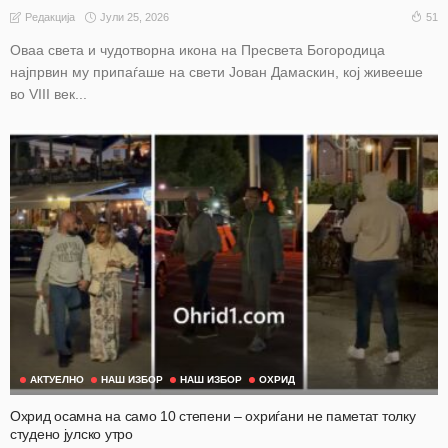
Јули 25, 2026
51
Редакција
Оваа света и чудотворна икона на Пресвета Богородица
најпрвин му припаѓаше на свети Јован Дамаскин, кој живееше
во VIII век...
АКТУЕЛНО
НАШ ИЗБОР
НАШ ИЗБОР
ОХРИД
Охрид осамна на само 10 степени – охриѓани не паметат толку
студено јулско утро