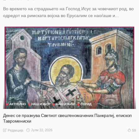
Во времето на страдањето на Господ Исус за човечкиот род, во
одредот на римската војска во Ерусалим се наоѓаше и...
АКТУЕЛНО
НАШ ИЗБОР
НАШ ИЗБОР
ОХРИД
Денес се празнува Светиот свештеномаченик Панкратиј, епископ
Тавромениски
Јули 22, 2026
59
Редакција