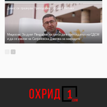
Денес се празнува Преподобен Ефтимиј Велики
Мицкоски: За дуел Пендаровски треба да е претседател на СДСМ
и да се извини на Силјановска Давкова за навредите