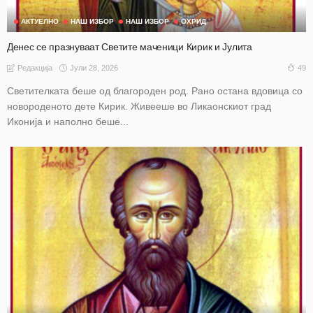
АКТУЕЛНО
НАШ ИЗБОР
НАШ ИЗБОР
ОХРИД
Денес се празнуваат Светите маченици Кирик и Јулита
Јули 28, 2026
49
Редакција
Светителката беше од благороден род. Рано остана вдовица со
новороденото дете Кирик. Живееше во Ликаонскиот град
Иконија и наполно беше...