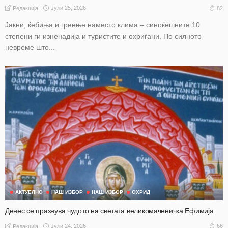
Јули 25, 2026
82
Редакција
Јакни, ќебиња и греење наместо клима – синоќешните 10
степени ги изненадија и туристите и охриѓани. По силното
невреме што...
АКТУЕЛНО
НАШ ИЗБОР
НАШ ИЗБОР
ОХРИД
Денес се празнува чудото на светата великомаченичка Ефимија
Јули 24, 2026
66
Редакција