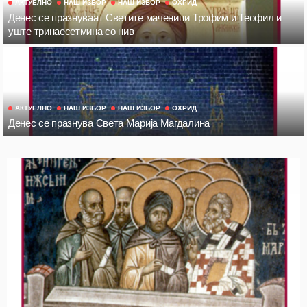
АКТУЕЛНО
НАШ ИЗБОР
НАШ ИЗБОР
ОХРИД
Денес се празнуваат Светите маченици Трофим и Теофил и
уште тринаесетмина со нив
АКТУЕЛНО
НАШ ИЗБОР
НАШ ИЗБОР
ОХРИД
Денес се празнува Света Марија Магдалина