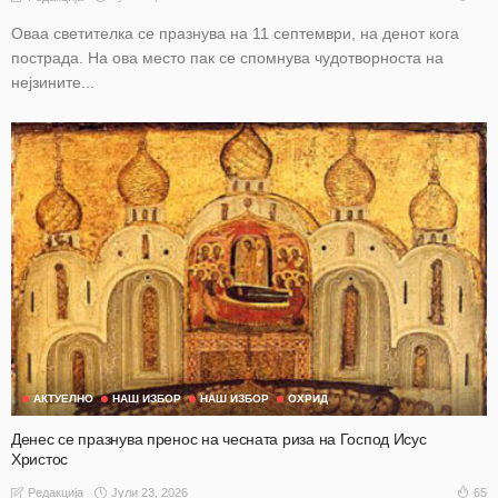
Оваа светителка се празнува на 11 септември, на денот кога
пострада. На ова место пак се спомнува чудотворноста на
нејзините...
АКТУЕЛНО
НАШ ИЗБОР
НАШ ИЗБОР
ОХРИД
Денес се празнува пренос на чесната риза на Господ Исус
Христос
Јули 23, 2026
65
Редакција