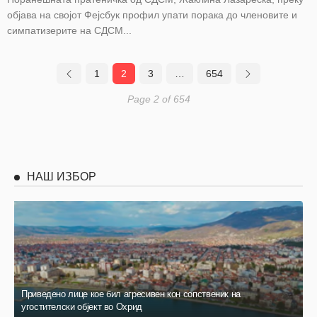
објава на својот Фејсбук профил упати порака до членовите и
симпатизерите на СДСМ...
1
2
3
…
654
Page 2 of 654
НАШ ИЗБОР
Приведено лице кое бил агресивен кон сопственик на
угостителски објект во Охрид