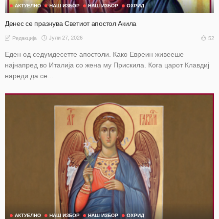
АКТУЕЛНО
НАШ ИЗБОР
НАШ ИЗБОР
ОХРИД
Денес се празнува Светиот апостол Акила
Јули 27, 2026
52
Редакција
Еден од седумдесетте апостоли. Како Евреин живееше
најнапред во Италија со жена му Прискила. Кога царот Клавдиј
нареди да се...
АКТУЕЛНО
НАШ ИЗБОР
НАШ ИЗБОР
ОХРИД