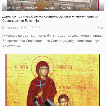
АКТУЕЛНО
НАШ ИЗБОР
НАШ ИЗБОР
ОХРИД
Денес се празнува Светиот свештеномаченик Атиноген, епископ
Севастиски во Ерменија
Јули 29, 2026
58
Редакција
Живееше во еден манастир близу градот со десетмина ученици.
Во времето на Диоклецијан во Севастија дојде Филомарх, лут
мачител на...