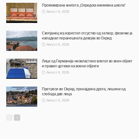
Промовирана книгата „Охридска книжевна школа“
Август 6, 2026
Скопјанец кој користел отсуство од затвор, физички ја
нападнал поранешната девојка во Охрид
Август 6, 2026
Лице од Германија неовластено влегол во воен објект
и правел цртежи на воени објекти
Август 6, 2026
Претреси во Охрид, пронајдена дрога, лишени од
слобода две лица
Август 6, 2026