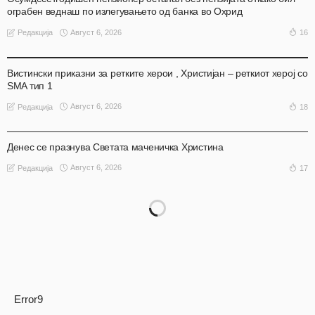
ограбен веднаш по излегувањето од банка во Охрид
Август 6, 2026
16
Редакција
АКТУЕЛНО
ОХРИД
Вистински приказни за ретките херои , Христијан – реткиот херој со
SMA тип 1
Август 6, 2026
18
Редакција
АКТУЕЛНО
НАШ ИЗБОР
НАШ ИЗБОР
ОХРИД
Денес се празнува Светата маченичка Христина
Август 6, 2026
17
Редакција
Error9