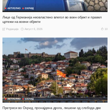
АКТУЕЛНО
ОХРИД
Лице од Германија неовластено влегол во воен објект и правел
цртежи на воени објекти
Август 6, 2026
10
Редакција
АКТУЕЛНО
ОХРИД
Претреси во Охрид, пронајдена дрога, лишени од слобода две