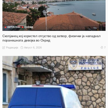
АКТУЕЛНО
ОХРИД
Скопјанец кој користел отсуство од затвор, физички ја нападнал
поранешната девојка во Охрид
Август 6, 2026
7
Редакција