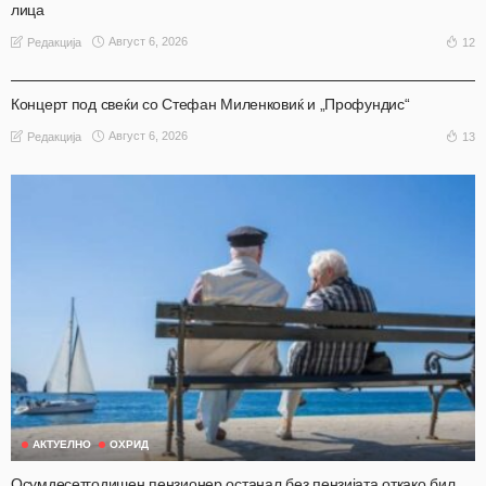
лица
Август 6, 2026
12
Редакција
АКТУЕЛНО
ОХРИД
Концерт под свеќи со Стефан Миленковиќ и „Профундис“
Август 6, 2026
13
Редакција
АКТУЕЛНО
ОХРИД
Осумдесетгодишен пензионер останал без пензијата откако бил