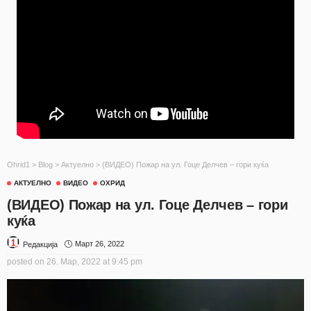
Ohrid1
>
Blog
>
Актуелно
>
(ВИДЕО) Пожар на ул. Гоце Делчев – гори куќа
АКТУЕЛНО
ВИДЕО
ОХРИД
(ВИДЕО) Пожар на ул. Гоце Делчев – гори
куќа
Март 26, 2022
Редакција
posted on
26. Мар, 2022 at 9:45 pm