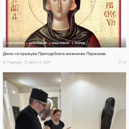
АКТУЕЛНО
НАШ ИЗБОР
НАШ ИЗБОР
ОХРИД
Денес се празнува Преподобната маченичка Параскева
Август 8, 2026
10
Редакција