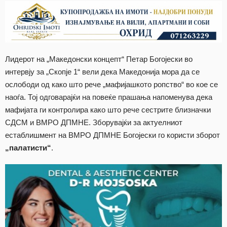
Лидерот на „Македонски концепт“ Петар Богојески во
интервју за „Скопје 1“ вели дека Македонија мора да се
ослободи од како што рече „мафијашкото ропство“ во кое се
наоѓа. Тој одговарајќи на повеќе прашања напоменува дека
мафијата ги контролира како што рече сестрите близначки
СДСМ и ВМРО ДПМНЕ. Зборувајќи за актуелниот
естаблишмент на ВМРО ДПМНЕ Богојески го користи зборот
„палатисти“
.