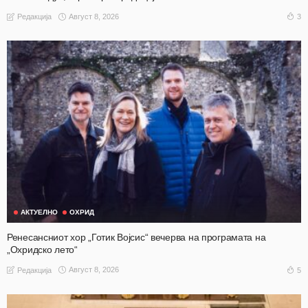
Август 8, 2026
3
Редакција
АКТУЕЛНО
ОХРИД
Ренесансниот хор „Готик Војсис“ вечерва на програмата на
„Охридско лето“
Август 8, 2026
5
Редакција