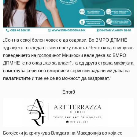
„Сон на секој болен човек е да оздрави. Во ВМРО ДПМНЕ
здравјето го гледаат само преку власта. Често кога опишував
поведението на господинот Мицкоски веле дека во ВМРО
ДПМНЕ е по онаа „газ за власт“, а од друга страна мафијата
наметнува сериозно влијание и сериозни задачи им дава на
палатистите
и тие не се во можност да заздрават.“
Error9
Богојески ја критукува Владата на Македонија во која се