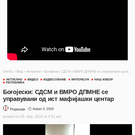
Ohrid1
>
Blog
>
Актуелно
>
Богојески: СДСМ и ВМРО ДПМНЕ се управувани од ист мафијашки центар
АКТУЕЛНО
ВИДЕО
ИЗДВОЈУВАМЕ
ИНТЕРВЈУА
НАШ ИЗБОР
РЕПУБЛИКА
Богојески: СДСМ и ВМРО ДПМНЕ се
управувани од ист мафијашки центар
Април 3, 2020
Редакција
posted on
03. Апр, 2020 at 4:52 am