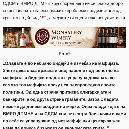
СДСМ и ВМРО ДПМНЕ која според него не се снаоѓа добро
со решавањето на економските проблеми предизвикани од
кризата со „Ковид 19“ , а мерките ги оцени како популистички.
Error9
„Владата е во небрано бидејќи е измеќар на мафијата.
Знете дека оваа држава и овој народ е под ропство на
мафијата, а бидејќи владата е управува државата со
самото тоа мафијата преку неа ги спроведува своите
политики. Од една страна притиска олигархијата и
банкарите, а од друга страна граѓаните. Затоа Владата
неможе да донесе соодветни мерки. Оваа влада која е на
ВМРО ДПМНЕ и на СДСМ кои се сестри близначки и сами
по себе се управувани од ист мафијашки центар за жал
нема да донесе брз излез од економската криза. “