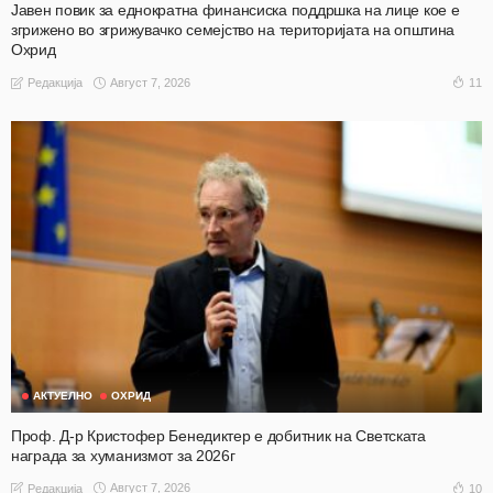
Јавен повик за еднократна финансиска поддршка на лице кое е
згрижено во згрижувачко семејство на територијата на општина
Охрид
Август 7, 2026
11
Редакција
АКТУЕЛНО
ОХРИД
Проф. Д-р Кристофер Бенедиктер е добитник на Светската
награда за хуманизмот за 2026г
Август 7, 2026
10
Редакција