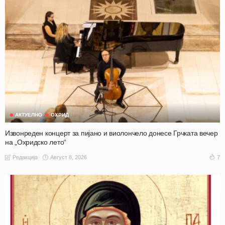
АКТУЕЛНО
ОХРИД
Извонреден концерт за пијано и виолончело донесе Грчката вечер
на „Охридско лето“
Август 8, 2026
7
Редакција