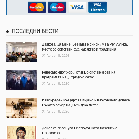
ПОСЛЕДНИ ВЕСТИ
Давкова: За мене, Вевчани е синоним за Република,
место со сопствен дух, карактер и традиција
Август 8, 2026
Ренесансниот хор „Готик Војсис“ вечерва на
програмата на „Охридско лето“
Август 8, 2026
Извонреден концерт за пијано и виолончело донесе
Грчката вечер на „Охридско лето“
Август 8, 2026
Денес се празнува Преподобната маченичка
Параскева