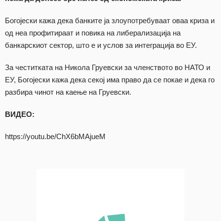
Богојески кажа дека банките ја злоупотребуваат оваа криза и
од неа профитираат и повика на либерализација на
банкарскиот сектор, што е и услов за интеграција во ЕУ.
За честитката на Никола Груевски за членството во НАТО и
ЕУ, Богојески кажа дека секој има право да се покае и дека го
разбира чинот на каење на Груевски.
ВИДЕО:
https://youtu.be/ChX6bMAjueM