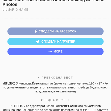
СПОДЕЛИ НА FACEBOOK
СПОДЕЛИ НА TWITTER
MORE
ПРЕТХОДНА ВЕСТ
(ВИДЕО) Огненовски: Ќе го намалиме бројот на пратениците од 120 на 27 и ќе
го укимене нивниот имунитетот, затоа што пратеникот треба да биде пример
во државата, а не криминалец
СЛЕДНА ВЕСТ
ИНТЕРВЈУ со директорот Горан Балевски: Болницата во моментов
функционира најнормално со персонал по протоколи за КОВИД – 19, работат