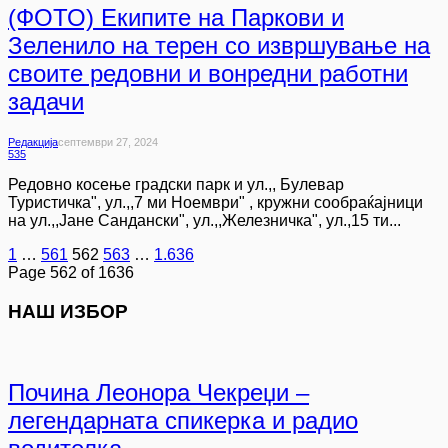
(ФОТО) Екипите на Паркови и
Зеленило на терен со извршување на
своите редовни и вонредни работни
задачи
Редакција
Септември 27, 2024
535
Редовно косење градски парк и ул.,, Булевар
Туристичка", ул.,,7 ми Ноември" , кружни сообраќајници
на ул.,,Јане Сандански", ул.,,Железничка", ул.,15 ти...
1
…
561
562
563
…
1.636
Page 562 of 1636
НАШ ИЗБОР
Почина Леонора Чекреџи –
легендарната спикерка и радио