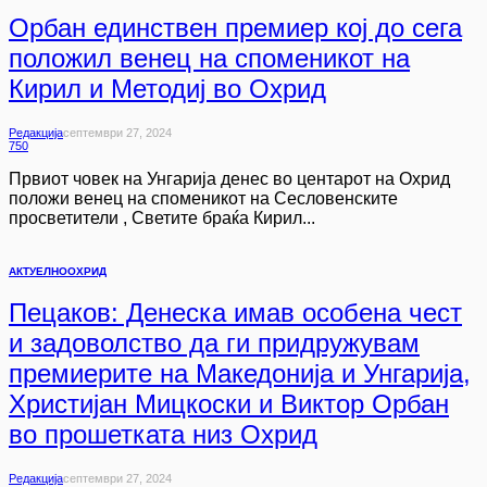
Орбан единствен премиер кој до сега
положил венец на споменикот на
Кирил и Методиј во Охрид
Редакција
Септември 27, 2024
750
Првиот човек на Унгарија денес во центарот на Охрид
положи венец на споменикот на Сесловенските
просветители , Светите браќа Кирил...
АКТУЕЛНО
ОХРИД
Пецаков: Денеска имав особена чест
и задоволство да ги придружувам
премиерите на Македонија и Унгарија,
Христијан Мицкоски и Виктор Орбан
во прошетката низ Охрид
Редакција
Септември 27, 2024