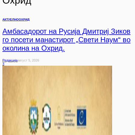
Охрид
АКТУЕЛНО
ОХРИД
Амбасадорот на Русија Дмитриј Зиков
го посети манастирот „Свети Наум“ во
околина на Охрид.
Редакција
Август 5, 2026
3