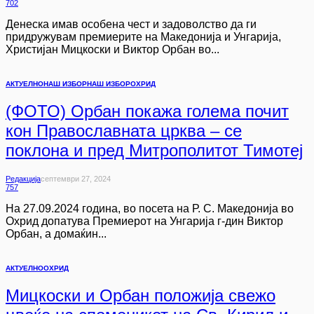
702
Денеска имав особена чест и задоволство да ги
придружувам премиерите на Македонија и Унгарија,
Христијан Мицкоски и Виктор Орбан во...
АКТУЕЛНО
НАШ ИЗБОР
НАШ ИЗБОР
ОХРИД
(ФОТО) Орбан покажа голема почит
кон Православната црква – се
поклона и пред Митрополитот Тимотеј
Редакција
Септември 27, 2024
757
На 27.09.2024 година, во посета на Р. С. Македонија во
Охрид допатува Премиерот на Унгарија г-дин Виктор
Орбан, а домаќин...
АКТУЕЛНО
ОХРИД
Мицкоски и Орбан положија свежо