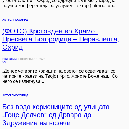
угостителство – Охрид се одржува XVII Меѓународна
научна конференција за услужен сектор (International...
АКТУЕЛНО
ОХРИД
(ФОТО) Крстовден во Храмот
Пресвета Богородица – Перивлепта,
Охрид
Редакција
Септември 27, 2024
593
„Денес четирите краишта на светот се осветуваат, со
четирите краеви на Твојот Кртс, Христе Боже наш. Со
него се издигнува...
АКТУЕЛНО
ОХРИД
Без вода корисниците од улицата
„Гоце Делчев“ од Дрвара до
Здружение на возачи