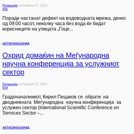
Редакција
Септември 27, 2024
495
Поради настанат дефект на водоводната мрежа, денес
од 09:00 часот, неколку часа без вода ќе бидат
корисниците на улицата „Гоце...
АКТУЕЛНО
ОХРИД
Охрид домаќин на Меѓународна
научна конференција за услужниот
сектор
Редакција
Септември 27, 2024
609
Градоначалникот, Кирил Пецаков се обрати на
дводневната Меѓународна научна конференција за
услужен сектор (International Scientific Conference on
Services Sector –...
АКТУЕЛНО
ОХРИД