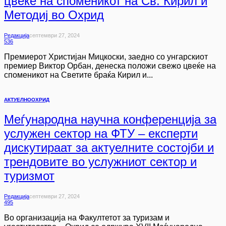
цвеќе на споменикот на Св. Кирил и
Методиј во Охрид
Редакција
Септември 27, 2024
536
Премиерот Христијан Мицкоски, заедно со унгарскиот
премиер Виктор Орбан, денеска положи свежо цвеќе на
споменикот на Светите браќа Кирил и...
АКТУЕЛНО
ОХРИД
Меѓународна научна конференција за
услужен сектор на ФТУ – експерти
дискутираат за актуелните состојби и
трендовите во услужниот сектор и
туризмот
Редакција
Септември 27, 2024
495
Во организација на Факултетот за туризам и