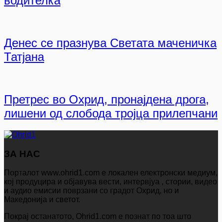
водителка
Денес се празнува Светата маченичка
Татјана
Претрес во Охрид, пронајдена дрога,
лишени од слобода тројца прилепчани
ЗА НАС
Порталот www.ohrid1.com е локален електронски медиум,
кој продуцира и објавува вести, интервјуа , стории, видео
и аудио емисии поврзани со градот Охрид, но и
Македонија и светот.
Покрај останатото, Ohrid1.com е познат по тоа што