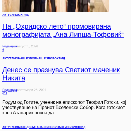
АКТУЕЛНО
ОХРИД
На „Охридско лето“ промовирана
монографијата „Ана Липша-Тофовиќ“
Редакција
Август 5, 2026
6
АКТУЕЛНО
НАШ ИЗБОР
НАШ ИЗБОР
ОХРИД
Денес се празнува Светиот маченик
Никита
Редакција
Септември 28, 2024
611
Родум од Готите, ученик на епископот Теофил Готски, кој
учествуваше на Првиот Вселенски Собор. Кога готскиот
кнез Атанарик почна да...
АКТУЕЛНО
МАКЕДОНИЈА
НАШ ИЗБОР
НАШ ИЗБОР
ОХРИД