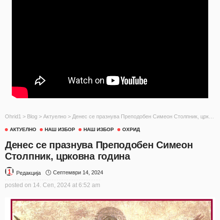
Ohrid1
>
Blog
>
Актуелно
>
Денес се празнува Преподобен Симеон Столпник, црковна година
АКТУЕЛНО
НАШ ИЗБОР
НАШ ИЗБОР
ОХРИД
Денес се празнува Преподобен Симеон
Столпник, црковна година
Септември 14, 2024
Редакција
posted on
14. Сеп, 2024 at 6:52 am