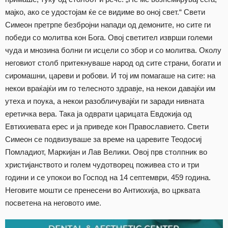
мајко, ако се удостојам ќе се видиме во оној свет.“ Свети
Симеон претрпе безбројни напади од демоните, но сите ги
победи со молитва кон Бога. Овој светител изврши големи
чуда и мнозина болни ги исцели со збор и со молитва. Околу
неговиот столб притекнуваше народ од сите страни, богати и
сиромашни, цареви и робови. И тој им помагаше на сите: на
некои враќајќи им го телесното здравје, на некои давајќи им
утеха и поука, а некои разобличувајќи ги заради нивната
еретичка вера. Така ја одврати царицата Евдокија од
Евтихиевата ерес и ја приведе кон Православието. Свети
Симеон се подвизуваше за време на царевите Теодосиј
Помладиот, Маркијан и Лав Велики. Овој прв столпник во
христијанството и голем чудотворец поживеа сто и три
години и се упокои во Господ на 14 септември, 459 година.
Неговите мошти се пренесени во Антиохија, во црквата
посветена на неговото име.