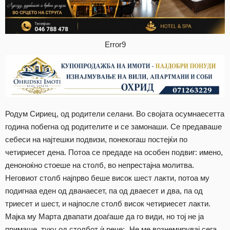
Error9
Родум Сириец, од родители селани. Во својата осумнаесетта
година побегна од родителите и се замонаши. Се предаваше
себеси на најтешки подвизи, понекогаш постејќи по
четириесет дена. Потоа се предаде на особен подвиг: имено,
деноноќно стоеше на столб, во непрестајна молитва.
Неговиот столб најпрво беше висок шест лакти, потоа му
подигнаа еден од дванаесет, па од дваесет и два, па од
триесет и шест, и најпосле столб висок четириесет лакти.
Мајка му Марта двапати доаѓаше да го види, но тој не ја
примаше, туку од столбот ѝ рече: „Не ме вознемирувај сега,