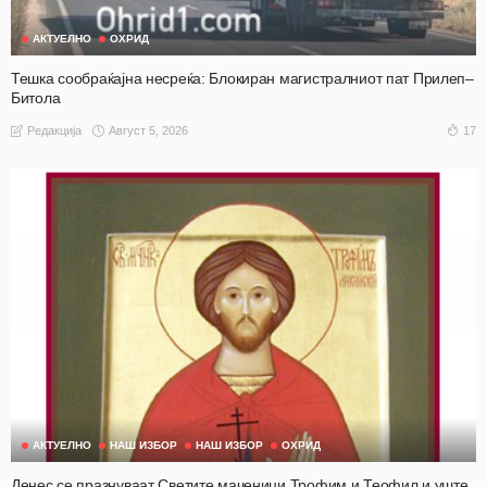
АКТУЕЛНО
ОХРИД
Тешка сообраќајна несреќа: Блокиран магистралниот пат Прилеп–
Битола
Август 5, 2026
17
Редакција
АКТУЕЛНО
НАШ ИЗБОР
НАШ ИЗБОР
ОХРИД
Денес се празнуваат Светите маченици Трофим и Теофил и уште