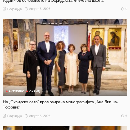
години од основањето на Охридската книжевна школа
Август 5, 2026
5
Редакција
АКТУЕЛНО
ОХРИД
На „Охридско лето“ промовирана монографијата „Ана Липша-
Тофовиќ“
Август 5, 2026
6
Редакција