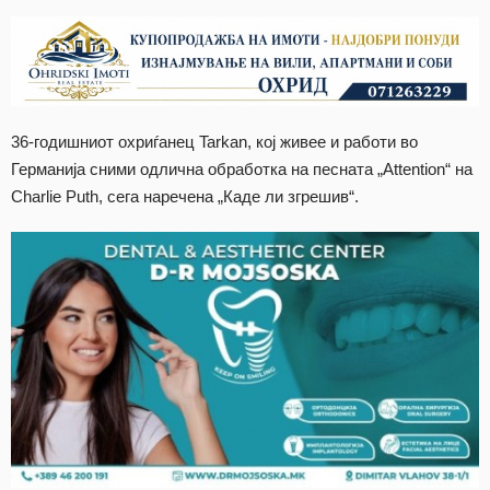
36-годишниот охриѓанец Tarkan, кој живее и работи во
Германија сними одлична обработка на песната „Attention“ на
Charlie Puth, сега наречена „Каде ли згрешив“.