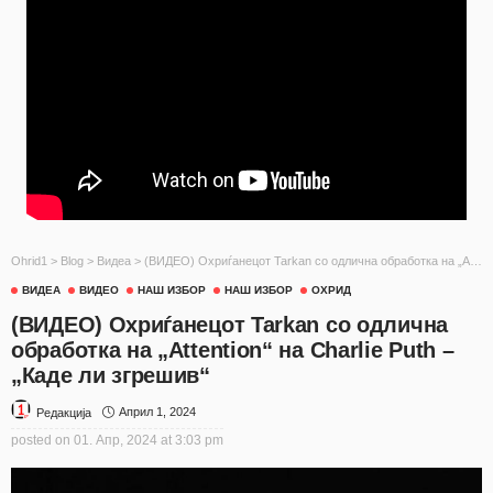
Ohrid1
>
Blog
>
Видеа
>
(ВИДЕО) Охриѓанецот Tarkan со одлична обработка на „Attention“ на Charlie Puth – „Каде ли згрешив“
ВИДЕА
ВИДЕО
НАШ ИЗБОР
НАШ ИЗБОР
ОХРИД
(ВИДЕО) Охриѓанецот Tarkan со одлична
обработка на „Attention“ на Charlie Puth –
„Каде ли згрешив“
Април 1, 2024
Редакција
posted on
01. Апр, 2024 at 3:03 pm