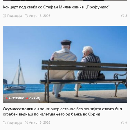
Концерт под свеќи со Стефан Миленковиќ и „Профундис“
Август 6, 2026
3
Редакција
АКТУЕЛНО
ОХРИД
Осумдесетгодишен пензионер останал без пензијата откако бил
ограбен веднаш по излегувањето од банка во Охрид
Август 6, 2026
6
Редакција