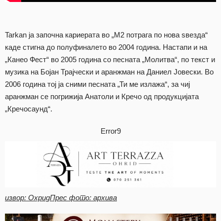
Tarkan ја започна кариерата во „М2 потрага по нова ѕвезда“
каде стигна до полуфиналето во 2004 година. Настапи и на
„Канео Фест“ во 2005 година со песната „Молитва“, по текст и
музика на Бојан Трајчески и аранжман на Даниел Јовески. Во
2006 година тој ја сними песната „Ти ме излажа“, за чиј
аранжман се погрижија Анатоли и Кречо од продукцијата
„Кречосаунд“.
Error9
извор: ОхридПрес фото: архива