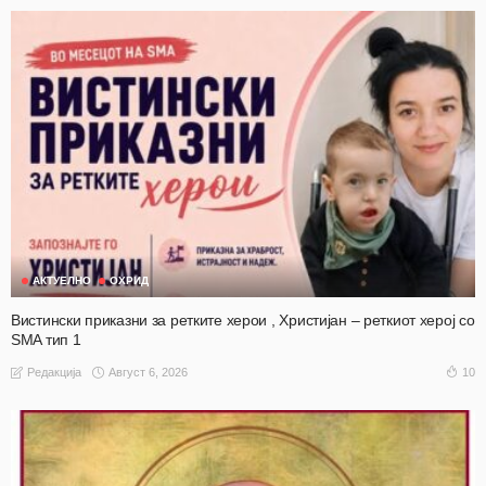
АКТУЕЛНО
ОХРИД
Вистински приказни за ретките херои , Христијан – реткиот херој со
SMA тип 1
Август 6, 2026
10
Редакција