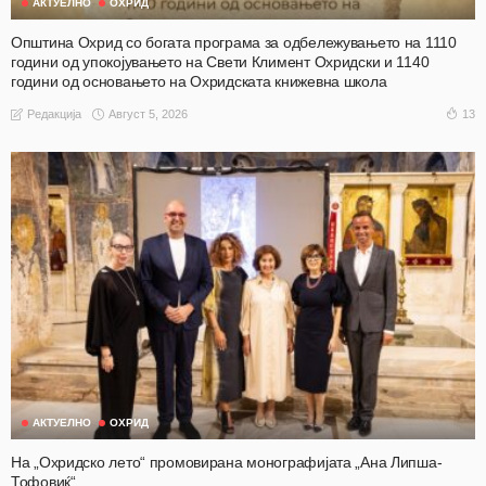
АКТУЕЛНО
ОХРИД
Општина Охрид со богата програма за одбележувањето на 1110
години од упокојувањето на Свети Климент Охридски и 1140
години од основањето на Охридската книжевна школа
Август 5, 2026
13
Редакција
АКТУЕЛНО
ОХРИД
На „Охридско лето“ промовирана монографијата „Ана Липша-
Тофовиќ“