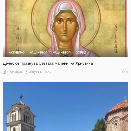
АКТУЕЛНО
НАШ ИЗБОР
НАШ ИЗБОР
ОХРИД
Денес се празнува Светата маченичка Христина
Август 6, 2026
9
Редакција