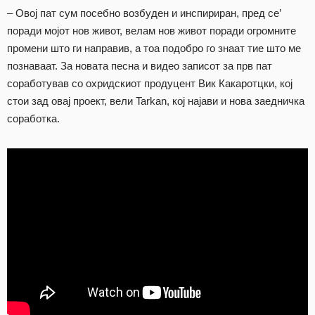
– Овој пат сум посебно возбуден и инспириран, пред се’
поради мојот нов живот, велам нов живот поради огромните
промени што ги направив, а тоа подобро го знаат тие што ме
познаваат. За новата песна и видео записот за прв пат
соработував со охридскиот продуцент Вик Какаротцки, кој
стои зад овај проект, вели Tarkan, кој најави и нова заедничка
соработка.