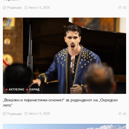
Август 5, 2026
15
Редакција
АКТУЕЛНО
ОХРИД
„Вокален и пијанистички огномет“ за роденденот на „Охридско
лето“
Август 5, 2026
16
Редакција