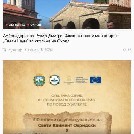
АКТУЕЛНО
ОХРИД
Амбасадорот на Русија Дмитриј Зиков го посети манастирот
„Свети Наум“ во околина на Охрид.
Август 5, 2026
12
Редакција