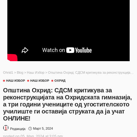
Ohrid1
>
Blog
>
Наш Избор
>
Општина Охрид: СДСМ критикува за реконструкцијата на Охридската гимназија, а три години учениците од угостителското училиште ги оставија струката да ја учат ОНЛИНЕ!
НАШ ИЗБОР
НАШ ИЗБОР
ОХРИД
Општина Охрид: СДСМ критикува за
реконструкцијата на Охридската гимназија,
а три години учениците од угостителското
училиште ги оставија струката да ја учат
ОНЛИНЕ!
Март 5, 2024
Редакција
posted on
05. Мар, 2024 at 3:05 pm