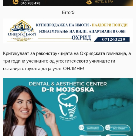
Error9
Критикуваат за реконструкцијата на Охридската гимназија, а
три години учениците од угостителското училиште ги
оставија струката да ја учат ОНЛИНЕ!