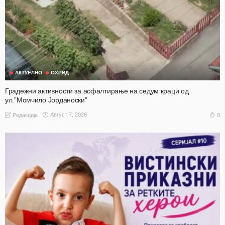
АКТУЕЛНО
ОХРИД
Градежни активности за асфалтирање на седум краци од
ул.”Момчило Јорданоски”
Август 7, 2026
8
Редакција