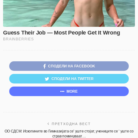
СПОДЕЛИ НА FACEBOOK
СПОДЕЛИ НА TWITTER
MORE
ПРЕТХОДНА ВЕСТ
ОО СДСМ: Ископините во Гимназијата се’ уште стојат, учениците се ‘ уште со
страв поминуваат…