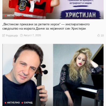
АКТУЕЛНО
ОХРИД
„Вистински приказни за ретките херои“ — инспиративното
сведоштво на мајката Данче за нејзиниот син Христијан
Август 7, 2026
10
Редакција
АКТУЕЛНО
ОХРИД