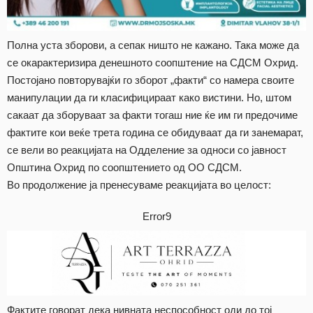
Полна уста зборови, а сепак ништо не кажано. Така може да
се окарактеризира денешното соопштение на СДСМ Охрид.
Постојано повторувајќи го зборот „факти“ со намера своите
манипулации да ги класифицираат како вистини. Но, штом
сакаат да зборуваат за факти тогаш ние ќе им ги предочиме
фактите кои веќе трета година се обидуваат да ги занемарат,
се вели во реакцијата на Одделение за односи со јавност
Општина Охрид по соопштението од ОО СДСМ.
Во продолжение ја пренесуваме реакцијата во целост:
Error9
Фактите говорат дека нивната неспособност оди до тој