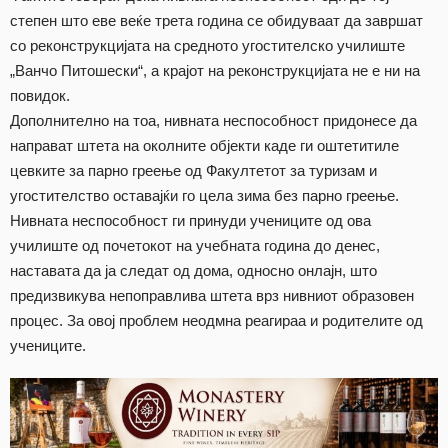
степен што еве веќе трета година се обидуваат да завршат
со реконструкцијата на средното угостителско училиште
„Ванчо Питошески“, а крајот на реконструкцијата не е ни на
повидок.
Дополнително на тоа, нивната неспособност придонесе да
направат штета на околните објекти каде ги оштетитиле
цевките за парно греење од Факултетот за туризам и
угостителство оставајќи го цела зима без парно греење.
Нивната неспособност ги принуди учениците од ова
училиште од почетокот на учебната година до денес,
наставата да ја следат од дома, односно онлајн, што
предизвикува непоправлива штета врз нивниот образовен
процес. За овој проблем неодмна реагираа и родителите од
учениците.