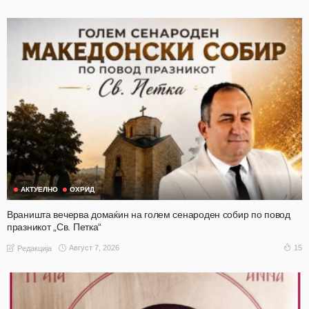
АКТУЕЛНО
ОХРИД
Враништа вечерва домаќин на голем сенароден собир по повод
празникот „Св. Петка“
Август 7, 2026
15
Редакција