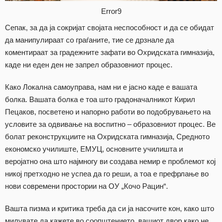
Error9
Сепак, за да ја сокријат својата неспособност и да се обидат
да манипулираат со граѓаните, тие се дрзнале да
коментираат за градежните зафати во Охридската гимназија,
каде ни еден ден не запрел образовниот процес.
Како Локална самоуправа, нам ни е јасно каде е вашата
болка. Вашата болка е тоа што градоначалникот Кирил
Пецаков, посветено и напорно работи во подобрувањето на
условите за одвивање на воспитно – образовниот процес. Ве
болат реконструкциите на Охридската гимназија, Средното
економско училиште, ЕМУЦ, основните училишта и
веројатно она што најмногу ви создава немир е проблемот кој
никој претходно не успеа да го реши, а тоа е префрлање во
нови современи простории на ОУ „Кочо Рацин“.
Вашта пизма и критика треба да си ја насочите кон, како што
милувате да кажете во соопштението, вашиот двор како не