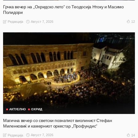
Грчка вечер на „Охридско лето“ со Теодосија Нтоку и Масимо
Полидори
Август 7, 2026
12
Редакција
АКТУЕЛНО
ОХРИД
Магична вечер со светски познатиот виолинист Стефан
Миленковиќ и камерниот оркестар „Профундис“
Август 7, 2026
14
Редакција