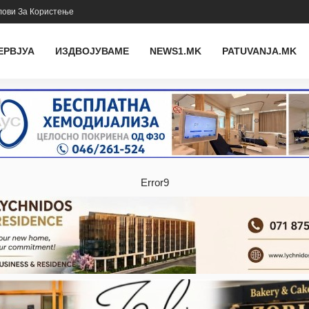
лови За Користење
ЕРВЈУА
ИЗДВОЈУВАМЕ
NEWS1.MK
PATUVANJA.MK
Error9