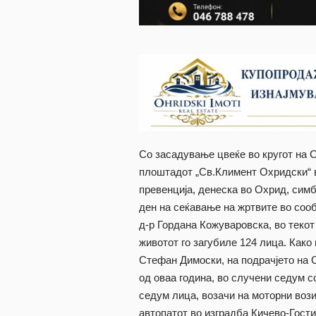
Со засадување цвеќе во кругот на
плоштадот „Св.Климент Охридски“ 
превенција, денеска во Охрид, сим
ден на сеќавање на жртвите во соо
д-р Гордана Кожуваровска, во текот 
животот го загубиле 124 лица. Како
Стефан Димоски, на подрачјето на 
од оваа година, во случени седум с
седум лица, возачи на моторни вози
автопатот во изградба Кичево-Гости