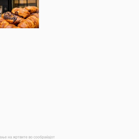
ање на жртвите во сообраќајот