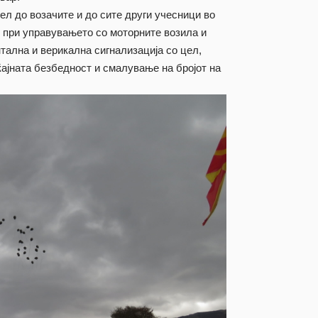
ел до возачите и до сите други учесници во
т при управувањето со моторните возила и
тална и верикална сигнализација со цел,
ајната безбедност и смалување на бројот на