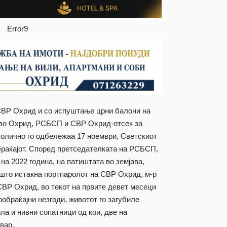
Error9
 СВР Охрид и со испуштање црни балони на
во Охрид, РСБСП и СВР Охрид-отсек за
болично го одбележаа 17 ноември, Светскиот
браќајот. Според претседателката на РСБСП,
на 2022 година, на патиштата во земјава,
 што истакна портпаролот на СВР Охрид, м-р
СВР Охрид, во текот на првите девет месеци
ообраќајни незгоди, животот го загубиле
ла и нивни сопатници од кои, две на
вар.