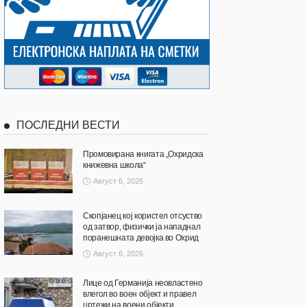
ПОСЛЕДНИ ВЕСТИ
Промовирана книгата „Охридска
книжевна школа“
Август 6, 2026
Скопјанец кој користел отсуство
од затвор, физички ја нападнал
поранешната девојка во Охрид
Август 6, 2026
Лице од Германија неовластено
влегол во воен објект и правел
цртежи на воени објекти