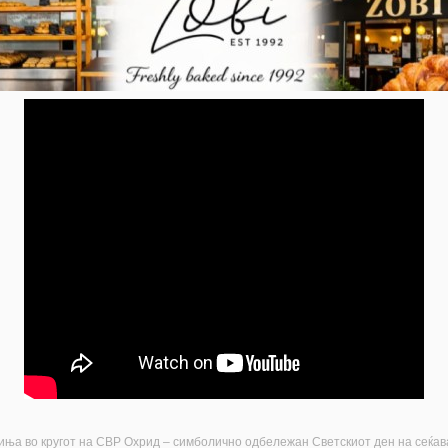
иња во кругот на СВР Охрид – симболично одбележан Светскиот ден на сеќав