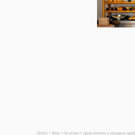
Ohrid1
>
Blog
>
Актуелно
>
Црни балони и засадени цвеќ