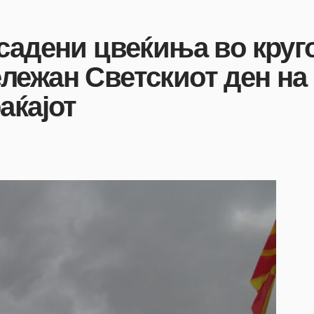
садени цвеќиња во круг
лежан Светскиот ден на
аќајот