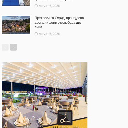
Август 6, 2026
Претреси во Охрид, пронајдена
дрога, лишени од слобода две
лица
Август 6, 2026