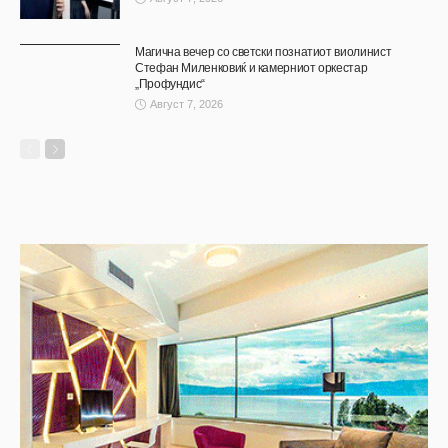
Магична вечер со светски познатиот виолинист
Стефан Миленковиќ и камерниот оркестар
„Профундис“
Август 7, 2026