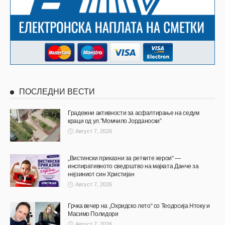
ПОСЛЕДНИ ВЕСТИ
Градежни активности за асфалтирање на седум
краци од ул.”Момчило Јорданоски”
Август 7, 2026
„Вистински приказни за ретките херои“ —
инспиративното сведоштво на мајката Данче за
нејзиниот син Христијан
Август 7, 2026
Грчка вечер на „Охридско лето“ со Теодосија Нтоку и
Масимо Полидори
Август 7, 2026