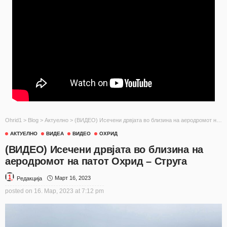
Ohrid1
>
Blog
>
Актуелно
>
(ВИДЕО) Исечени дрвјата во близина на аеродромот на патот Охрид – Струга
АКТУЕЛНО
ВИДЕА
ВИДЕО
ОХРИД
(ВИДЕО) Исечени дрвјата во близина на
аеродромот на патот Охрид – Струга
Март 16, 2023
Редакција
posted on
16. Мар, 2023 at 7:12 pm