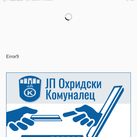
Error9