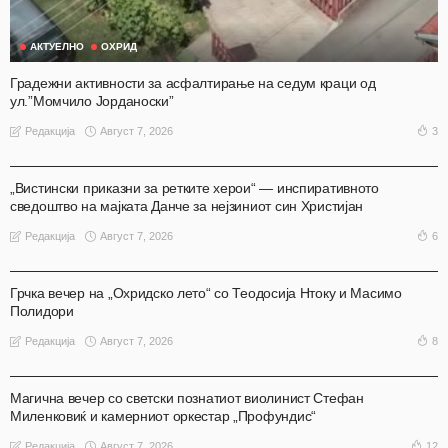
АКТУЕЛНО
ОХРИД
Градежни активности за асфалтирање на седум краци од
ул.”Момчило Јорданоски”
Август 7, 2026
3
Редакција
АКТУЕЛНО
ОХРИД
„Вистински приказни за ретките херои“ — инспиративното
сведоштво на мајката Данче за нејзиниот син Христијан
Август 7, 2026
6
Редакција
АКТУЕЛНО
ОХРИД
Грчка вечер на „Охридско лето“ со Теодосија Нтоку и Масимо
Полидори
Август 7, 2026
8
Редакција
АКТУЕЛНО
ОХРИД
Магична вечер со светски познатиот виолинист Стефан
Миленковиќ и камерниот оркестар „Профундис“
Август 7, 2026
12
Редакција