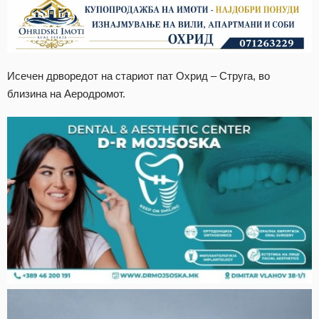
Исечен дрворедот на стариот пат Охрид – Струга, во
близина на Аеродромот.