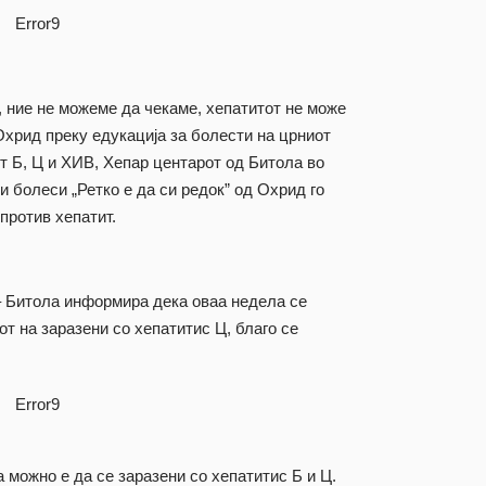
Error9
, ние не можеме да чекаме, хепатитот не може
Охрид преку едукација за болести на црниот
т Б, Ц и ХИВ, Хепар центарот од Битола во
и болеси „Ретко е да си редок” од Охрид го
против хепатит.
 Битола информира дека оваа недела се
от на заразени со хепатитис Ц, благо се
Error9
а можно е да се заразени со хепатитис Б и Ц.