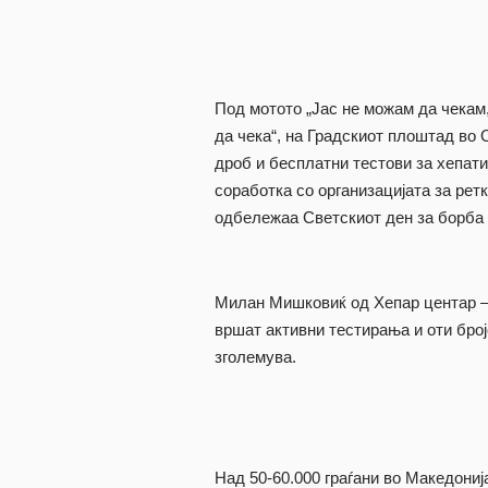
Под мотото „Јас не можам да чекам
да чека“, на Градскиот плоштад во 
дроб и бесплатни тестови за хепати
соработка со организацијата за ретк
одбележаа Светскиот ден за борба 
Милан Мишковиќ од Хепар центар –
вршат активни тестирања и оти број
зголемува.
Над 50-60.000 граѓани во Македониј