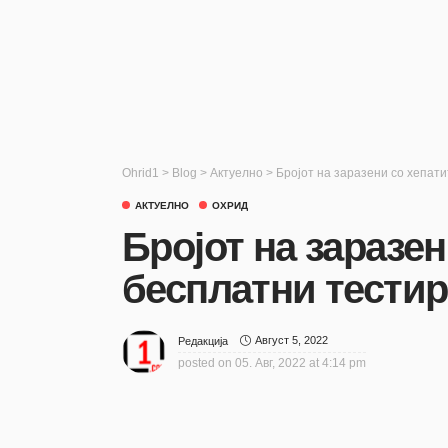
Ohrid1
>
Blog
>
Актуелно
>
Бројот на заразени со хепати
АКТУЕЛНО
ОХРИД
Бројот на заразен
бесплатни тестир
Август 5, 2022
Редакција
posted on
05. Авг, 2022 at 4:14 pm