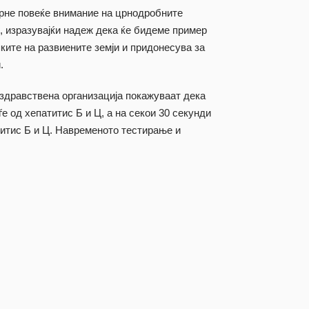
брне повеќе внимание на црнодробните
, изразувајќи надеж дека ќе бидеме пример
пките на развиените земји и придонесува за
.
 здравствена организација покажуваат дека
е од хепатитис Б и Ц, а на секои 30 секунди
титис Б и Ц. Навременото тестирање и