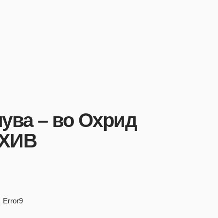
мува – во Охрид
 ХИВ
Error9