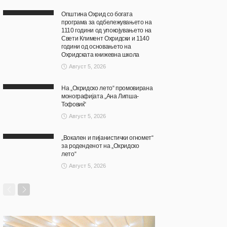
Општина Охрид со богата
програма за одбележувањето на
1110 години од упокојувањето на
Свети Климент Охридски и 1140
години од основањето на
Охридската книжевна школа
Август 5, 2026
На „Охридско лето“ промовирана
монографијата „Ана Липша-
Тофовиќ“
Август 5, 2026
„Вокален и пијанистички огномет“
за роденденот на „Охридско
лето“
Август 5, 2026