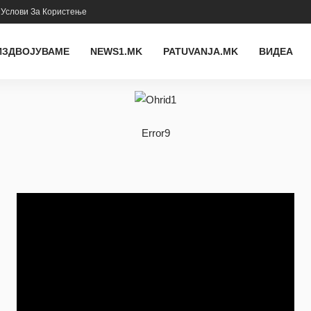
Услови За Користење
ИЗДВОЈУВАМЕ
NEWS1.MK
PATUVANJA.MK
ВИДЕА
Error9