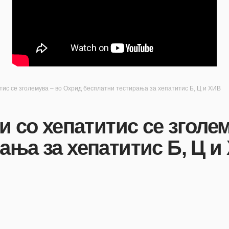
тис се зголемува – во Охрид бесплатни тестирања за хепатитис Б, Ц и ХИВ
и со хепатитис се зголе
ања за хепатитис Б, Ц и