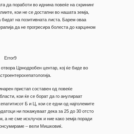
та да поработи во иднина повеќе на скрининг
пиите, кои не се достапни во нашата земја,
а бидат на позитивната листа. Барем оваа
ерапија да не прогресира болеста до карцином
Error9
 отвора Црнодробен центар, кој ќе биде во
астроентерохепатологија.
нарен пристап составен од повеќе
ласти, кои ќе се борат да го анулираат
епатитисот Б и Ц, кои се едни од најголемите
датоци ни покажуваат дека за 25 до 30 отсто
, а не сме исклучок и ние како земја поради
 консумираме – вели Мишковиќ.