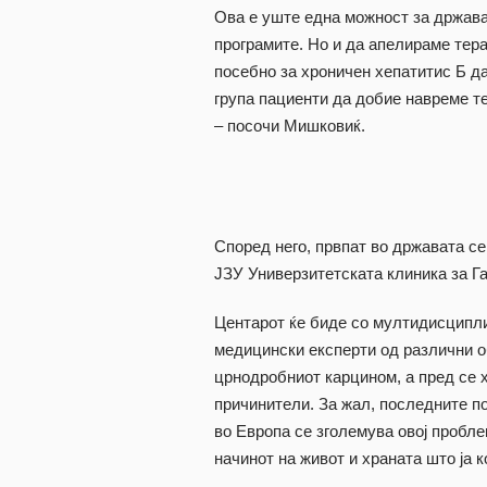
Ова е уште една можност за држава
програмите. Но и да апелираме тера
посебно за хроничен хепатитис Б д
група пациенти да добие навреме т
– посочи Мишковиќ.
Според него, првпат во државата се
ЈЗУ Универзитетската клиника за Г
Центарот ќе биде со мултидисципли
медицински експерти од различни об
црнодробниот карцином, а пред се х
причинители. За жал, последните по
во Европа се зголемува овој проблем
начинот на живот и храната што ја