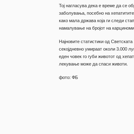
Тој нагласува дека е време да се о
заболувања, посебно на хепатитите
како мала држава која ги следи ста
намалување на бројот на карциноми
Најновите статистики од Светската
секојдневно умираат околи 3.000 луѓ
еден човек го губи животот од хепа
лекување може да спаси животи.
фото: ФБ