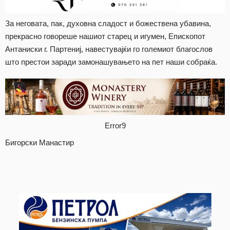
За неговата, пак, духовна сладост и божествена убавина,
прекрасно говореше нашиот старец и игумен, Епископот
Антаниски г. Партениј, навестувајќи го големиот благослов
што престои заради замонашувањето на пет наши собраќа.
Error9
Бигорски Манастир