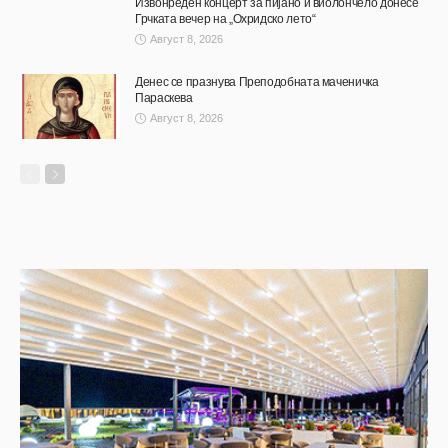
Извонреден концерт за пијано и виолончело донесе
Грчката вечер на „Охридско лето“
Август 8, 2026
Денес се празнува Преподобната маченичка
Параскева
Август 8, 2026