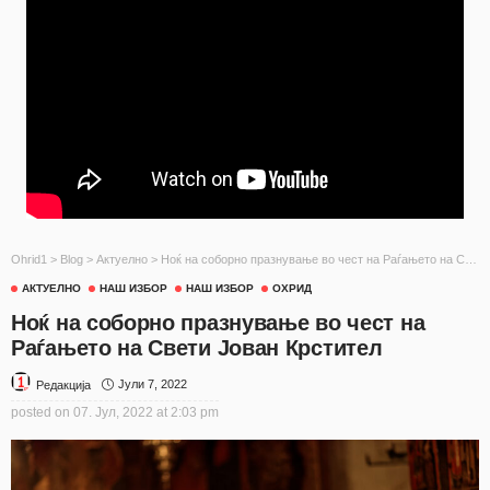
Ohrid1
>
Blog
>
Актуелно
>
Ноќ на соборно празнување во чест на Раѓањето на Свети Јован Крстител
АКТУЕЛНО
НАШ ИЗБОР
НАШ ИЗБОР
ОХРИД
Ноќ на соборно празнување во чест на
Раѓањето на Свети Јован Крстител
Јули 7, 2022
Редакција
posted on
07. Јул, 2022 at 2:03 pm