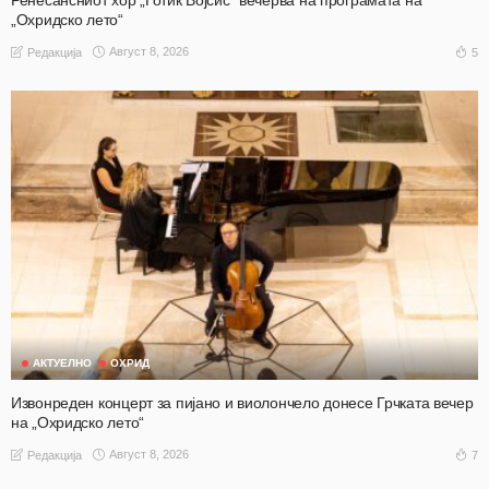
„Охридско лето“
Август 8, 2026
5
Редакција
АКТУЕЛНО
ОХРИД
Извонреден концерт за пијано и виолончело донесе Грчката вечер
на „Охридско лето“
Август 8, 2026
7
Редакција
АКТУЕЛНО
НАШ ИЗБОР
НАШ ИЗБОР
ОХРИД