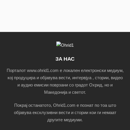
ЗА НАС
Порталот www.ohrid1.com е локален електронски медиум,
кој продуцира и објавува вести, интервјуа , стории, видео
и аудио емисии поврзани со градот Охрид, но и
Македонија и светот.
Покрај останатото, Ohrid1.com е познат по тоа што
објавува ексклузивни вести и стории кои ги немаат
другите медиуми.