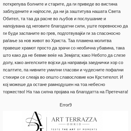
поткрепува болните и старите, да ги приведе во вистина
заблудените и најпосле, да ни ја заштитува нашата Света
Обител, та таа да расне во љубов и послушание и
напојувана од неговите благодатни сили, уште поревносно да
ги буди заспаните во грев, подготвувајќи ги за спасоносно
раѓање за нов живот во Христа. Таа пламена молитва
правеше храмот просто да зрачи со необична убавина, така
што како да не бевме веќе на Земјата; како Небото да слезе
долу, како ангелските војски да направија заеднички хор со
псалтите, па нивните умилни гласови и чудесните пофални
стихири се слеаја во општо славословие кон Крстителот. И
кој можеше да остане рамнодушен на тоа небесно
торжество! На таа силна пројава на благодатта на Претечата!
Error9