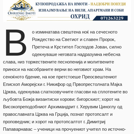
В
о изминатава свештена ноќ на сечесното
Рождество на Светиот и славен Пророк,
Претеча и Крстител Господов Јован, силно
одекнуваше неговата надразумна небесна
слава, низ торжествените песнопенија и молитвените
приноси на насобраните верни во неговиот храм. На
сеноќното бдение, на кое претстоеше Преосвештениот
Епископ Аморејски г. Никифор од Првопрестолната Мајка
Црква, одекнуваа слаткозвучните гласови на сплотените во
љубовта Божја византиски хорови: бигорскиот; хорот на
Високопреподобниот Архимандрит г. Херувим Циноглу од
православната Црква на Грција, познат протопсалт и
проповедник; и хорот на протопсалтот г. Димитриј
Папаварнавас – ученици на прочуениот учител по источно-