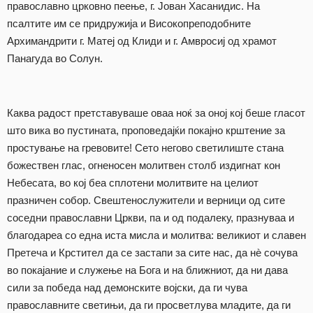
православно црковно пеење, г. Јован Хасанидис. На
псалтите им се придружија и Високопреподобните
Архимандрити г. Матеј од Клиди и г. Амвросиј од храмот
Панагуда во Солун.
Каква радост претставуваше оваа ноќ за оној кој беше гласот
што вика во пустината, проповедајќи покајно крштение за
простување на гревовите! Сето негово светилиште стана
божествен глас, огненосен молитвен столб издигнат кон
Небесата, во кој беа сплотени молитвите на целиот
празничен собор. Свештенослужители и верници од сите
соседни православни Цркви, па и од подалеку, празнуваа и
благодареа со една иста мисла и молитва: великиот и славен
Претеча и Крстител да се застапи за сите нас, да нè сочува
во покајание и служење на Бога и на ближниот, да ни дава
сили за победа над демонските војски, да ги чува
православните светињи, да ги просветлува младите, да ги