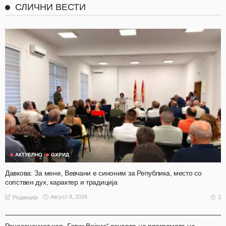
СЛИЧНИ ВЕСТИ
АКТУЕЛНО
ОХРИД
Давкова: За мене, Вевчани е синоним за Република, место со
сопствен дух, карактер и традиција
Август 8, 2026
3
Редакција
АКТУЕЛНО
ОХРИД
Ренесансниот хор „Готик Војсис“ вечерва на програмата на