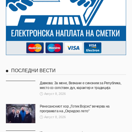
ПОСЛЕДНИ ВЕСТИ
Давкова: За мене, Вевчани е синоним за Република,
место со сопствен дух, карактер и традиција
Август 8, 2026
Ренесансниот хор „Готик Војсис“ вечерва на
програмата на „Охридско лето“
Август 8, 2026