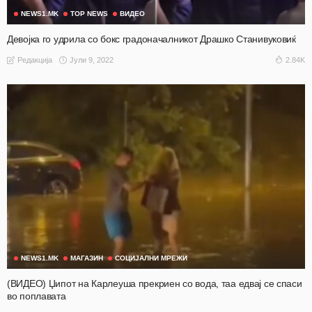
NEWS1.MK
TOP NEWS
ВИДЕО
Девојка го удрила со бокс градоначалникот Драшко Станивуковиќ
Јули 9, 2022
2.84K
Редакција
NEWS1.MK
МАГАЗИН
СОЦИЈАЛНИ МРЕЖИ
(ВИДЕО) Џипот на Карлеуша прекриен со вода, таа едвај се спаси
во поплавата