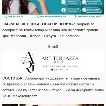
ЗАБРАНА ЗА ТЕШКИ ТОВАРНИ ВОЗИЛА:
Забрана за
сообраќај за тешки товарни возила има на патните правци
крак
Маврово – Дебар
и
Струга – г.п. Ќафасан
.
Error9
СОСТОЈБА:
Сообраќајот на државните патишта се одвивa
по претежно влажни коловози,а на повисоките места со
остатоци од кашест снег по интервенција од дежурните екипи
на ЈП Македонијапат.