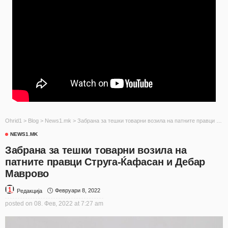
Ohrid1
>
Blog
>
News1.mk
>
Забрана за тешки товарни возила на патните правци Струга-Ќафасан и Дебар Маврово
NEWS1.MK
Забрана за тешки товарни возила на
патните правци Струга-Ќафасан и Дебар
Маврово
Февруари 8, 2022
Редакција
posted on
08. Фев, 2022 at 7:27 am