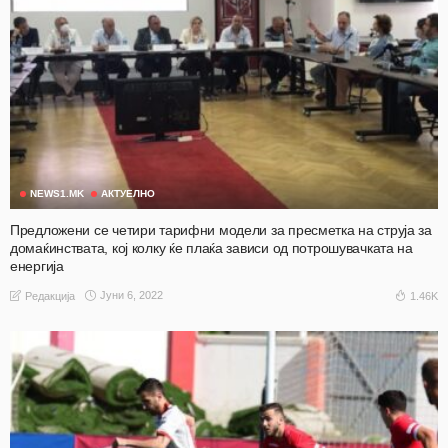
NEWS1.MK
АКТУЕЛНО
Предложени се четири тарифни модели за пресметка на струја за
домаќинствата, кој колку ќе плаќа зависи од потрошувачката на
енергија
Јуни 6, 2022
1.46K
Редакција