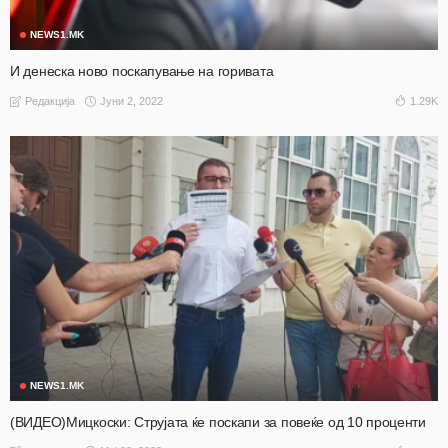
NEWS1.MK
И денеска ново поскапување на горивата
Јуни 2, 2022
1.29K
Редакција
NEWS1.MK
(ВИДЕО)Мицкоски: Струјата ќе поскапи за повеќе од 10 проценти