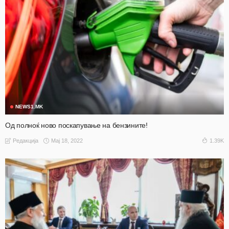
NEWS1.MK
Од полноќ ново поскапување на бензините!
Мај 18, 2022
1.39K
Редакција