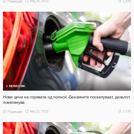
Мај 28, 2022
1.27K
Редакција
NEWS1.MK
Нови цени на горивата од полноќ -Бензините поскапуваат, дизалот
поевтинува
Мај 23, 2022
1.17K
Редакција