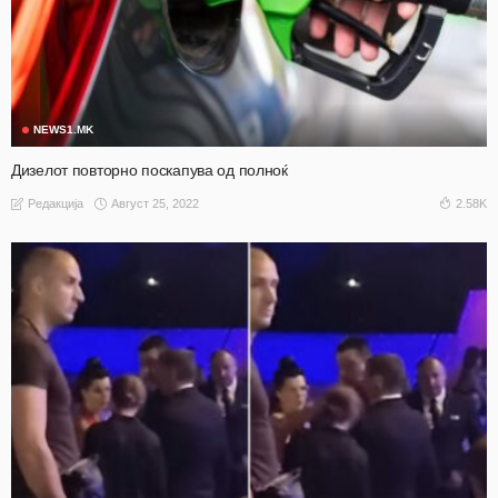
NEWS1.MK
Дизелот повторно поскапува од полноќ
Август 25, 2022
2.58K
Редакција