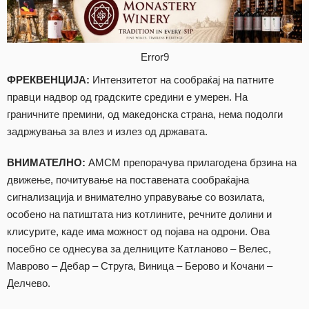
Error9
ФРЕКВЕНЦИЈА:
Интензитетот на сообраќај на патните
правци надвор од градските средини е умерен. На
граничните премини, од македонска страна, нема подолги
задржувања за влез и излез од државата.
ВНИМАТЕЛНО:
АМСМ препорачува прилагодена брзина на
движење, почитување на поставената сообраќајна
сигнализација и внимателно управување со возилата,
особено на патиштата низ котлините, речните долини и
клисурите, каде има можност од појава на одрони. Ова
посебно се однесува за делниците Катланово – Велес,
Маврово – Дебар – Струга, Виница – Берово и Кочани –
Делчево.