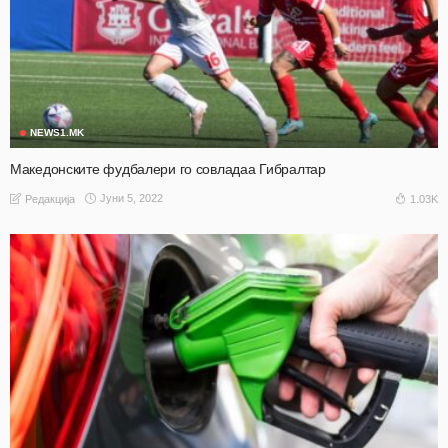
NEWS1.MK
Македонските фудбалери го совладаа Гибралтар
Јуни 5, 2022
1.03K
Редакција