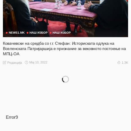
NEWS1.MK
НАШ ИЗБОР
НАШ ИЗБОР
Ковачевски на средба со г.г. Стефан: Историската одлука на
Вселенската Патријаршија е признание за вековното постоење на
МПЦ-ОА
Мај 10, 2022
1.3K
Редакција
Error9