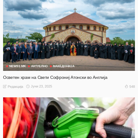
NEWS1.MK
АКТУЕЛНО
МАКЕДОНИЈА
Осветен храм на Свети Софрониј Атонски во Англија
Јуни 23, 2025
548
Редакција