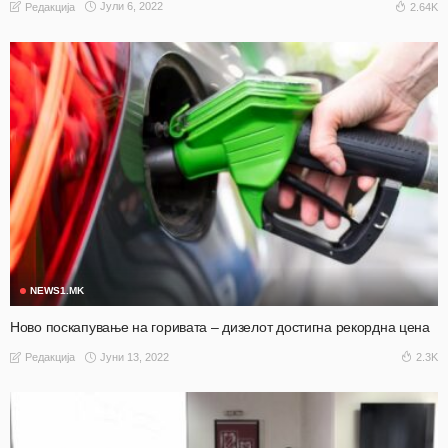
Јули 6, 2022
2.64K
Редакција
NEWS1.MK
Ново поскапување на горивата – дизелот достигна рекордна цена
Јуни 13, 2022
2.3K
Редакција