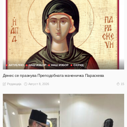
АКТУЕЛНО
НАШ ИЗБОР
НАШ ИЗБОР
ОХРИД
Денес се празнува Преподобната маченичка Параскева
Август 8, 2026
15
Редакција