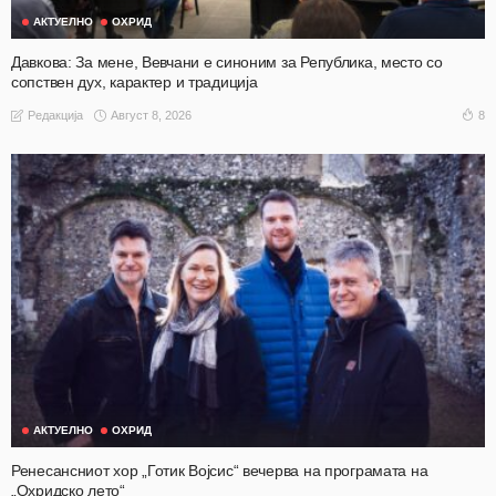
АКТУЕЛНО
ОХРИД
Давкова: За мене, Вевчани е синоним за Република, место со
сопствен дух, карактер и традиција
Август 8, 2026
8
Редакција
АКТУЕЛНО
ОХРИД
Ренесансниот хор „Готик Војсис“ вечерва на програмата на
„Охридско лето“