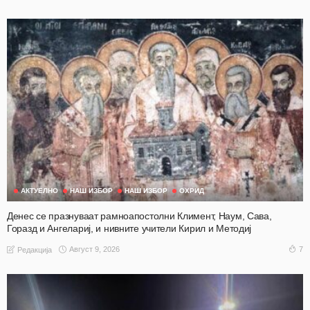
АКТУЕЛНО
НАШ ИЗБОР
НАШ ИЗБОР
ОХРИД
Денес се празнуваат рамноапостолни Климент, Наум, Сава,
Горазд и Ангелариј, и нивните учители Кирил и Методиј
Август 9, 2026
7
Редакција