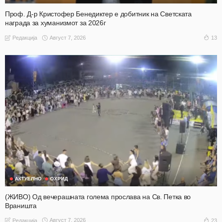
Проф. Д-р Кристофер Бенедиктер е добитник на Светската
награда за хуманизмот за 2026г
Август 7, 2026
13
Редакција
АКТУЕЛНО
ОХРИД
(ЖИВО) Од вечерашната голема прослава на Св. Петка во
Враништа
Август 7, 2026
23
Редакција