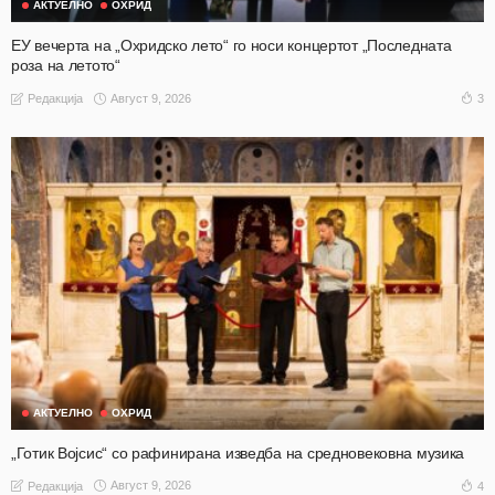
АКТУЕЛНО
ОХРИД
ЕУ вечерта на „Охридско лето“ го носи концертот „Последната
роза на летото“
Август 9, 2026
3
Редакција
АКТУЕЛНО
ОХРИД
„Готик Војсис“ со рафинирана изведба на средновековна музика
Август 9, 2026
4
Редакција