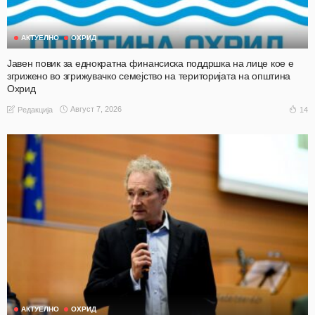
АКТУЕЛНО
ОХРИД
Јавен повик за еднократна финансиска поддршка на лице кое е
згрижено во згрижувачко семејство на територијата на општина
Охрид
Август 7, 2026
14
Редакција
АКТУЕЛНО
ОХРИД