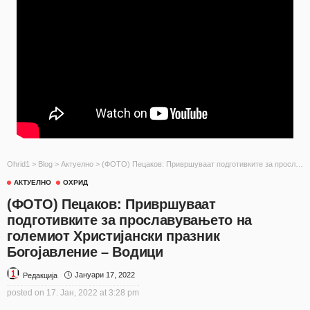
Ohrid1
>
Blog
>
Актуелно
>
(ФОТО) Пецаков: Привршуваат подготивките за прославувањето на големиот Христијански празник Богојавление – Водици
АКТУЕЛНО
ОХРИД
(ФОТО) Пецаков: Привршуваат
подготивките за прославувањето на
големиот Христијански празник
Богојавление – Водици
Јануари 17, 2022
Редакција
posted on
17. Јан, 2022 at 3:28 pm