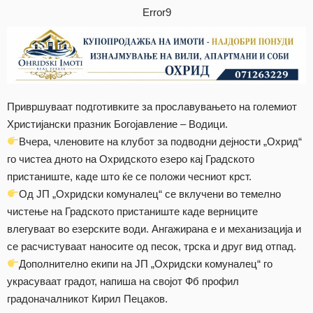
Error9
Привршуваат подготивките за прославувањето на големиот
Христијански празник Богојавление – Водици.
Вчера, членовите на клубот за подводни дејности „Охрид“
го чистеа дното на Охридското езеро кај Градското
пристаниште, каде што ќе се положи чесниот крст.
Од ЈП „Охридски комуналец“ се вклучени во темелно
чистење на Градското пристаниште каде верниците
влегуваат во езерските води. Ангажирана е и механизација и
се расчистуваат наносите од песок, трска и друг вид отпад.
Дополнително екипи на ЈП „Охридски комуналец“ го
украсуваат градот, напиша на својот Фб профил
градоначалникот Кирил Пецаков.