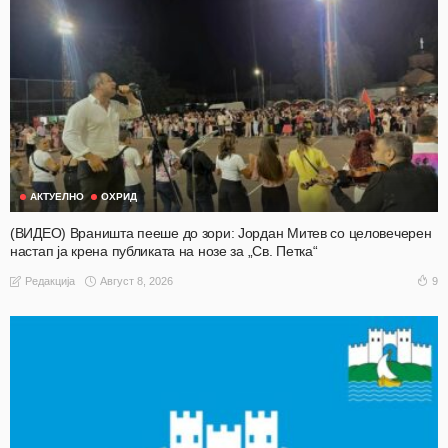
АКТУЕЛНО
ОХРИД
(ВИДЕО) Враништа пееше до зори: Јордан Митев со целовечерен
настап ја крена публиката на нозе за „Св. Петка“
Август 8, 2026
9
Редакција