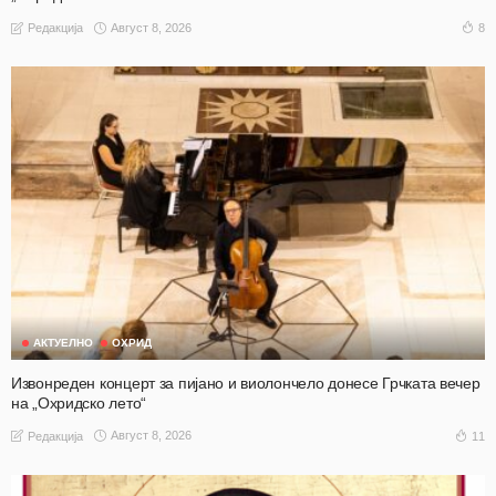
Август 8, 2026
8
Редакција
АКТУЕЛНО
ОХРИД
Извонреден концерт за пијано и виолончело донесе Грчката вечер
на „Охридско лето“
Август 8, 2026
11
Редакција