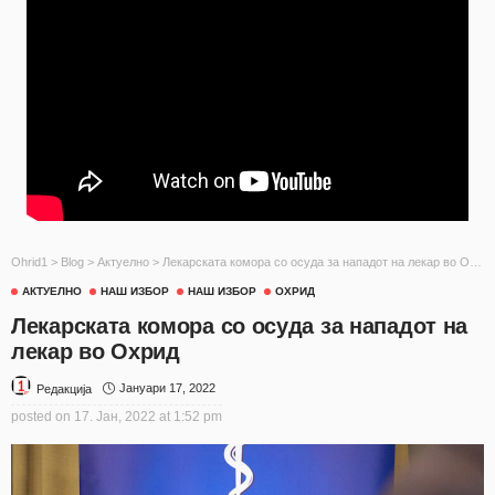
Ohrid1
>
Blog
>
Актуелно
>
Лекарската комора со осуда за нападот на лекар во Охрид
АКТУЕЛНО
НАШ ИЗБОР
НАШ ИЗБОР
ОХРИД
Лекарската комора со осуда за нападот на
лекар во Охрид
Јануари 17, 2022
Редакција
posted on
17. Јан, 2022 at 1:52 pm