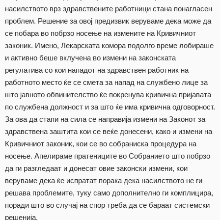
насилството врз здравствените работници стана понагласен
проблем. Решение за овој предизвик веруваме дека може да
се побара во побрзо носење на измените на Кривичниот
законик. Имено, Лекарската комора подолго време лобираше
и активно беше вклучена во измени на законската
регулатива со кои нападот на здравствен работник на
работното место ќе се смета за напад на службено лице за
што јавното обвинителство ќе покренува кривична пријавата
по службена должност и за што ќе има кривична одговорност.
За ова да стапи на сила се направија измени на Законот за
здравствена заштита кои се веќе донесени, како и измени на
Кривичниот законик, кои се во собраниска процедура на
носење. Апелираме пратениците во Собранието што побрзо
да ги разгледаат и донесат овие законски измени, кои
веруваме дека ќе испратат порака дека насилството не ги
решава проблемите, туку само дополнително ги комплицира,
поради што во случај на спор треба да се бараат системски
решенија.