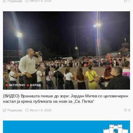
Август 9, 2026
7
Редакција
АКТУЕЛНО
ОХРИД
(ВИДЕО) Враништа пееше до зори: Јордан Митев со целовечерен
настап ја крена публиката на нозе за „Св. Петка“
Август 8, 2026
9
Редакција