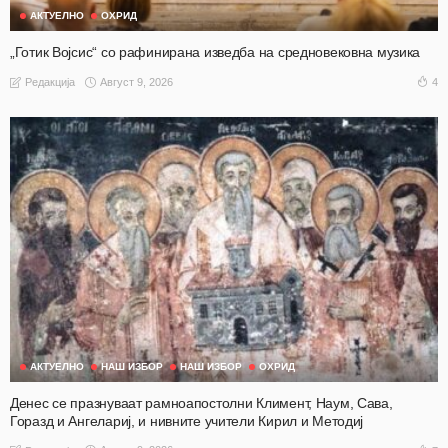
АКТУЕЛНО
ОХРИД
„Готик Војсис“ со рафинирана изведба на средновековна музика
Август 9, 2026
4
Редакција
АКТУЕЛНО
НАШ ИЗБОР
НАШ ИЗБОР
ОХРИД
Денес се празнуваат рамноапостолни Климент, Наум, Сава,
Горазд и Ангелариј, и нивните учители Кирил и Методиј