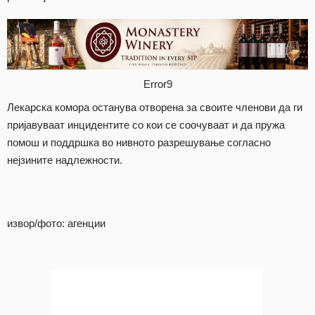
Error9
Лекарска комора останува отворена за своите членови да ги
пријавуваат инцидентите со кои се соочуваат и да пружа
помош и поддршка во нивното разрешување согласно
нејзините надлежности.
извор/фото: агенции