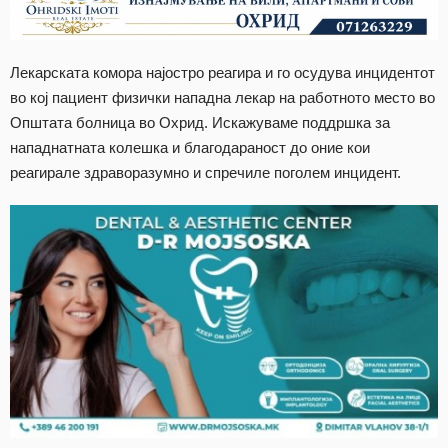
Лекарската комора најостро реагира и го осудува инцидентот
во кој пациент физички нападна лекар на работното место во
Општата болница во Охрид. Искажуваме поддршка за
нападнатната колешка и благодараност до оние кои
реагирале здраворазумно и спречиле поголем инцидент.