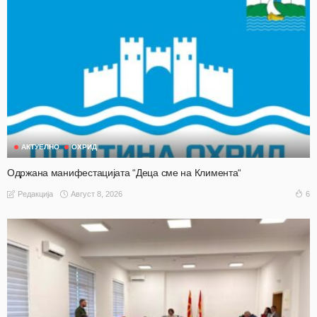
АКТУЕЛНО
ОХРИД
Одржана манифестацијата “Деца сме на Климента“
Август 8, 2026
6
Редакција