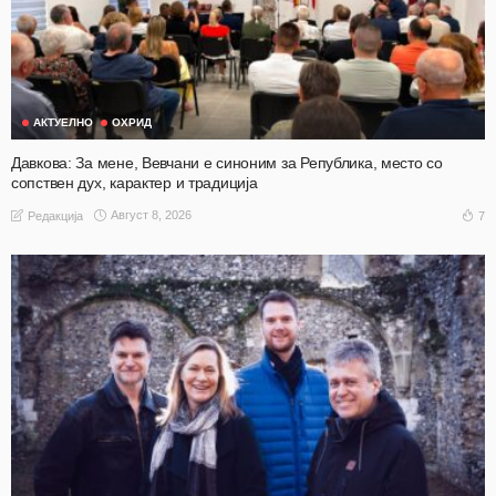
АКТУЕЛНО
ОХРИД
Давкова: За мене, Вевчани е синоним за Република, место со
сопствен дух, карактер и традиција
Август 8, 2026
7
Редакција