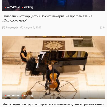
АКТУЕЛНО
ОХРИД
Ренесансниот хор „Готик Војсис“ вечерва на програмата на
„Охридско лето“
Август 8, 2026
8
Редакција
АКТУЕЛНО
ОХРИД
Извонреден концерт за пијано и виолончело донесе Грчката вечер