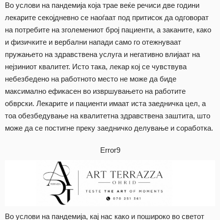
Во услови на пандемија која трае веќе речиси две години
лекарите секојдневно се наоѓаат под притисок да одговорат
на потребите на зголемениот број пациенти, а заканите, како
и физичките и вербални напади само го отежнуваат
пружањето на здравствена услуга и негативно влијаат на
нејзиниот квалитет. Исто така, лекар кој се чувствува
небезбедено на работното место не може да биде
максимално ефикасен во извршувањето на работите
обврски. Лекарите и пациенти имаат иста заедничка цел, а
тоа обезбедување на квалитетна здравствена заштита, што
може да се постигне преку заедничко делување и соработка.
Error9
Во услови на пандемија, кај нас како и пошироко во светот