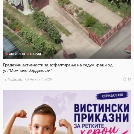
АКТУЕЛНО
ОХРИД
Градежни активности за асфалтирање на седум краци од
ул.”Момчило Јорданоски”
Август 7, 2026
13
Редакција