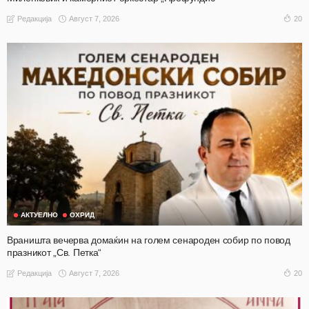
Август 7, 2026
20
Редакција
АКТУЕЛНО
ОХРИД
Враништа вечерва домаќин на голем сенароден собир по повод
празникот „Св. Петка“
Август 7, 2026
20
Редакција