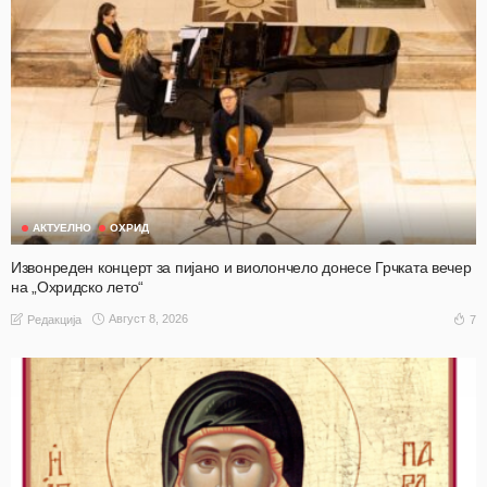
АКТУЕЛНО
ОХРИД
Извонреден концерт за пијано и виолончело донесе Грчката вечер
на „Охридско лето“
Август 8, 2026
7
Редакција