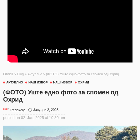
Ohrid1
>
Blog
>
Актуелно
>
(ФОТО) Уште едно фото за спомен од Охрид
АКТУЕЛНО
НАШ ИЗБОР
НАШ ИЗБОР
ОХРИД
(ФОТО) Уште едно фото за спомен од
Охрид
Јануари 2, 2025
Redakcija
posted on
02. Јан, 2025 at 10:30 am