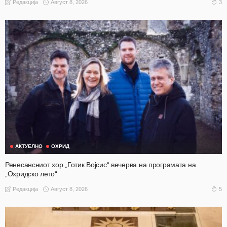
Август 8, 2026
3
Редакција
АКТУЕЛНО
ОХРИД
Ренесансниот хор „Готик Војсис“ вечерва на програмата на
„Охридско лето“
Август 8, 2026
5
Редакција