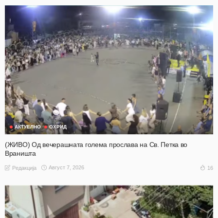
АКТУЕЛНО
ОХРИД
(ЖИВО) Од вечерашната голема прослава на Св. Петка во
Враништа
Август 7, 2026
16
Редакција