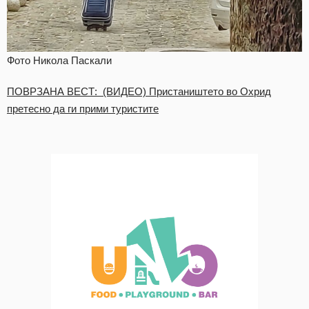
Фото Никола Паскали
ПОВРЗАНА ВЕСТ: (ВИДЕО) Пристаништето во Охрид
претесно да ги прими туристите