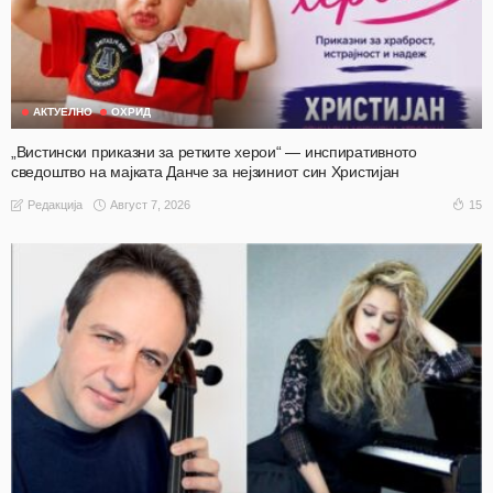
АКТУЕЛНО
ОХРИД
„Вистински приказни за ретките херои“ — инспиративното
сведоштво на мајката Данче за нејзиниот син Христијан
Август 7, 2026
15
Редакција