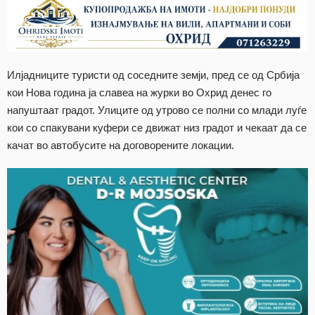
Илјадниците туристи од соседните земји, пред се од Србија
кои Нова година ја славеа на журки во Охрид денес го
напуштаат градот. Улиците од утрово се полни со млади луѓе
кои со спакувани куфери се движат низ градот и чекаат да се
качат во автобусите на договорените локации.