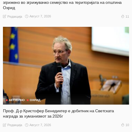
згрижено во згрижувачко семејство на територијата на општина
Охрид
Август 7, 2026
11
Редакција
АКТУЕЛНО
ОХРИД
Проф. Д-р Кристофер Бенедиктер е добитник на Светската
награда за хуманизмот за 2026г
Август 7, 2026
10
Редакција