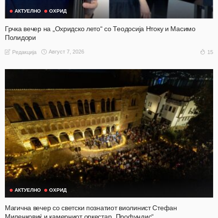
АКТУЕЛНО
ОХРИД
Грчка вечер на „Охридско лето“ со Теодосија Нтоку и Масимо
Полидори
Август 7, 2026
15
Редакција
АКТУЕЛНО
ОХРИД
Магична вечер со светски познатиот виолинист Стефан
Миленковиќ и камерниот оркестар „Профундис“