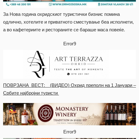
За Нова година охридскиот туристички бизнис помина
одлично, хотелите и приватното сместување беа исполнети,
а во кафетериите и рестораните се бараше маса повеќе.
Error9
ПОВРЗАНА ВЕСТ: (ВИДЕО) Охрид преполн на 1 Јануари –
Србите најбројни туристи
Error9