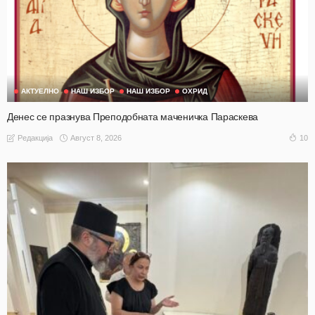
АКТУЕЛНО
НАШ ИЗБОР
НАШ ИЗБОР
ОХРИД
Денес се празнува Преподобната маченичка Параскева
Август 8, 2026
10
Редакција