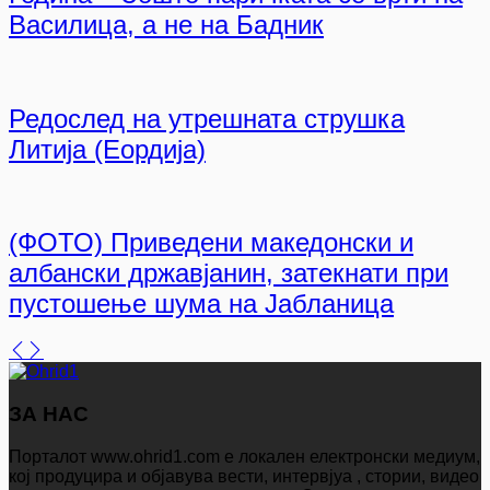
Василица, а не на Бадник
Редослед на утрешната струшка
Литија (Еордија)
(ФОТО) Приведени македонски и
албански државјанин, затекнати при
пустошење шума на Јабланица
ЗА НАС
Порталот www.ohrid1.com е локален електронски медиум,
кој продуцира и објавува вести, интервјуа , стории, видео