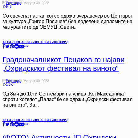
Редакција
Август 30, 2022
948
Со свечена настан кој се одржа вчеравечер во Центарот
за култура „Григор Прличев“ беа доделени дипломите на
матурантите од ОЕМУЦ „Свети...
АКТУЕЛНО
НАШ ИЗБОР
НАШ ИЗБОР
ОХРИД
Градоначалникот Пецаков го најави
„Охридскиот фестивал на виното“
Редакција
Август 30, 2022
1.3K
Од 8ми до 10ти Септември на улица „Кеј Македонија“
спроти хотелот „Палас“ ќе се одржи „Охридски фестивал
на виното“. За...
АКТУЕЛНО
НАШ ИЗБОР
НАШ ИЗБОР
ОХРИД
(ФОТО) Активности ЈП Охридски