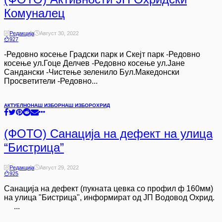
Комуналец
Редакција
Август 30, 2022
927
-Редовно косење Градски парк и Скејт парк -Редовно
косење ул.Гоце Делчев -Редовно косење ул.Јане
Сандански -Чистење зеленило Бул.Македонски
Просветители -Редовно...
АКТУЕЛНО
НАШ ИЗБОР
НАШ ИЗБОР
ОХРИД
(ФОТО) Санација на дефект на улица
“Бистрица”
Редакција
Август 29, 2022
925
Санација на дефект (пукната цевка со профил ф 160мм)
на улица "Бистрица", информират од ЈП Водовод Охрид.
...