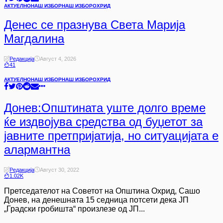
АКТУЕЛНО
НАШ ИЗБОР
НАШ ИЗБОР
ОХРИД
Денес се празнува Света Марија
Магдалина
Редакција
Август 4, 2026
41
АКТУЕЛНО
НАШ ИЗБОР
НАШ ИЗБОР
ОХРИД
Донев:Општината уште долго време
ќе издвојува средства од буџетот за
јавните претпријатија, но ситуацијата е
алармантна
Редакција
Август 30, 2022
1.02K
Претседателот на Советот на Општина Охрид, Сашо
Донев, на денешната 15 седница потсети дека ЈП
„Градски гробишта“ произлезе од ЈП...