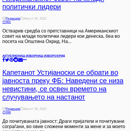
политички лидери
Редакција
Август 30, 2022
965
Остварив средба со претставници на Американскиот
совет на млади политички лидери кои денеска, беа во
посета на Општина Охрид. На...
АКТУЕЛНО
НАШ ИЗБОР
НАШ ИЗБОР
ОХРИД
Капетанот Устијаноски се обрати во
јавноста преку ФБ: Наведени се низа
невистини, се освен времето на
случувањето на настанот
Редакција
Август 30, 2022
998
До почитуваната јавност: Драги пријатели и почитувани
сограѓани, во овие сложени моменти за мене и за моето