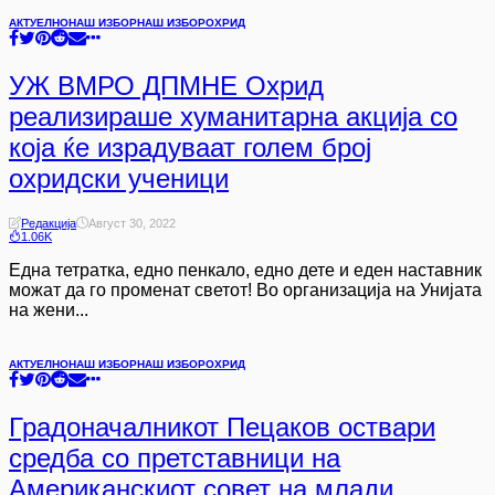
АКТУЕЛНО
НАШ ИЗБОР
НАШ ИЗБОР
ОХРИД
УЖ ВМРО ДПМНЕ Охрид
реализираше хуманитарна акција со
која ќе израдуваат голем број
охридски ученици
Редакција
Август 30, 2022
1.06K
Една тетратка, едно пенкало, едно дете и еден наставник
можат да го променат светот! Во организација на Унијата
на жени...
АКТУЕЛНО
НАШ ИЗБОР
НАШ ИЗБОР
ОХРИД
Градоначалникот Пецаков оствари
средба со претставници на
Американскиот совет на млади