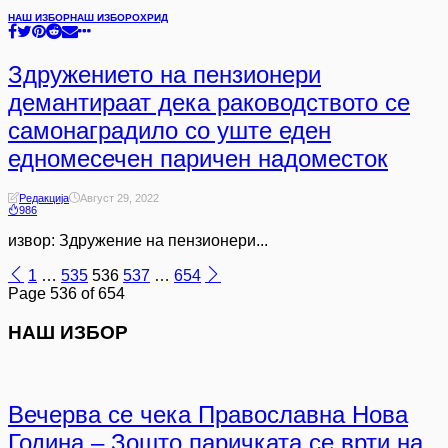
НАШ ИЗБОР
НАШ ИЗБОР
ОХРИД
Здружението на пензионери
демантираат дека раководството се
самонаградило со уште еден
едномесечен паричен надоместок
Редакција
Август 29, 2022
986
извор: Здружение на пензионери...
1
…
535
536
537
…
654
Page 536 of 654
НАШ ИЗБОР
Вечерва се чека Православна Нова
Година – Зошто паричката се врти на