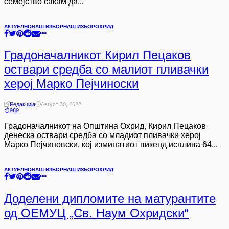
семејство сакам да...
АКТУЕЛНО
НАШ ИЗБОР
НАШ ИЗБОР
ОХРИД
Градоначалникот Кирил Пецаков
оствари средба со малиот пливачки
херој Марко Пејчиноски
Редакција
Август 30, 2022
989
Градоначалникот на Општина Охрид, Кирил Пецаков
денеска оствари средба со младиот пливачки херој
Марко Пејчиновски, кој изминатиот викенд исплива 64...
АКТУЕЛНО
НАШ ИЗБОР
НАШ ИЗБОР
ОХРИД
Доделени дипломите на матурантите
од ОЕМУЦ „Св. Наум Охридски“