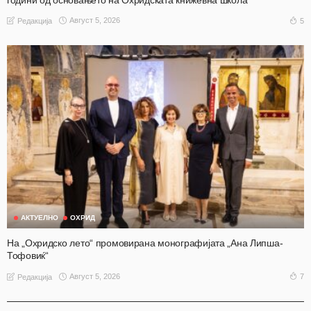
Август 5, 2026
5
Редакција
АКТУЕЛНО
ОХРИД
На „Охридско лето“ промовирана монографијата „Ана Липша-
Тофовиќ“
Август 5, 2026
7
Редакција
АКТУЕЛНО
ОХРИД