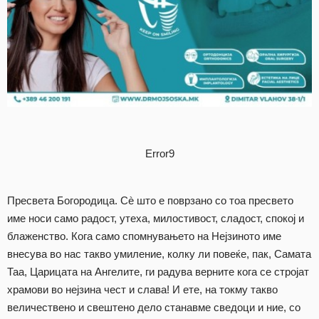
Error9
Пресвета Богородица. Сè што е поврзано со тоа пресвето
име носи само радост, утеха, милостивост, сладост, спокој и
блаженство. Кога само спомнувањето на Нејзиното име
внесува во нас такво умиление, колку ли повеќе, пак, Самата
Таа, Царицата на Ангелите, ги радува верните кога се стројат
храмови во нејзина чест и слава! И ете, на токму такво
величествено и свештено дело станавме сведоци и ние, со