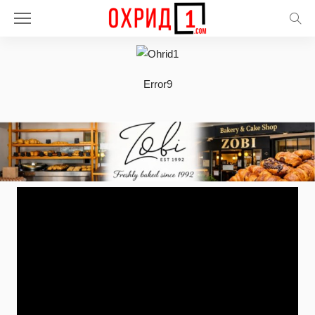
Error9