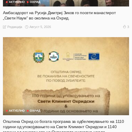
АКТУЕЛНО
ОХРИД
Амбасадорот на Русија Дмитриј Зиков го посети манастирот
„Свети Наум“ во околина на Охрид.
Август 5, 2026
3
Редакција
АКТУЕЛНО
ОХРИД
Општина Охрид со богата програма за одбележувањето на 1110
години од упокојувањето на Свети Климент Охридски и 1140
години од основањето на Охридската книжевна школа