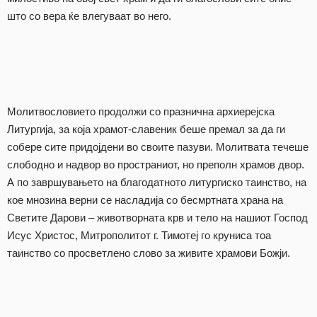
што со вера ќе влегуваат во него.
Молитвословието продолжи со празнична архиерејска
Литургија, за која храмот-славеник беше премал за да ги
собере сите придојдени во своите пазуви. Молитвата течеше
слободно и надвор во пространиот, но преполн храмов двор.
А по завршувањето на благодатното литургиско таинство, на
кое мнозина верни се насладија со бесмртната храна на
Светите Дарови – животворната крв и тело на нашиот Господ
Исус Христос, Митрополитот г. Тимотеј го круниса тоа
таинство со просветлено слово за живите храмови Божји.