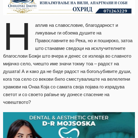
Н
аплив на славословие, благодарност и
ликување ги обзема душите на
Православните во Река, но и пошироко, затоа
што станавме сведоци на исклучителните
благослови Божји што вчера и денес се излеаја во славното
мијачко село, чиешто име значи токму тоа – радост на
душата! А и како да не биде радост на богољубивите души,
кога тоа село со векови било сместувалиште на велелепни
храмови на Онаа Која со самата своја појава го израдува
светот и со своето раѓање му донесе спасение на
човештвото?