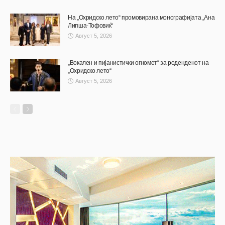
На „Охридско лето“ промовирана монографијата „Ана
Липша-Тофовиќ“
Август 5, 2026
„Вокален и пијанистички огномет“ за роденденот на
„Охридско лето“
Август 5, 2026