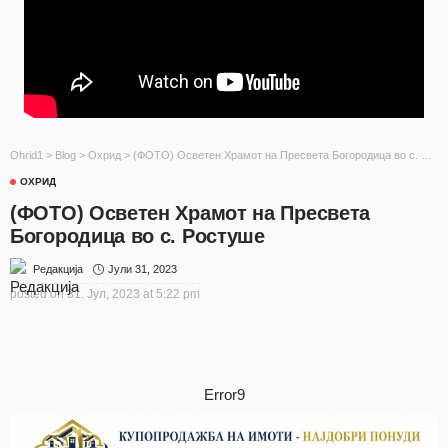
Ohrid1
>
Blog
>
Охрид
>
(ФОТО) Осветен Храмот на Пресвета Богородица во с. Ростуше
ОХРИД
(ФОТО) Осветен Храмот на Пресвета
Богородица во с. Ростуше
Јули 31, 2023
Редакција
posted on
31. Јул, 2023 at 5:22 pm
Error9