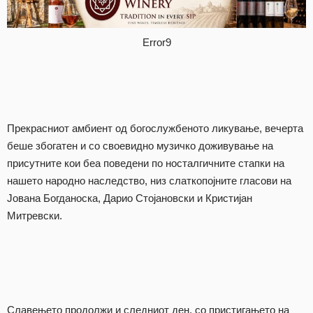
Error9
Прекрасниот амбиент од богослужбеното ликување, вечерта
беше збогатен и со своевидно музичко доживување на
присутните кои беа поведени по носталгичните стапки на
нашето народно наследство, низ слаткопојните гласови на
Јована Богданоска, Дарио Стојановски и Кристијан
Митревски.
Славењето продолжи и следниот ден, со пристигањето на