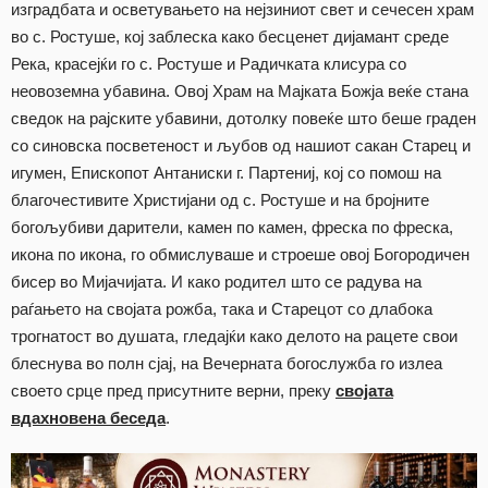
изградбата и осветувањето на нејзиниот свет и сечесен храм
во с. Ростуше, кој заблеска како бесценет дијамант среде
Река, красејќи го с. Ростуше и Радичката клисура со
неовоземна убавина. Овој Храм на Мајката Божја веќе стана
сведок на рајските убавини, дотолку повеќе што беше граден
со синовска посветеност и љубов од нашиот сакан Старец и
игумен, Епископот Антаниски г. Партениј, кој со помош на
благочестивите Христијани од с. Ростуше и на бројните
богољубиви дарители, камен по камен, фреска по фреска,
икона по икона, го обмислуваше и строеше овој Богородичен
бисер во Мијачијата. И како родител што се радува на
раѓањето на својата рожба, така и Старецот со длабока
трогнатост во душата, гледајќи како делото на рацете свои
блеснува во полн сјај, на Вечерната богослужба го излеа
своето срце пред присутните верни, преку
својата
вдахновена беседа
.