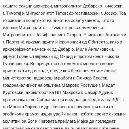
нашите сакани архиереи, митрополитот Дебарско- кичевски,
г. Тимотеј и Митрополитот Тетовско-гостиварски, г. Јосиф. Тоа
го означи и почетокот на чинот на осветувањето, што го
изврши Митрополитот г. Тимотеј, во сослужение со
Митрополитот г. Јосиф, нашиот Старец, Епископот Антаниски
г. Партениј, архимандрити и јеромонаси од Обителта, како и
архиерејскиот намесник од Дебар о. Миле Ангелковски,
јерејот Горан Ставревски од Охрид и протоѓаконот Никола
Ѓурчиновски. Во присуство на големото мноштво верни,
пристигнати од секаде, среде кои беа и почесните гости:
министерот за надворешни работи г. Оливер Спасов,
градоначалникот на општина Маврово Ростуше г. Медат
Куртовски, директорот на НП Маврово г. Самир Ајдини,
пратеничката во Собранието и воедно претседател на ЛДП г-
ца Моника Зајкова и др., свечената поворка три пати го
заобиколи храмот, издигнувајќи ги кон небото своите скромни
молитви, за Бог и Неговата преблага Мајка да погледнат
милостиво на овој свет храм и да ги благослови сите оние