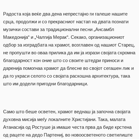
Радоста која веќе два дена непрестајно ги галеше нашите
срца, продолжи и со прекрасниот настап на двата познати
музички состави за традиционални песни „Ансамбл
Македонија“ и „Чалгија Мерак“. Секако, организациониот
одбор за изградбата на храмот, возглавен од нашиот Старец,
не пропушти во оваа прилика да им ја изрази својата скромна
благодарност кон оние што со своите штедри приноси и
даренија помогнаа храмот да блесне во својот сегашен лик и
да го украси селото со својата раскошна архитектура, така
што им додели пригодни благодарници.
Само што беше осветен, храмот веднаш ја започна својата
духовна мисија меѓу локалните Христијани. Така, малата
Атанасија од Ростуше ја имаше честа прва да биде крстена
од рацете на дедо Партениј, во новоосветеното светилиште