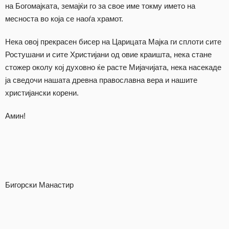
на Богомајката, земајќи го за свое име токму името на
месноста во која се наоѓа храмот.
Нека овој прекрасен бисер на Царицата Мајка ги сплоти сите
Ростушани и сите Христијани од овие краишта, нека стане
стожер околу кој духовно ќе расте Мијачијата, нека насекаде
ја сведочи нашата древна православна вера и нашите
христијански корени.
Амин!
Бигорски Манастир