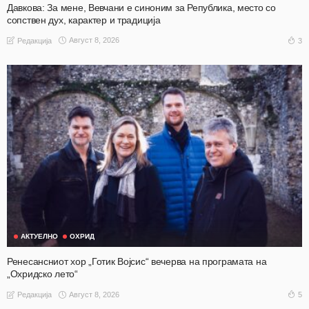
Давкова: За мене, Вевчани е синоним за Република, место со
сопствен дух, карактер и традиција
Август 8, 2026
3
Редакција
АКТУЕЛНО
ОХРИД
Ренесансниот хор „Готик Војсис“ вечерва на програмата на
„Охридско лето“
Август 8, 2026
5
Редакција