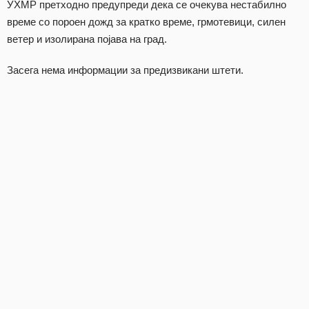
УХМР претходно предупреди дека се очекува нестабилно
време со пороен дожд за кратко време, грмотевици, силен
ветер и изолирана појава на град.
Засега нема информации за предизвикани штети.