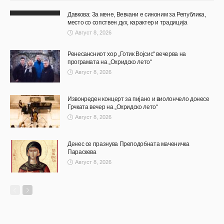
Давкова: За мене, Вевчани е синоним за Република,
место со сопствен дух, карактер и традиција
Август 8, 2026
Ренесансниот хор „Готик Војсис“ вечерва на
програмата на „Охридско лето“
Август 8, 2026
Извонреден концерт за пијано и виолончело донесе
Грчката вечер на „Охридско лето“
Август 8, 2026
Денес се празнува Преподобната маченичка
Параскева
Август 8, 2026