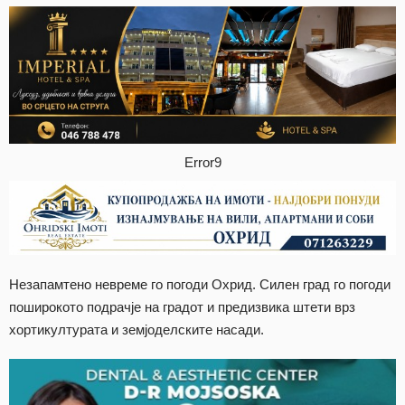
Error9
Незапамтено невреме го погоди Охрид. Силен град го погоди
поширокото подрачје на градот и предизвика штети врз
хортикултурата и земјоделските насади.