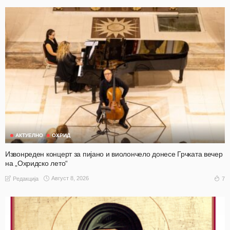
АКТУЕЛНО
ОХРИД
Извонреден концерт за пијано и виолончело донесе Грчката вечер
на „Охридско лето“
Август 8, 2026
7
Редакција