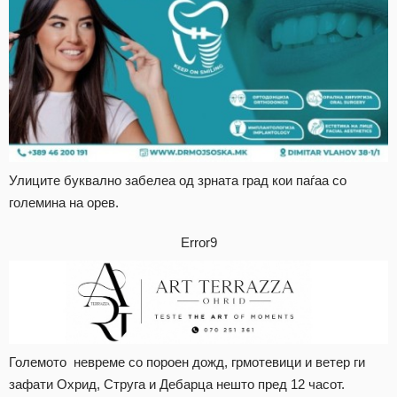
Улиците буквално забелеа од зрната град кои паѓаа со
големина на орев.
Error9
Големото невреме со пороен дожд, грмотевици и ветер ги
зафати Охрид, Струга и Дебарца нешто пред 12 часот.