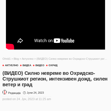
Ohrid1
>
Blog
>
Актуелно
>
(ВИДЕО) Силно невреме во Охридско-Струшкиот регион, интензивен дожд, силен ветер и град
АКТУЕЛНО
ВИДЕА
ВИДЕО
ОХРИД
(ВИДЕО) Силно невреме во Охридско-
Струшкиот регион, интензивен дожд, силен
ветер и град
Јуни 24, 2023
Редакција
posted on
24. Јун, 2023 at 11:25 am