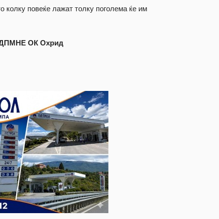
о колку повеќе лажат толку поголема ќе им
О-ДПМНЕ ОК Охрид