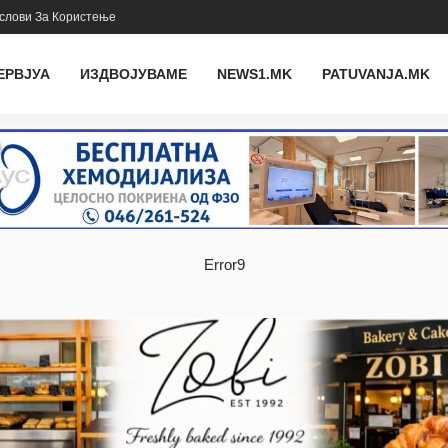
слови За Користење
ЕРВЈУА
ИЗДВОЈУВАМЕ
NEWS1.MK
PATUVANJA.MK
Error9