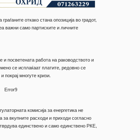
раѓаните откако стана опозиција во градот,
беа важни само партиските и личните
 и посветената работа на раководството и
емено се исплаќаат платите, редовно се
и покрај многуте кризи.
Error9
гулаторната комисија за енергетика не
 за вкупните расходи и приходи согласно
 утврдува единствено и само единствено РКЕ,