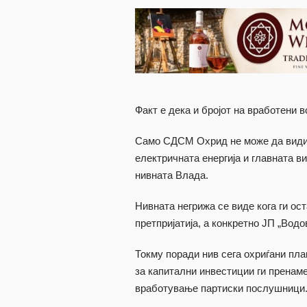
Факт е дека и бројот на вработени 
Само СДСМ Охрид не може да види 
електричната енергија и главната ви
нивната Влада.
Нивната негрижа се виде кога ги ос
претпријатија, а конкретно ЈП „Вод
Токму поради нив сега охриѓани пла
за капитални инвестиции ги пренам
вработување партиски послушници