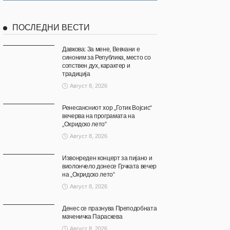
ПОСЛЕДНИ ВЕСТИ
Давкова: За мене, Вевчани е
синоним за Република, место со
сопствен дух, карактер и
традиција
Август 8, 2026
Ренесансниот хор „Готик Војсис“
вечерва на програмата на
„Охридско лето“
Август 8, 2026
Извонреден концерт за пијано и
виолончело донесе Грчката вечер
на „Охридско лето“
Август 8, 2026
Денес се празнува Преподобната
маченичка Параскева
Август 8, 2026