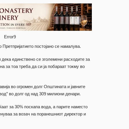
Error9
во Претпријатието постојано се намалува.
дека единствено се зголемени расходите за
на за тоа треба да си ја побараат токму во
тавија во огромен долг Општината и јавните
овод” во долг од над 309 милиони денари.
ќаат за 30% поскапа вода, а парите наместо
енуваа за возач на поранешниот директор и
.