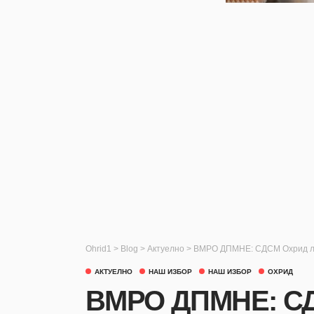
Ohrid1
>
Blog
>
Актуелно
>
ВМРО ДПМНЕ: СДСМ Охрид лаж
АКТУЕЛНО
НАШ ИЗБОР
НАШ ИЗБОР
ОХРИД
ВМРО ДПМНЕ: СД