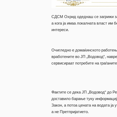
СДСМ Охрид одеднаш се загрижи за г
а кога ја имаа локалната власт им 
интереси.
Очигледно е домаќинското работење
вработените во ЈП „Водовод“, навр
сервисираат потребите на граѓаните 
Фактите се дека ЈП „Водовод“ до Ре
доставило барање туку информација
Закон, а потоа цената на водата ја
а не Претпријатието.