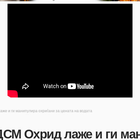
е и ги манипулира охриѓани за цената на водата
СМ Охрид лаже и ги ма