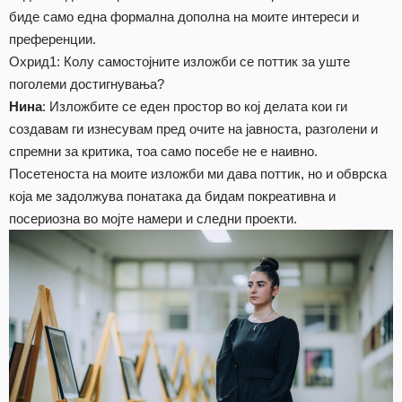
биде само една формална дополна на моите интереси и
преференции.
Охрид1: Колу самостојните изложби се поттик за уште
поголеми достигнувања?
Нина
: Изложбите се еден простор во кој делата кои ги
создавам ги изнесувам пред очите на јавноста, разголени и
спремни за критика, тоа само посебе не е наивно.
Посетеноста на моите изложби ми дава поттик, но и обврска
која ме задолжува понатака да бидам покреативна и
посериозна во мојте намери и следни проекти.