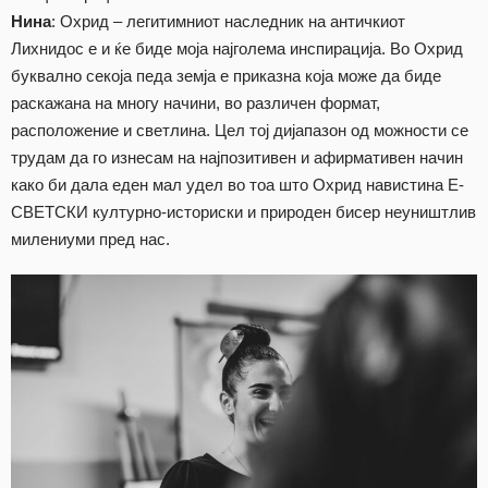
Нина
: Охрид – легитимниот наследник на античкиот
Лихнидос е и ќе биде моја најголема инспирација. Во Охрид
буквално секоја педа земја е приказна која може да биде
раскажана на многу начини, во различен формат,
расположение и светлина. Цел тој дијапазон од можности се
трудам да го изнесам на најпозитивен и афирмативен начин
како би дала еден мал удел во тоа што Охрид навистина Е-
СВЕТСКИ културно-историски и природен бисер неуништлив
милениуми пред нас.