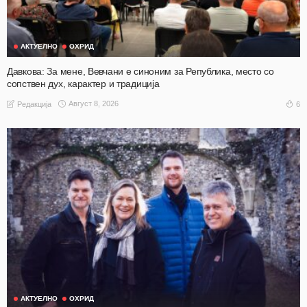
АКТУЕЛНО
ОХРИД
Давкова: За мене, Вевчани е синоним за Република, место со
сопствен дух, карактер и традиција
Август 8, 2026
6
Редакција
АКТУЕЛНО
ОХРИД