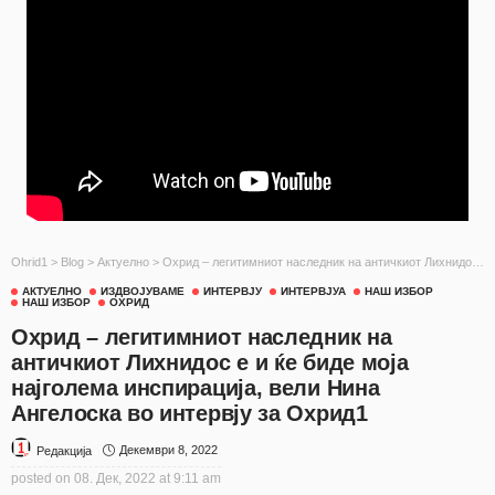
Ohrid1
>
Blog
>
Актуелно
>
Охрид – легитимниот наследник на античкиот Лихнидос е и ќе биде моја најголема инспирација, вели Нина Ангелоска во интервју за Охрид1
АКТУЕЛНО
ИЗДВОЈУВАМЕ
ИНТЕРВЈУ
ИНТЕРВЈУА
НАШ ИЗБОР
НАШ ИЗБОР
ОХРИД
Охрид – легитимниот наследник на
античкиот Лихнидос е и ќе биде моја
најголема инспирација, вели Нина
Ангелоска во интервју за Охрид1
Декември 8, 2022
Редакција
posted on
08. Дек, 2022 at 9:11 am