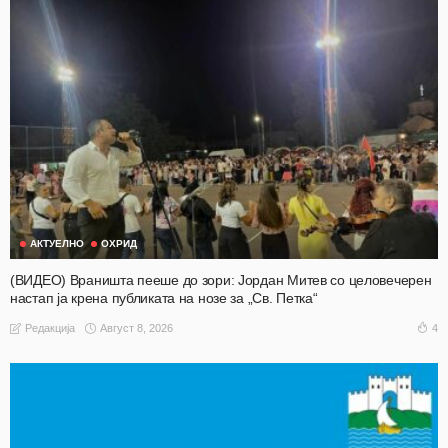
АКТУЕЛНО
ОХРИД
(ВИДЕО) Враништа пееше до зори: Јордан Митев со целовечерен
настап ја крена публиката на нозе за „Св. Петка“
Август 8, 2026
4
Редакција