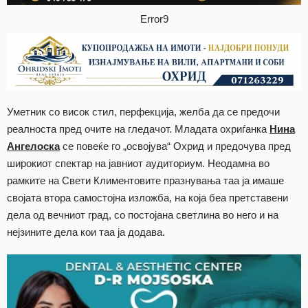
Error9
Уметник со висок стил, перфекција, желба да се предочи
реалноста пред очите на гледачот. Младата охриѓанка
Нина
Ангелоска
се повеќе го „освојува“ Охрид и предочува пред
широкиот спектар на јавниот аудиториум. Неодамна во
рамките на Свети Климентовите празнувања таа ја имаше
својата втора самостојна изложба, на која беа претставени
дела од вечниот град, со постојана светлина во него и на
нејзините дела кои таа ја додава.