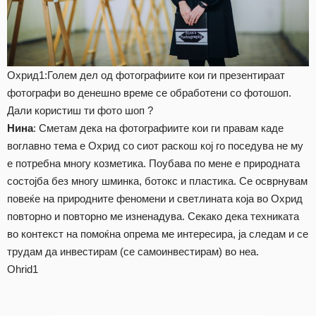
Охрид1:Голем дел од фотографиите кои ги презентираат
фотографи во денешно време се обработени со фотошоп.
Дали користиш ти фото шоп ?
Нина
: Сметам дека на фотографиите кои ги правам каде
воглавно тема е Охрид со сиот раскош кој го поседува не му
е потребна многу козметика. Поубава по мене е природната
состојба без многу шминка, ботокс и пластика. Се осврнувам
повеќе на природните феномени и светлината која во Охрид
повторно и повторно ме изненадува. Секако дека техниката
во контекст на помоќна опрема ме интересира, ја следам и се
трудам да инвестирам (се самоинвестирам) во неа.
Ohrid1