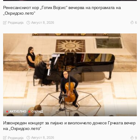
Ренесансниот хор „Готик Војсис“ вечерва на програмата на
„Охридско лето“
Август 8, 2026
6
Редакција
АКТУЕЛНО
ОХРИД
Извонреден концерт за пијано и виолончело донесе Грчката вечер
на „Охридско лето“
Август 8, 2026
9
Редакција