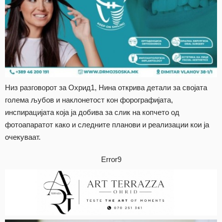
Низ разговорот за Охрид1, Нина открива детали за својата
голема љубов и наклонетост кон форографијата,
инспирацијата која ја добива за слик на копчето од
фотоапаратот како и следните планови и реализации кои ја
очекуваат.
Error9