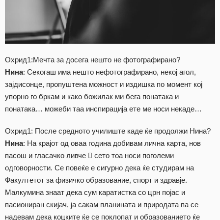
Охрид1:Мечта за досега нешто не фотографирано?
Нина
: Секогаш има нешто нефотографирано, некој агол,
зајдисонце, пропуштена можност и издишка по момент кој
упорно го бркам и како божилак ми бега понатака и
понатака… можеби таа инспирација ете ме носи некаде…
Охрид1: После средното училиште каде ќе продолжи Нина?
Нина
: На крајот од оваа година добивам лична карта, нов
пасош и гласачко ливче  сето тоа носи поголеми
одговорности. Се повеќе е сигурно дека ќе студирам на
Факултетот за физичко образование, спорт и здравје.
Малкумина знаат дека сум каратистка со црн појас и
пасиониран скијач, ја сакам планината и природата па се
надевам дека коцките ќе се поклопат и образованието ќе