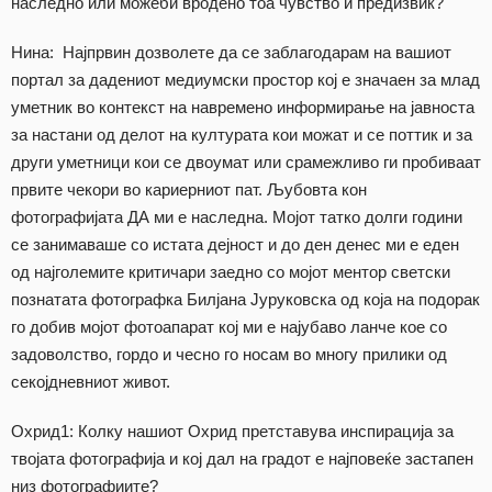
наследно или можеби вродено тоа чувство и предизвик?
Нина: Најпрвин дозволете да се заблагодарам на вашиот
портал за дадениот медиумски простор кој е значаен за млад
уметник во контекст на навремено информирање на јавноста
за настани од делот на културата кои можат и се поттик и за
други уметници кои се двоумат или срамежливо ги пробиваат
првите чекори во кариерниот пат. Љубовта кон
фотографијата ДА ми е наследна. Мојот татко долги години
се занимаваше со истата дејност и до ден денес ми е еден
од најголемите критичари заедно со мојот ментор светски
познатата фотографка Билјана Јуруковска од која на подорак
го добив мојот фотоапарат кој ми е најубаво ланче кое со
задоволство, гордо и чесно го носам во многу прилики од
секојдневниот живот.
Охрид1: Колку нашиот Охрид претставува инспирација за
твојата фотографија и кој дал на градот е најповеќе застапен
низ фотографиите?