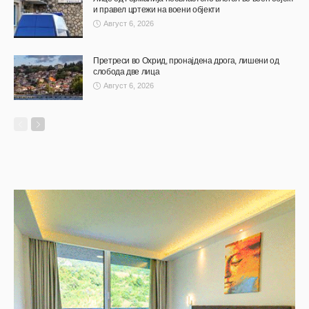
и правел цртежи на воени објекти
Август 6, 2026
Претреси во Охрид, пронајдена дрога, лишени од
слобода две лица
Август 6, 2026