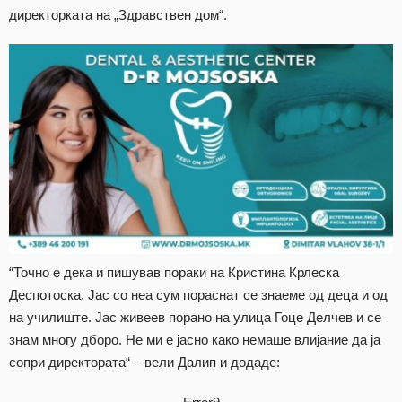
директорката на „Здравствен дом“.
“Точно е дека и пишував пораки на Кристина Крлеска
Деспотоска. Јас со неа сум пораснат се знаеме од деца и од
на училиште. Јас живеев порано на улица Гоце Делчев и се
знам многу дборо. Не ми е јасно како немаше влијание да ја
сопри директората“ – вели Далип и додаде: