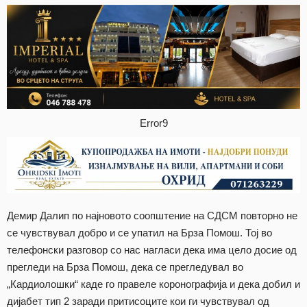
Error9
Демир Далип по најновото соопштение на СДСМ повторно не
се чувствувал добро и се упатил на Брза Помош. Тој во
телефонски разговор со нас нагласи дека има цело досие од
прегледи на Брза Помош, дека се прегледувал во
„Кардиолошки“ каде го правеле коронографија и дека добил и
дијабет тип 2 заради притисоците кои ги чувствувал од