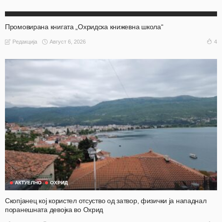
АКТУЕЛНО
ОХРИД
Промовирана книгата „Охридска книжевна школа“
Август 6, 2026
4
Редакција
АКТУЕЛНО
ОХРИД
Скопјанец кој користел отсуство од затвор, физички ја нападнал
поранешната девојка во Охрид