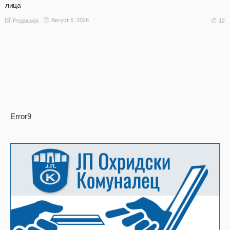
лица
Август 6, 2026
12
Редакција
Error9