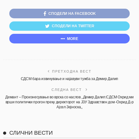
СПОДЕЛИ НА FACEBOOK
СПОДЕЛИ НА TWITTER
MORE
ПРЕТХОДНА ВЕСТ
СДСМ бара извинување и најавуви тужба за Демир Далип
СЛЕДНА ВЕСТ
Демант – Произнесување во врска со наслов ,,Демир Далип:СДСМ Охрид ми
врши политички прогон преку директорот на ЈЗУ Здравствен дом -Охрид Д-р
Ајсел Зејноска,,
СЛИЧНИ ВЕСТИ