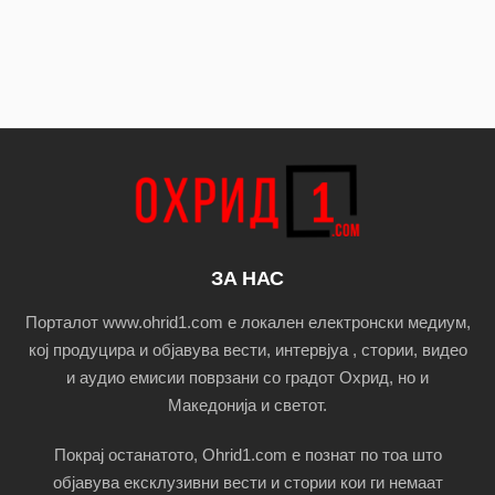
ЗА НАС
Порталот www.ohrid1.com е локален електронски медиум,
кој продуцира и објавува вести, интервјуа , стории, видео
и аудио емисии поврзани со градот Охрид, но и
Македонија и светот.
Покрај останатото, Ohrid1.com е познат по тоа што
објавува ексклузивни вести и стории кои ги немаат