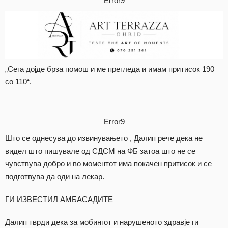
Error9
„Сега дојде брза помош и ме прегледа и имам притисок 190
со 110“.
Error9
Што се однесува до извинувањето , Далип рече дека не
видел што пишувале од СДСМ на ФБ затоа што не се
чувствува добро и во моментот има покачен притисок и се
подготвува да оди на лекар.
ГИ ИЗВЕСТИЛ АМБАСАДИТЕ
Далип тврди дека за мобингот и нарушеното здравје ги