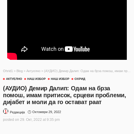
Ohrid1
>
Blog
>
Актуелно
>
(АУДИО) Демир Далип: Одам на брза помош, имам притисок, срцеви проблеми, дијабет и моли да го остават раат
АКТУЕЛНО
НАШ ИЗБОР
НАШ ИЗБОР
ОХРИД
(АУДИО) Демир Далип: Одам на брза
помош, имам притисок, срцеви проблеми,
дијабет и моли да го остават раат
Октомври 29, 2022
Редакција
posted on
29. Окт, 2022 at 9:35 pm