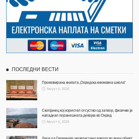
ПОСЛЕДНИ ВЕСТИ
Промовирана книгата „Охридска книжевна школа“
Август 6, 2026
Скопјанец кој користел отсуство од затвор, физички ја
нападнал поранешната девојка во Охрид
Август 6, 2026
Лице од Германија неовластено влегол во воен објект