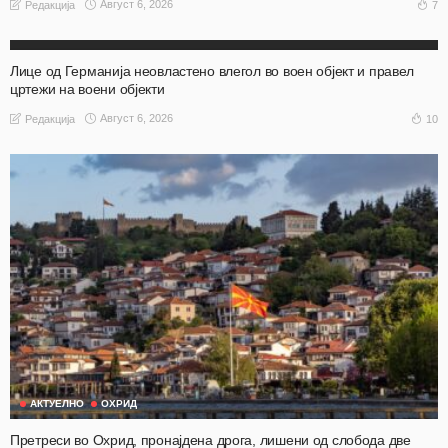
Август 6, 2026
7
Редакција
АКТУЕЛНО
ОХРИД
Лице од Германија неовластено влегол во воен објект и правел
цртежи на воени објекти
Август 6, 2026
10
Редакција
АКТУЕЛНО
ОХРИД
Претреси во Охрид, пронајдена дрога, лишени од слобода две