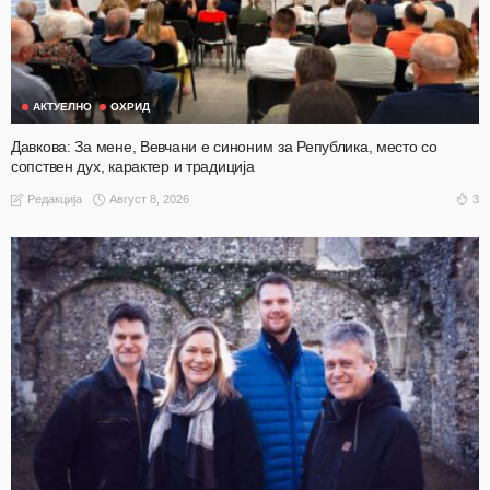
АКТУЕЛНО
ОХРИД
Давкова: За мене, Вевчани е синоним за Република, место со
сопствен дух, карактер и традиција
Август 8, 2026
3
Редакција