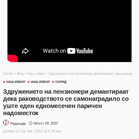
Ohrid1
>
Blog
>
Наш избор
>
Здружението на пензионери демантираат дека раководството се самонаградило со уште еден едномесечен паричен надоместок
НАШ ИЗБОР
НАШ ИЗБОР
ОХРИД
Здружението на пензионери демантираат
дека раководството се самонаградило со
уште еден едномесечен паричен
надоместок
Август 29, 2022
Редакција
posted on
29. Авг, 2022 at 9:38 am