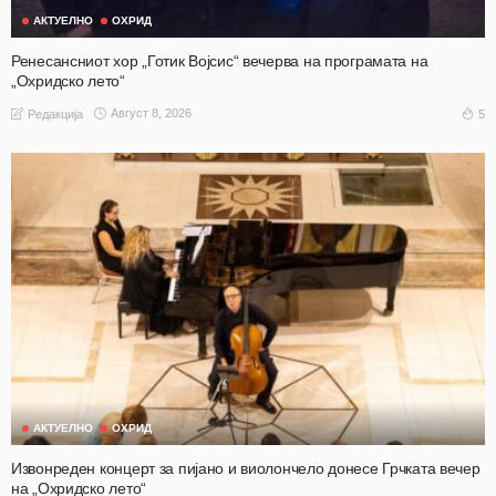
АКТУЕЛНО
ОХРИД
Ренесансниот хор „Готик Војсис“ вечерва на програмата на
„Охридско лето“
Август 8, 2026
5
Редакција
АКТУЕЛНО
ОХРИД
Извонреден концерт за пијано и виолончело донесе Грчката вечер
на „Охридско лето“