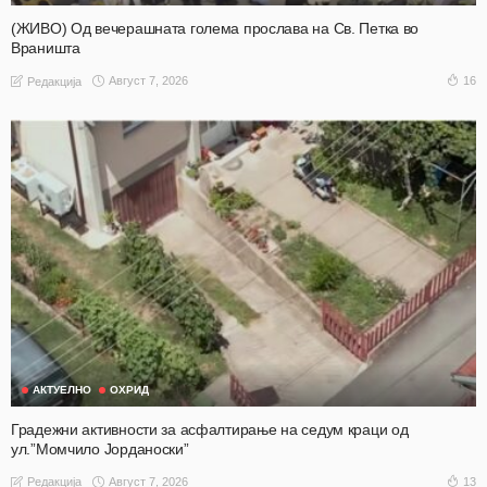
(ЖИВО) Од вечерашната голема прослава на Св. Петка во
Враништа
Август 7, 2026
16
Редакција
АКТУЕЛНО
ОХРИД
Градежни активности за асфалтирање на седум краци од
ул.”Момчило Јорданоски”
Август 7, 2026
13
Редакција