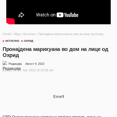
Ohrid1
>
Blog
>
Актуелно
>
Пронајдена марихуана во дом на лице од Охрид
АКТУЕЛНО
ОХРИД
Пронајдена марихуана во дом на лице од
Охрид
Август 9, 2022
Редакција
posted on
09. Авг, 2022 at 10:58 am
Error9
СВР Охрид поднесе кривична пријава против лице на