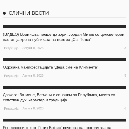
СЛИЧНИ ВЕСТИ
АКТУЕЛНО
ОХРИД
(ВИДЕО) Враништа пееше до зори: Јордан Митев со целовечерен
настап ја крена публиката на нозе за „Св. Петка“
3
Август 8, 2026
Редакција
АКТУЕЛНО
ОХРИД
Одржана манифестацијата “Деца сме на Климента“
5
Август 8, 2026
Редакција
АКТУЕЛНО
ОХРИД
Давкова: За мене, Вевчани е синоним за Република, место со
сопствен дух, карактер и традиција
6
Август 8, 2026
Редакција
АКТУЕЛНО
ОХРИД
Ренесансниот хор „Готик Војсис“ вечерва на програмата на