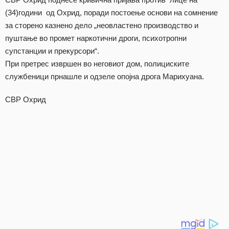
(34)години од Охрид, поради постоење основи на сомнение
за сторено казнено дело „неовластено производство и
пуштање во промет наркотични дроги, психотропни
супстанции и прекурсори“.
При претрес извршен во неговиот дом, полициските
службеници прнашле и одзеле опојна дрога Марихуана.
СВР Охрид