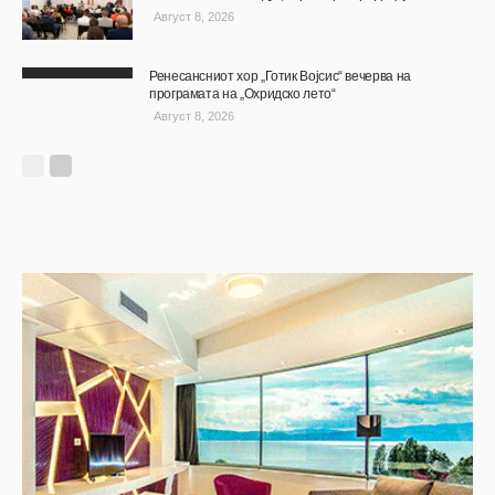
Август 8, 2026
Ренесансниот хор „Готик Војсис“ вечерва на
програмата на „Охридско лето“
Август 8, 2026