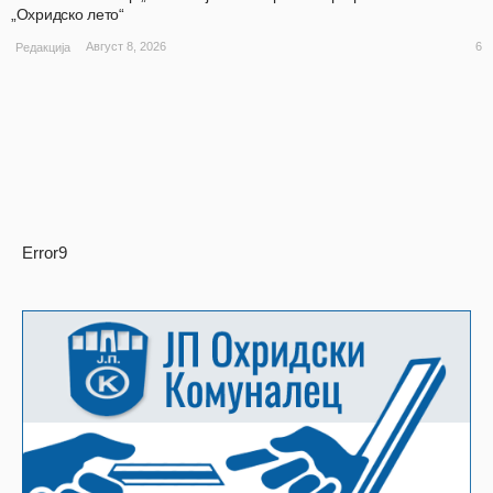
„Охридско лето“
6
Август 8, 2026
Редакција
Error9