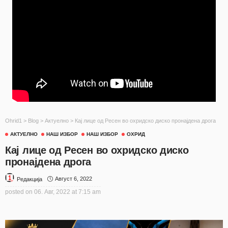
Ohrid1
>
Blog
>
Актуелно
>
Кај лице од Ресен во охридско диско пронајдена дрога
АКТУЕЛНО
НАШ ИЗБОР
НАШ ИЗБОР
ОХРИД
Кај лице од Ресен во охридско диско
пронајдена дрога
Август 6, 2022
Редакција
posted on
06. Авг, 2022 at 7:15 am