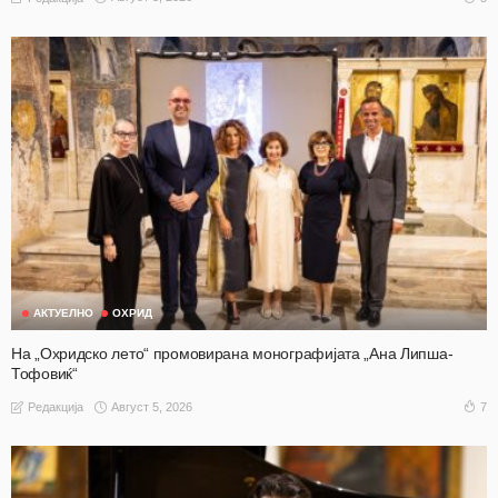
АКТУЕЛНО
ОХРИД
На „Охридско лето“ промовирана монографијата „Ана Липша-
Тофовиќ“
Август 5, 2026
7
Редакција