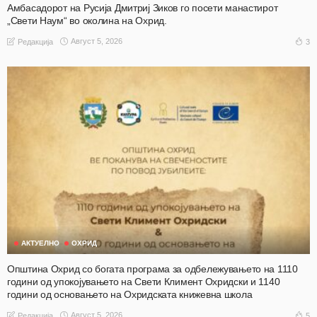
Амбасадорот на Русија Дмитриј Зиков го посети манастирот
„Свети Наум“ во околина на Охрид.
Август 5, 2026
3
Редакција
АКТУЕЛНО
ОХРИД
Општина Охрид со богата програма за одбележувањето на 1110
години од упокојувањето на Свети Климент Охридски и 1140
години од основањето на Охридската книжевна школа
Август 5, 2026
5
Редакција