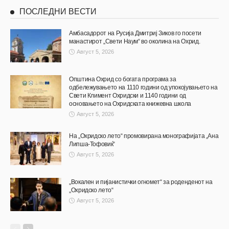
ПОСЛЕДНИ ВЕСТИ
Амбасадорот на Русија Дмитриј Зиков го посети
манастирот „Свети Наум“ во околина на Охрид.
Август 5, 2026
Општина Охрид со богата програма за
одбележувањето на 1110 години од упокојувањето на
Свети Климент Охридски и 1140 години од
основањето на Охридската книжевна школа
Август 5, 2026
На „Охридско лето“ промовирана монографијата „Ана
Липша-Тофовиќ“
Август 5, 2026
„Вокален и пијанистички огномет“ за роденденот на
„Охридско лето“
Август 5, 2026