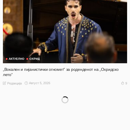
АКТУЕЛНО
ОХРИД
„Вокален и пијанистички огномет“ за роденденот на „Охридско
лето“
Август 5, 2026
9
Редакција