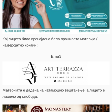
Кај лицето била пронајдена бела прашкаста материја (
најверојатно кокаин ).
Error9
Материјата е дадена на натамошно вештачење, а лицето е
лишено од слобода.