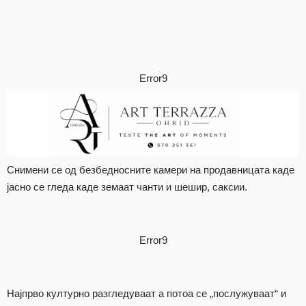
Error9
Снимени се од безбедносните камери на продавницата каде
јасно се гледа каде земаат чанти и шешир, саксии.
Error9
Најпрво културно разгледуваат а потоа се „послужуваат“ и