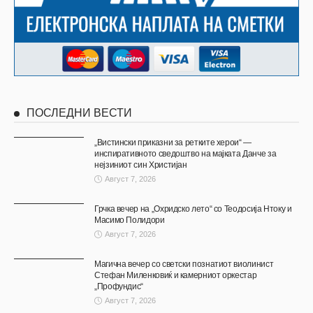
ПОСЛЕДНИ ВЕСТИ
„Вистински приказни за ретките херои“ —
инспиративното сведоштво на мајката Данче за
нејзиниот син Христијан
Август 7, 2026
Грчка вечер на „Охридско лето“ со Теодосија Нтоку и
Масимо Полидори
Август 7, 2026
Магична вечер со светски познатиот виолинист
Стефан Миленковиќ и камерниот оркестар
„Профундис“
Август 7, 2026