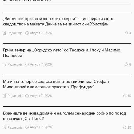
АКТУЕЛНО
ОХРИД
„Вистински приказни за ретките херои“ — инспиративното
сведоштво на мајката Данче за нејзиниот син Христијан
Август 7, 2026
4
Редакција
АКТУЕЛНО
ОХРИД
Грчка вечер на „Охридско лето“ со Теодосија Нтоку и Масимо
Полидори
Август 7, 2026
6
Редакција
АКТУЕЛНО
ОХРИД
Магична вечер со светски познатиот виолинист Стефан
Миленковиќ и камерниот оркестар „Профундис“
Август 7, 2026
10
Редакција
АКТУЕЛНО
ОХРИД
Враништа вечерва домаќин на голем сенароден собир по повод
празникот „Св. Петка“
Август 7, 2026
10
Редакција