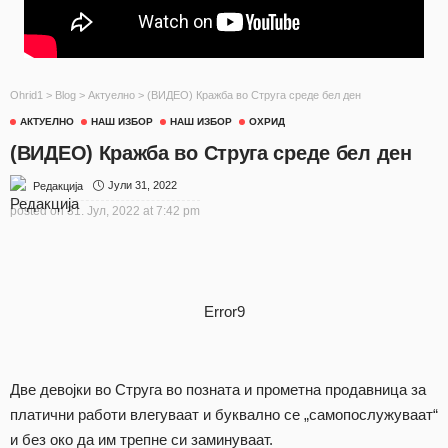
Ohrid1
>
Blog
>
Актуелно
>
(ВИДЕО) Кражба во Струга среде бел ден
АКТУЕЛНО
НАШ ИЗБОР
НАШ ИЗБОР
ОХРИД
(ВИДЕО) Кражба во Струга среде бел ден
Јули 31, 2022
Редакција
posted on
31. Јул, 2022 at 7:42 pm
Error9
Две девојки во Струга во позната и прометна продавница за
платични работи влегуваат и буквално се „самопослужуваат“
и без око да им трепне си заминуваат.