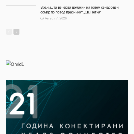
Враништа вечерва домаќин на голем сенароден
собир по повод празникот „Св. Петка“
Август 7, 2026