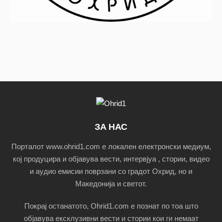
ЗА НАС
Порталот www.ohrid1.com е локален електронски медиум,
кој продуцира и објавува вести, интервјуа , стории, видео
и аудио емисии поврзани со градот Охрид, но и
Македонија и светот.
Покрај останатото, Ohrid1.com е познат по тоа што
објавува ексклузивни вести и стории кои ги немаат