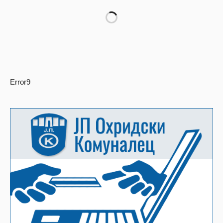
Error9