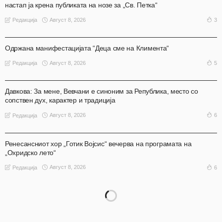
настап ја крена публиката на нозе за „Св. Петка“
Август 8, 2026
3
Редакција
АКТУЕЛНО
ОХРИД
Одржана манифестацијата “Деца сме на Климента“
Август 8, 2026
5
Редакција
АКТУЕЛНО
ОХРИД
Давкова: За мене, Вевчани е синоним за Република, место со
сопствен дух, карактер и традиција
Август 8, 2026
6
Редакција
АКТУЕЛНО
ОХРИД
Ренесансниот хор „Готик Војсис“ вечерва на програмата на
„Охридско лето“
Август 8, 2026
6
Редакција