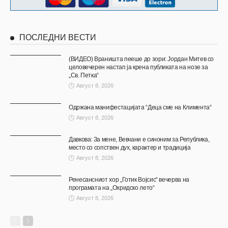
ПОСЛЕДНИ ВЕСТИ
(ВИДЕО) Враништа пееше до зори: Јордан Митев со
целовечерен настап ја крена публиката на нозе за
„Св. Петка“
Август 8, 2026
Одржана манифестацијата “Деца сме на Климента“
Август 8, 2026
Давкова: За мене, Вевчани е синоним за Република,
место со сопствен дух, карактер и традиција
Август 8, 2026
Ренесансниот хор „Готик Војсис“ вечерва на
програмата на „Охридско лето“
Август 8, 2026