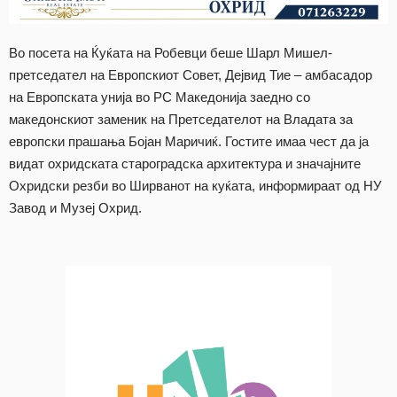
Во посета на Ќуќата на Робевци беше Шарл Мишел-
претседател на Европскиот Совет, Дејвид Тие – амбасадор
на Европската унија во РС Македонија заедно со
македонскиот заменик на Претседателот на Владата за
европски прашања Бојан Маричиќ. Гостите имаа чест да ја
видат охридската староградска архитектура и значајните
Охридски резби во Ширванот на куќата, информираат од НУ
Завод и Музеј Охрид.