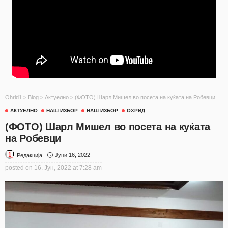
Ohrid1
>
Blog
>
Актуелно
>
(ФОТО) Шарл Мишел во посета на куќата на Робевци
АКТУЕЛНО
НАШ ИЗБОР
НАШ ИЗБОР
ОХРИД
(ФОТО) Шарл Мишел во посета на куќата
на Робевци
Јуни 16, 2022
Редакција
posted on
16. Јун, 2022 at 7:28 am