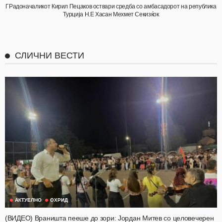
ГРадоначаликот Кирил Пецаков оствари средба со амбасадорот на република
Турција Н.Е Хасан Мехмет Секизќок
СЛИЧНИ ВЕСТИ
АКТУЕЛНО
ОХРИД
(ВИДЕО) Враништа пееше до зори: Јордан Митев со целовечерен