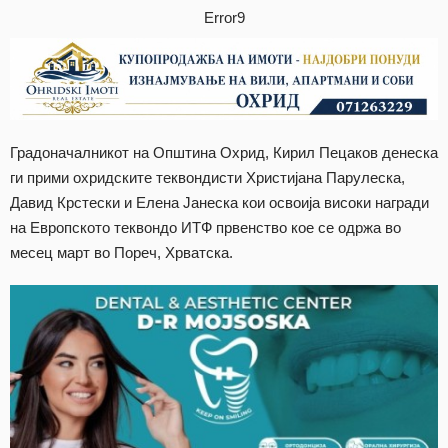
Error9
Градоначалникот на Општина Охрид, Кирил Пецаков денеска
ги прими охридските теквондисти Христијана Парулеска,
Давид Крстески и Елена Јанеска кои освоија високи награди
на Европското теквондо ИТФ првенство кое се одржа во
месец март во Пореч, Хрватска.