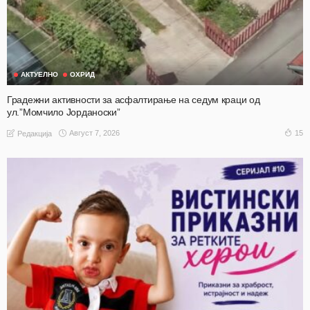
АКТУЕЛНО
ОХРИД
Градежни активности за асфалтирање на седум краци од
ул.”Момчило Јорданоски”
Август 7, 2026
15
Редакција