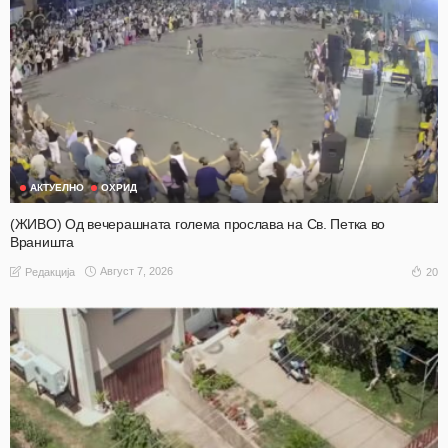
АКТУЕЛНО
ОХРИД
(ЖИВО) Од вечерашната голема прослава на Св. Петка во
Враништа
Август 7, 2026
20
Редакција