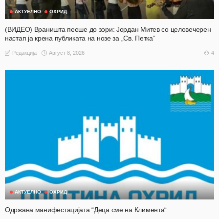
АКТУЕЛНО
ОХРИД
(ВИДЕО) Враништа пееше до зори: Јордан Митев со целовечерен
настап ја крена публиката на нозе за „Св. Петка“
Август 8, 2026
4
Редакција
АКТУЕЛНО
ОХРИД
Одржана манифестацијата “Деца сме на Климента“