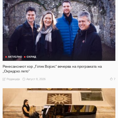
АКТУЕЛНО
ОХРИД
Ренесансниот хор „Готик Војсис“ вечерва на програмата на
„Охридско лето“
Август 8, 2026
7
Редакција