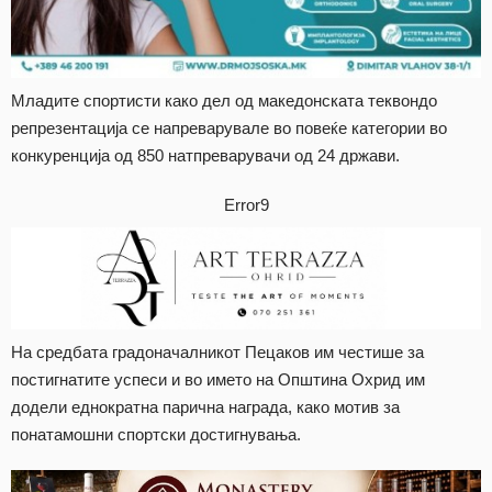
Младите спортисти како дел од македонската теквондо
репрезентација се напреварувале во повеќе категории во
конкуренција од 850 натпреварувачи од 24 држави.
Error9
На средбата градоначалникот Пецаков им честише за
постигнатите успеси и во името на Општина Охрид им
додели еднократна парична награда, како мотив за
понатамошни спортски достигнувања.