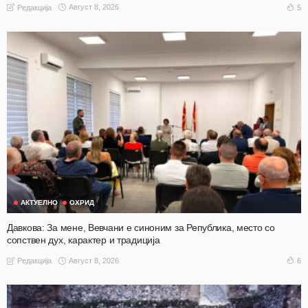
Август 8, 2026
5
Редакција
АКТУЕЛНО
ОХРИД
Давкова: За мене, Вевчани е синоним за Република, место со
сопствен дух, карактер и традиција
Август 8, 2026
6
Редакција