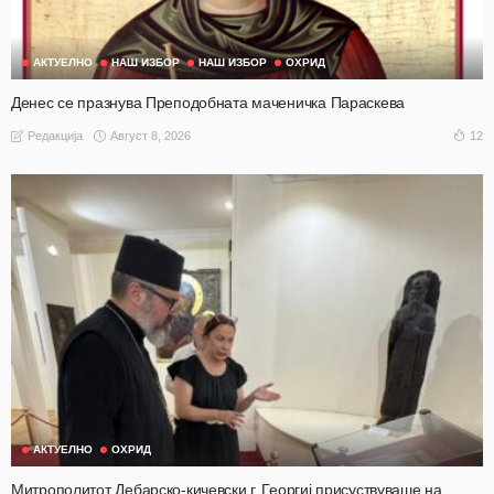
АКТУЕЛНО
НАШ ИЗБОР
НАШ ИЗБОР
ОХРИД
Денес се празнува Преподобната маченичка Параскева
Август 8, 2026
12
Редакција
АКТУЕЛНО
ОХРИД
Митрополитот Дебарско-кичевски г. Георгиј присуствуваше на