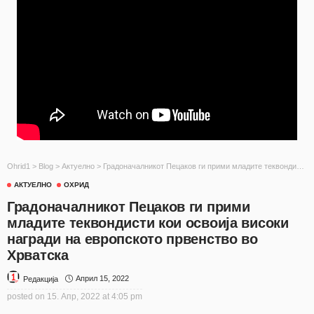
Ohrid1
>
Blog
>
Актуелно
>
Градоначалникот Пецаков ги прими младите теквондисти кои освоија високи награди на европското првенство во Хрватска
АКТУЕЛНО
ОХРИД
Градоначалникот Пецаков ги прими
младите теквондисти кои освоија високи
награди на европското првенство во
Хрватска
Април 15, 2022
Редакција
posted on
15. Апр, 2022 at 4:05 pm