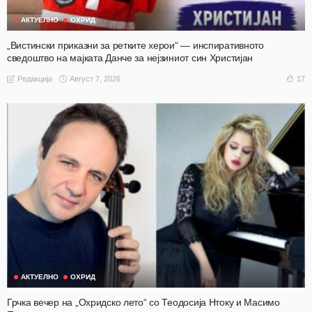
АКТУЕЛНО
ОХРИД
„Вистински приказни за ретките херои“ — инспиративното
сведоштво на мајката Данче за нејзиниот син Христијан
Август 7, 2026
17
Редакција
АКТУЕЛНО
ОХРИД
Грчка вечер на „Охридско лето“ со Теодосија Нтоку и Масимо