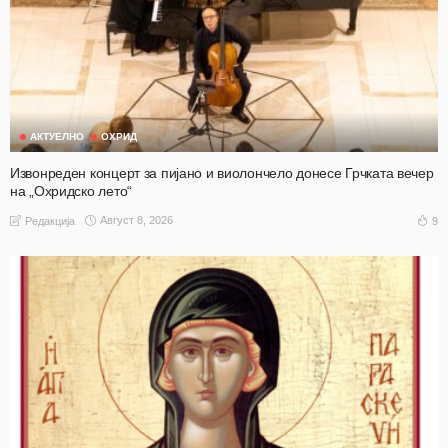
АКТУЕЛНО
ОХРИД
Извонреден концерт за пијано и виолончело донесе Грчката вечер
на „Охридско лето“
Август 8, 2026
9
Редакција