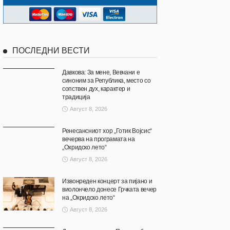
ПОСЛЕДНИ ВЕСТИ
Давкова: За мене, Вевчани е
синоним за Република, место со
сопствен дух, карактер и
традиција
Август 8, 2026
Ренесансниот хор „Готик Војсис“
вечерва на програмата на
„Охридско лето“
Август 8, 2026
Извонреден концерт за пијано и
виолончело донесе Грчката вечер
на „Охридско лето“
Август 8, 2026