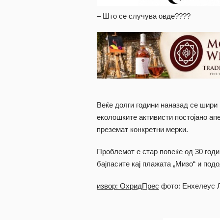
– Што се случува овде????
Веќе долги години наназад се шири 
еколошките активисти постојано ап
преземат конкретни мерки.
Проблемот е стар повеќе од 30 годи
бајпасите кај плажата „Мизо“ и подо
извор: ОхридПрес
фото: Енхелеус 