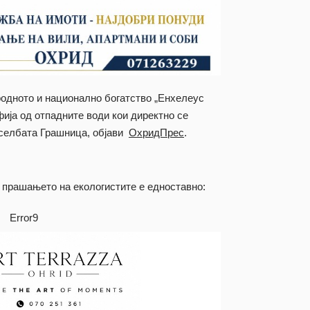
одното и национално богатство „Енхелеус
ија од отпадните води кои директно се
аселбата Грашница, објави
ОхридПрес
.
и прашањето на екологистите е едноставно:
Error9