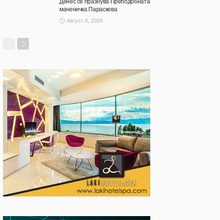
Денес се празнува Преподобната
маченичка Параскева
Август 8, 2026