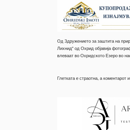
Од Здружението за заштита на прир
Лихнид“ од Охрид објавија фотограф
влеваат во Охридското Езеро во н
Глетката е страотна, а коментарот 