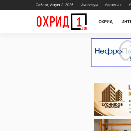
Сабота, Август 8, 2026
Импресум
Маркетинг
У
ОХРИД
ИНТ