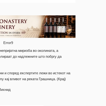
Error9
непријатна миризба во околината, а
елираат до надлежните што побргу да
ни и според експертите лежи во истекот на
лу кај вливот на реката Грашница. (Крај)
Лихнид