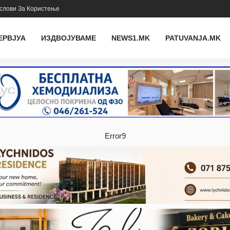
слови За Користење
ЕРВЈУА
ИЗДВОЈУВАМЕ
NEWS1.MK
PATUVANJA.MK
Error9