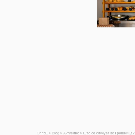
Ohrid1
>
Blog
>
Актуелно
>
Што се случува во Грашница?