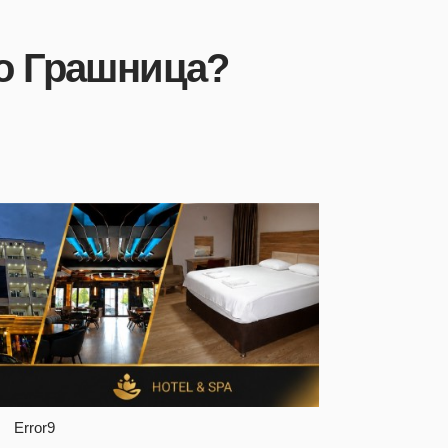
во Грашница?
Error9