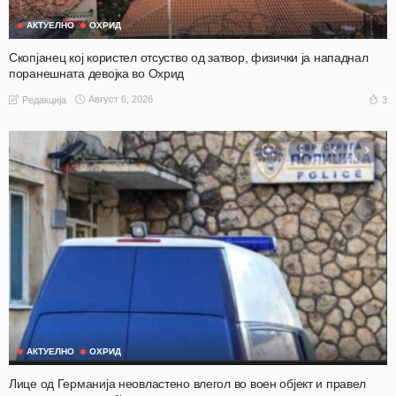
АКТУЕЛНО
ОХРИД
Скопјанец кој користел отсуство од затвор, физички ја нападнал
поранешната девојка во Охрид
Август 6, 2026
3
Редакција
АКТУЕЛНО
ОХРИД
Лице од Германија неовластено влегол во воен објект и правел