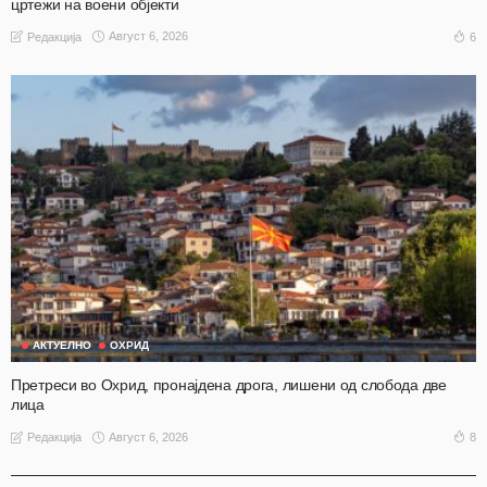
цртежи на воени објекти
Август 6, 2026
6
Редакција
АКТУЕЛНО
ОХРИД
Претреси во Охрид, пронајдена дрога, лишени од слобода две
лица
Август 6, 2026
8
Редакција
АКТУЕЛНО
ОХРИД