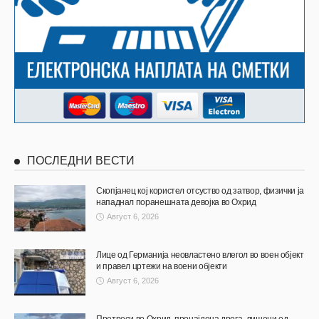
ПОСЛЕДНИ ВЕСТИ
Скопјанец кој користел отсуство од затвор, физички ја
нападнал поранешната девојка во Охрид
Август 6, 2026
Лице од Германија неовластено влегол во воен објект
и правел цртежи на воени објекти
Август 6, 2026
Претреси во Охрид, пронајдена дрога, лишени од