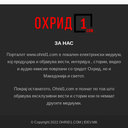
ЗА НАС
Порталот www.ohrid1.com е локален електронски медиум,
кој продуцира и објавува вести, интервјуа , стории, видео
и аудио емисии поврзани со градот Охрид, но и
Македонија и светот.
Покрај останатото, Ohrid1.com е познат по тоа што
објавува ексклузивни вести и стории кои ги немаат
другите медиуми.
© Copyright 2022 OHRID1.COM | IDEV.MK