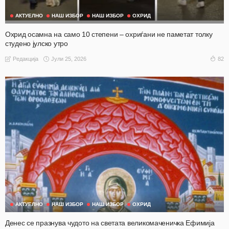
АКТУЕЛНО
НАШ ИЗБОР
НАШ ИЗБОР
ОХРИД
Охрид осамна на само 10 степени – охриѓани не паметат толку
студено јулско утро
Јули 25, 2026
82
Редакција
АКТУЕЛНО
НАШ ИЗБОР
НАШ ИЗБОР
ОХРИД
Денес се празнува чудото на светата великомаченичка Ефимија