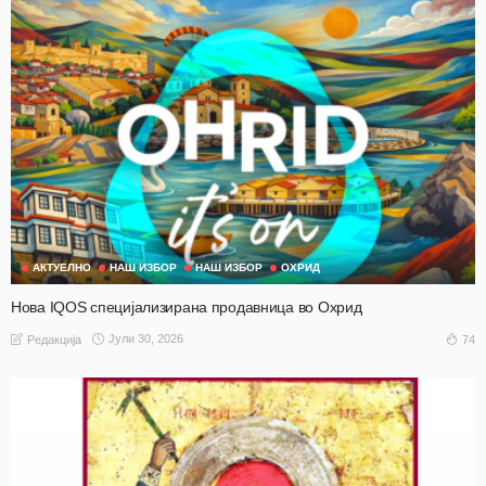
АКТУЕЛНО
НАШ ИЗБОР
НАШ ИЗБОР
ОХРИД
Нова IQOS специјализирана продавница во Охрид
Јули 30, 2026
74
Редакција