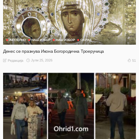
АКТУЕЛНО
НАШ ИЗБОР
НАШ ИЗБОР
ОХРИД
Денес се празнува Икона Богородична Троеручица
Јули 25, 2026
51
Редакција