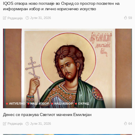
IQOS отвора ново поглавје во Охрид со простор посветен на
информиран избор и лично корисничко искуство
Јули 31, 2026
59
Редакција
АКТУЕЛНО
НАШ ИЗБОР
НАШ ИЗБОР
ОХРИД
Денес се празнува Светиот маченик Емилијан
Јули 31, 2026
64
Редакција