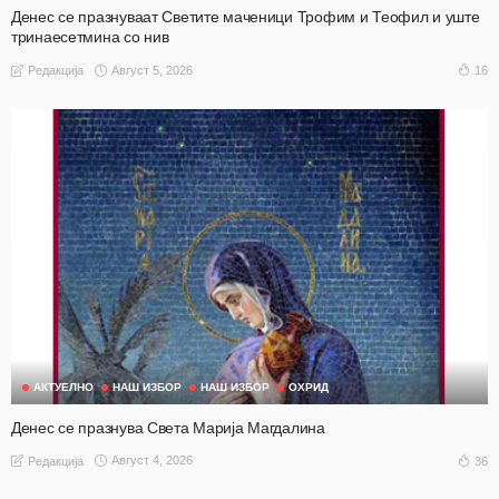
Денес се празнуваат Светите маченици Трофим и Теофил и уште
тринаесетмина со нив
Август 5, 2026
16
Редакција
АКТУЕЛНО
НАШ ИЗБОР
НАШ ИЗБОР
ОХРИД
Денес се празнува Света Марија Магдалина
Август 4, 2026
36
Редакција