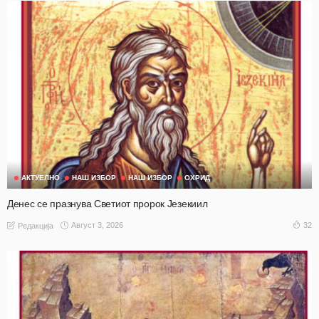
АКТУЕЛНО
НАШ ИЗБОР
НАШ ИЗБОР
ОХРИД
Денес се празнува Светиот пророк Језекиил
Август 3, 2026
32
Редакција