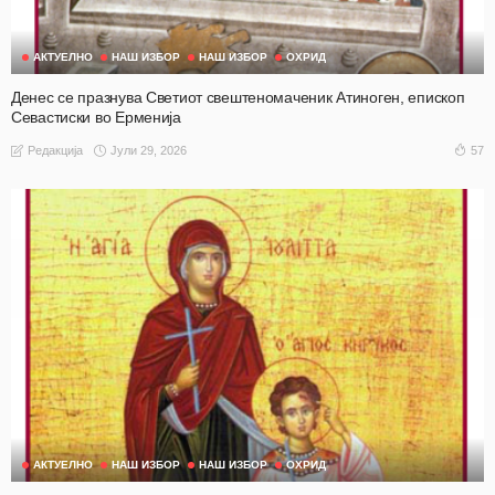
АКТУЕЛНО
НАШ ИЗБОР
НАШ ИЗБОР
ОХРИД
Денес се празнува Светиот свештеномаченик Атиноген, епископ
Севастиски во Ерменија
Јули 29, 2026
57
Редакција
АКТУЕЛНО
НАШ ИЗБОР
НАШ ИЗБОР
ОХРИД