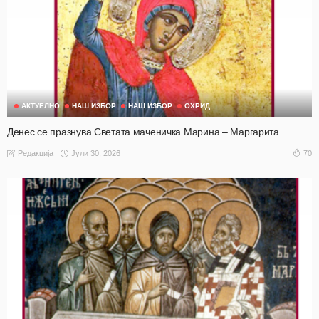
АКТУЕЛНО
НАШ ИЗБОР
НАШ ИЗБОР
ОХРИД
Денес се празнува Светата маченичка Марина – Маргарита
Јули 30, 2026
70
Редакција