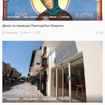
АКТУЕЛНО
НАШ ИЗБОР
НАШ ИЗБОР
ОХРИД
Денес се празнува Преподобна Макрина
Август 1, 2026
48
Редакција
АКТУЕЛНО
НАШ ИЗБОР
НАШ ИЗБОР
ОХРИД