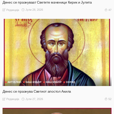
Денес се празнуваат Светите маченици Кирик и Јулита
Јули 28, 2026
47
Редакција
АКТУЕЛНО
НАШ ИЗБОР
НАШ ИЗБОР
ОХРИД
Денес се празнува Светиот апостол Акила
Јули 27, 2026
52
Редакција