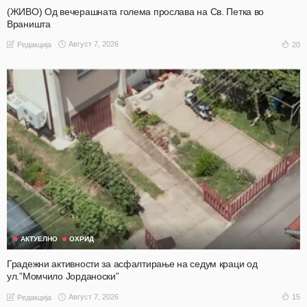
(ЖИВО) Од вечерашната голема прослава на Св. Петка во
Враништа
Август 7, 2026
20
Редакција
АКТУЕЛНО
ОХРИД
Градежни активности за асфалтирање на седум краци од
ул.”Момчило Јорданоски”
Август 7, 2026
15
Редакција