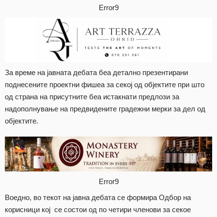
Error9
За време на јавната дебата беа детално презентирани
поднесените проектни фишеа за секој од објектите при што
од страна на присутните беа истакнати предлози за
надополнување на предвидените градежни мерки за дел од
објектите.
Error9
Воедно, во текот на јавна дебата се формира Одбор на
корисници кој се состои од по четири членови за секое