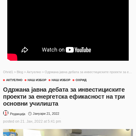
Ohrid1
>
Blog
>
Актуелно
>
Одржана јавна дебата за инвестициските проекти за енергетска ефикасност на три основни училишта
АКТУЕЛНО
НАШ ИЗБОР
НАШ ИЗБОР
ОХРИД
Одржана јавна дебата за инвестициските
проекти за енергетска ефикасност на три
основни училишта
Јануари 21, 2022
Редакција
posted on
21. Јан, 2022 at 5:41 pm