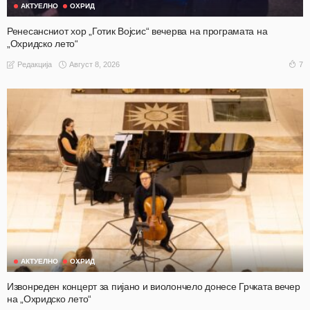
АКТУЕЛНО
ОХРИД
Ренесансниот хор „Готик Војсис“ вечерва на програмата на
„Охридско лето“
Август 8, 2026
7
Редакција
АКТУЕЛНО
ОХРИД
Извонреден концерт за пијано и виолончело донесе Грчката вечер
на „Охридско лето“