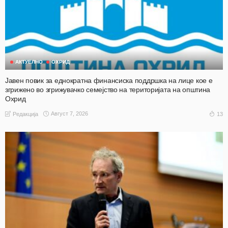
АКТУЕЛНО
ОХРИД
Јавен повик за еднократна финансиска поддршка на лице кое е
згрижено во згрижувачко семејство на територијата на општина
Охрид
Август 7, 2026
13
Редакција