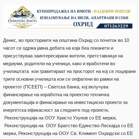
Денес, во просториите на општина Охрид со почеток во 10
часот се одржа јавна дебата на која беа поканети и
присуствуваа заинтересирани жители, претставници на
медиуми, родители на ученици, како и вработени во
училиштата кои гравитираат на просторот на кој се лоцирани
трите основни училишта кои се опфатени во рамки на
проектот (ПСЕЕП) – Светска банка, кој вклучува
финансирање на изработка на проектно техничка
документација и финасирање на инвестициски проекти за
енергетска ефикасност за следните под-проекти,
Реконструкција на ООУ Христо Узунов со ЕЕ мерки,
Реконструкција на ООУ Братство Единство-Лескајца со ЕЕ
мерки, Реконструкција на ООУ Св. Климент Охридски со ЕЕ