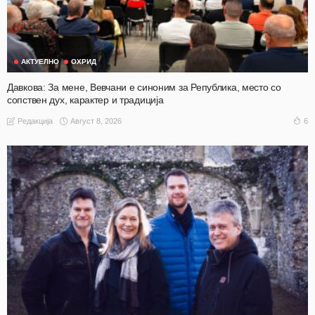
АКТУЕЛНО
ОХРИД
Давкова: За мене, Вевчани е синоним за Република, место со
сопствен дух, карактер и традиција
Август 8, 2026
6
Редакција