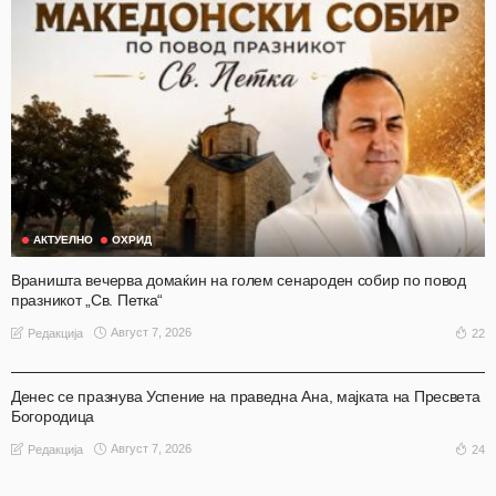
АКТУЕЛНО
ОХРИД
Враништа вечерва домаќин на голем сенароден собир по повод
празникот „Св. Петка“
Август 7, 2026
22
Редакција
АКТУЕЛНО
НАШ ИЗБОР
НАШ ИЗБОР
ОХРИД
Денес се празнува Успение на праведна Ана, мајката на Пресвета
Богородица
Август 7, 2026
24
Редакција