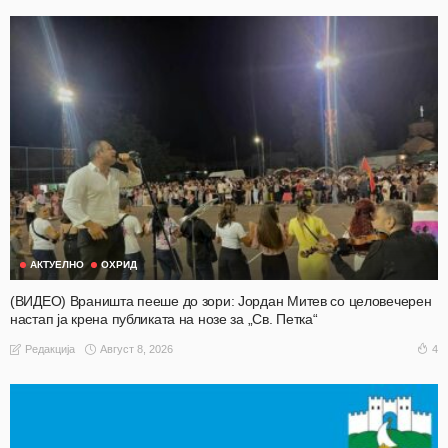
АКТУЕЛНО
ОХРИД
(ВИДЕО) Враништа пееше до зори: Јордан Митев со целовечерен
настап ја крена публиката на нозе за „Св. Петка“
Август 8, 2026
4
Редакција