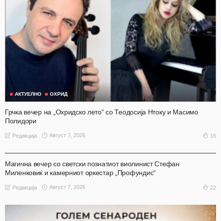
АКТУЕЛНО
ОХРИД
Грчка вечер на „Охридско лето“ со Теодосија Нтоку и Масимо
Полидори
Август 7, 2026
16
Редакција
АКТУЕЛНО
ОХРИД
Магична вечер со светски познатиот виолинист Стефан
Миленковиќ и камерниот оркестар „Профундис“
Август 7, 2026
22
Редакција