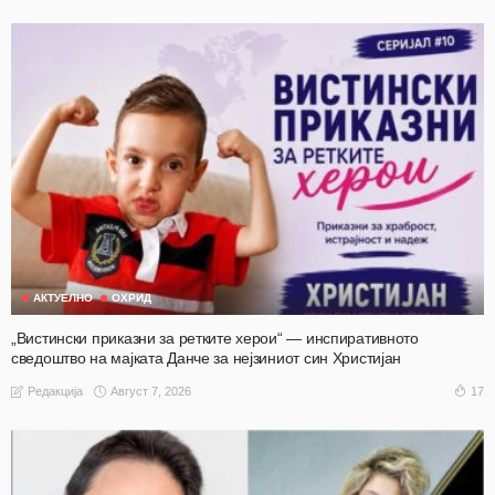
АКТУЕЛНО
ОХРИД
„Вистински приказни за ретките херои“ — инспиративното
сведоштво на мајката Данче за нејзиниот син Христијан
Август 7, 2026
17
Редакција