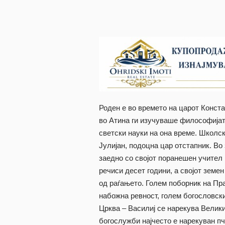
Роден е во времето на царот Конста
во Атина ги изучуваше философијата
светски науки на она време. Школск
Јулијан, подоцна цар отстапник. Во
заедно со својот поранешен учител
речиси десет години, а својот земе
од раѓањето. Голем поборник на Пр
набожна ревност, голем богословски
Црква – Василиј се нарекува Велик
богослужби најчесто е нарекуван пч