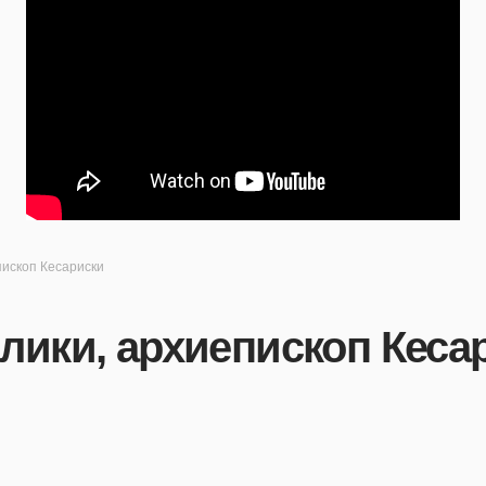
пископ Кесариски
лики, архиепископ Кеса