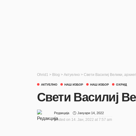
Ohrid1
>
Blog
>
Актуелно
>
Свети Василиј Велики, архие
АКТУЕЛНО
НАШ ИЗБОР
НАШ ИЗБОР
ОХРИД
Свети Василиј Ве
Јануари 14, 2022
Редакција
posted on
14. Јан, 2022 at 7:57 am