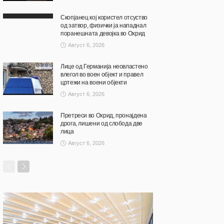
Скопјанец кој користел отсуство
од затвор, физички ја нападнал
поранешната девојка во Охрид
Август 6, 2026
Лице од Германија неовластено
влегол во воен објект и правел
цртежи на воени објекти
Август 6, 2026
Претреси во Охрид, пронајдена
дрога, лишени од слобода две
лица
Август 6, 2026