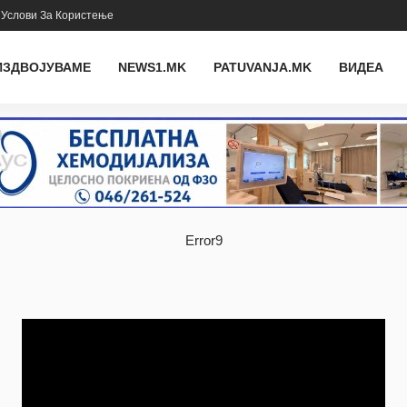
Услови За Користење
ИЗДВОЈУВАМЕ
NEWS1.MK
PATUVANJA.MK
ВИДЕА
Error9