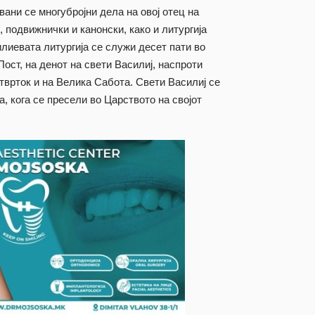
вани се многубројни дела на овој отец на
 подвижнички и канонски, како и литургија
лиевата литургија се служи десет пати во
Пост, на денот на свети Василиј, наспроти
тврток и на Велика Сабота. Свети Василиј се
а, кога се пресели во Царството на својот