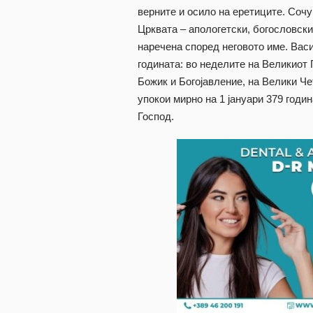
верните и осило на еретиците. Сочу
Црквата – апологетски, богословски,
наречена според неговото име. Васи
годината: во неделите на Великиот 
Божик и Богојавление, на Велики Че
упокои мирно на 1 јануари 379 годин
Господ.