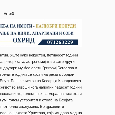
Error9
нтин. Уште како некрстен, петнаесет години
, реториката, астрономијата и сите други
и другари му беа свети Григориј Богослов и
 зрелите години се крсти на реката Јордан
 Евул. Беше епископ на Кесарија Кападокиска
н живот го заврши кога наполни педесет години
авославието, голем зрак на морална чистота и
 ум, голем устроител и столб на Божјата
и потполно заслужено. Во црковните
ела на Црквата Христова, која им дава мед на