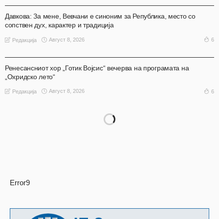
Давкова: За мене, Вевчани е синоним за Република, место со
сопствен дух, карактер и традиција
Август 8, 2026
6
Редакција
АКТУЕЛНО
ОХРИД
Ренесансниот хор „Готик Војсис“ вечерва на програмата на
„Охридско лето“
Август 8, 2026
6
Редакција
Error9