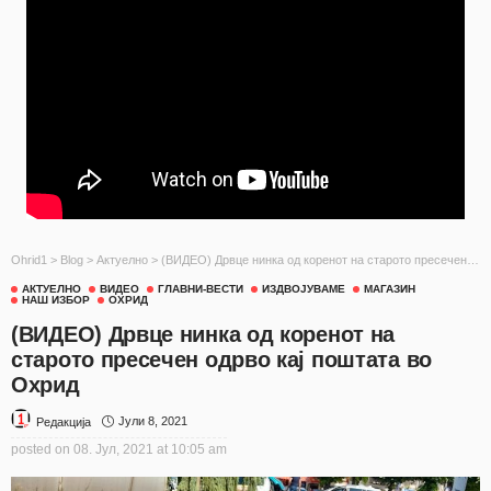
Ohrid1
>
Blog
>
Актуелно
>
(ВИДЕО) Дрвце нинка од коренот на старото пресечен одрво кај поштата во Охрид
АКТУЕЛНО
ВИДЕО
ГЛАВНИ-ВЕСТИ
ИЗДВОЈУВАМЕ
МАГАЗИН
НАШ ИЗБОР
ОХРИД
(ВИДЕО) Дрвце нинка од коренот на
старото пресечен одрво кај поштата во
Охрид
Јули 8, 2021
Редакција
posted on
08. Јул, 2021 at 10:05 am