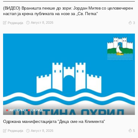
(ВИДЕО) Враништа пееше до зори: Јордан Митев со целовечерен
настап ја крена публиката на нозе за „Св. Петка“
Август 8, 2026
3
Редакција
АКТУЕЛНО
ОХРИД
Одржана манифестацијата “Деца сме на Климента“
Август 8, 2026
5
Редакција
АКТУЕЛНО
ОХРИД