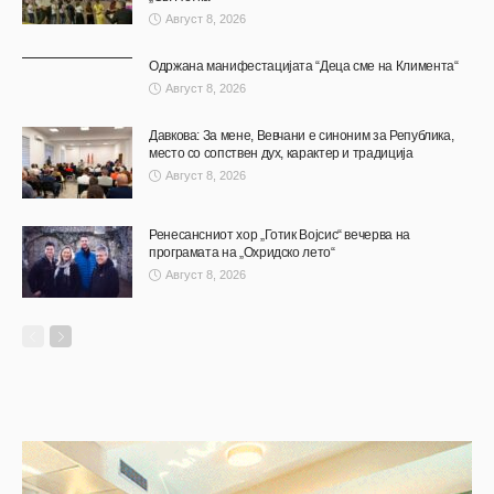
Август 8, 2026
Одржана манифестацијата “Деца сме на Климента“
Август 8, 2026
Давкова: За мене, Вевчани е синоним за Република,
место со сопствен дух, карактер и традиција
Август 8, 2026
Ренесансниот хор „Готик Војсис“ вечерва на
програмата на „Охридско лето“
Август 8, 2026