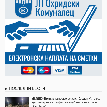
ПОСЛЕДНИ ВЕСТИ
(ВИДЕО) Враништа пееше до зори: Јордан Митев со
целовечерен настап ја крена публиката на нозе за
„Св. Петка“