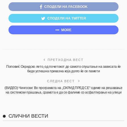
СПОДЕЛИ НА FACEBOOK
СПОДЕЛИ НА TWITTER
MORE
ПРЕТХОДНА ВЕСТ
Поповиќ: Охридско лето, од почетокот до самото спуштање на завесата ќе
биде успешна приказна која долго ќе се памети
СЛЕДНА ВЕСТ
(ВИДЕО) Чингоски: Во програмата на „ОХРИД ПРЕД СЕ“ одиме на решавање
на системски прашања, срамота е да се фалиме со асфалтирање на улици
СЛИЧНИ ВЕСТИ
АКТУЕЛНО
ОХРИД