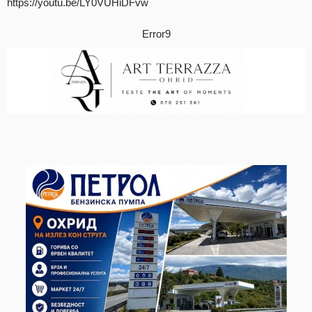
https://youtu.be/LY0VUHiDFvw
Error9