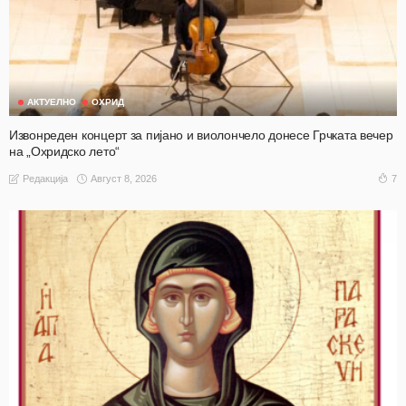
АКТУЕЛНО
ОХРИД
Извонреден концерт за пијано и виолончело донесе Грчката вечер
на „Охридско лето“
Август 8, 2026
7
Редакција