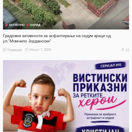
АКТУЕЛНО
ОХРИД
Градежни активности за асфалтирање на седум краци од
ул.”Момчило Јорданоски”
Август 7, 2026
12
Редакција