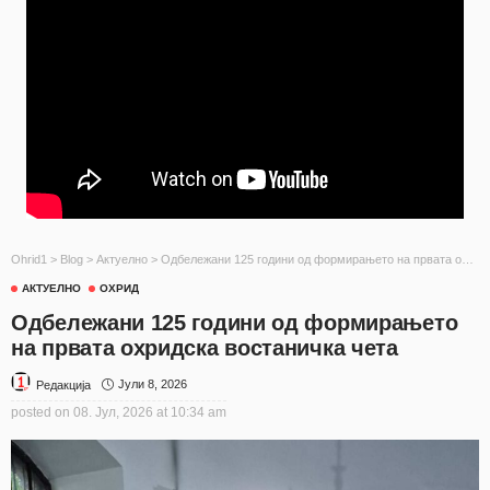
Ohrid1
>
Blog
>
Актуелно
>
Одбележани 125 години од формирањето на првата охридска востаничка чета
АКТУЕЛНО
ОХРИД
Одбележани 125 години од формирањето
на првата охридска востаничка чета
Јули 8, 2026
Редакција
posted on
08. Јул, 2026 at 10:34 am