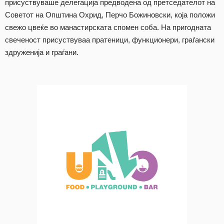
присуствуваше делегација предводена од претседателот на
Советот на Општина Охрид, Перчо Божиновски, која положи
свежо цвеќе во манастирската спомен соба. На пригодната
свеченост присуствуваа пратеници, функционери, граѓански
здруженија и граѓани.