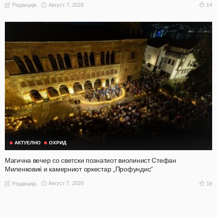
Август 7, 2026
14
Редакција
АКТУЕЛНО
ОХРИД
Магична вечер со светски познатиот виолинист Стефан
Миленковиќ и камерниот оркестар „Профундис“
Август 7, 2026
19
Редакција