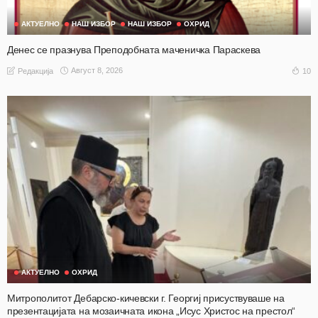
АКТУЕЛНО
НАШ ИЗБОР
НАШ ИЗБОР
ОХРИД
Денес се празнува Преподобната маченичка Параскева
Август 8, 2026
10
Редакција
АКТУЕЛНО
ОХРИД
Митрополитот Дебарско-кичевски г. Георгиј присуствуваше на
презентацијата на мозаичната икона „Исус Христос на престол“