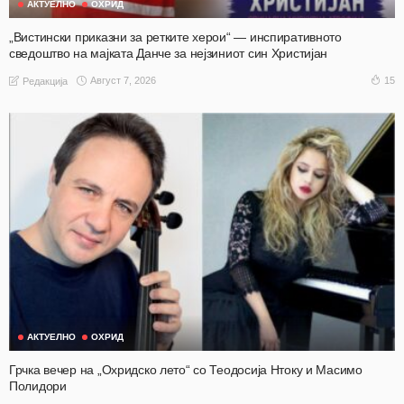
АКТУЕЛНО
ОХРИД
„Вистински приказни за ретките херои“ — инспиративното
сведоштво на мајката Данче за нејзиниот син Христијан
Август 7, 2026
15
Редакција
АКТУЕЛНО
ОХРИД
Грчка вечер на „Охридско лето“ со Теодосија Нтоку и Масимо
Полидори