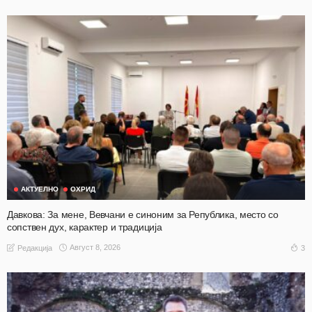
АКТУЕЛНО
ОХРИД
Давкова: За мене, Вевчани е синоним за Република, место со
сопствен дух, карактер и традиција
Август 8, 2026
3
Редакција