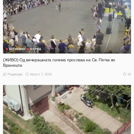
АКТУЕЛНО
ОХРИД
(ЖИВО) Од вечерашната голема прослава на Св. Петка во
Враништа
Август 7, 2026
16
Редакција