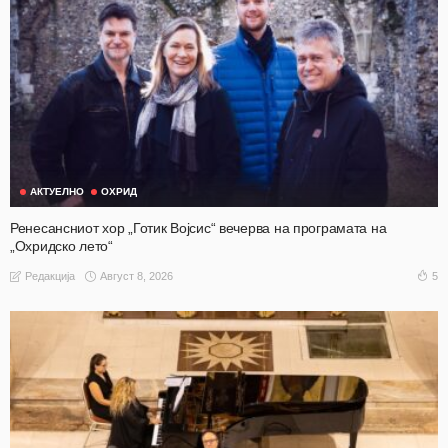
АКТУЕЛНО
ОХРИД
Ренесансниот хор „Готик Војсис“ вечерва на програмата на
„Охридско лето“
Август 8, 2026
5
Редакција