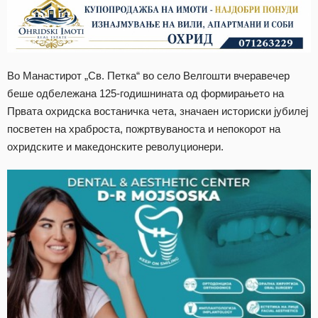
Во Манастирот „Св. Петка“ во село Велгошти вчеравечер
беше одбележана 125-годишнината од формирањето на
Првата охридска востаничка чета, значаен историски јубилеј
посветен на храброста, пожртвуваноста и непокорот на
охридските и македонските револуционери.