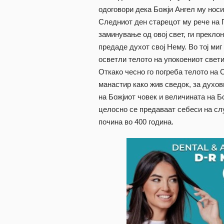
одоговори дека Божји Ангел му носи
Следниот ден старецот му рече на П
заминување од овој свет, ги прекло
предаде духот свој Нему. Во тој ми
осветли телото на упокоениот свети
Откако чесно го погреба телото на 
манастир како жив сведок, за духов
на Божјиот човек и величината на 
целосно се предаваат себеси на сл
почина во 400 година.