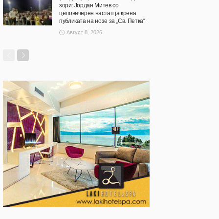
зори: Јордан Митев со
целовечерен настап ја крена
публиката на нозе за „Св. Петка“
Август 8, 2026