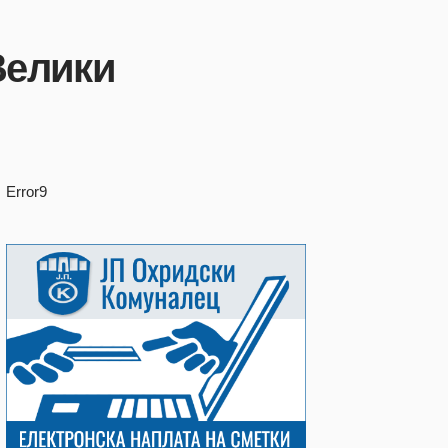
Велики
Error9