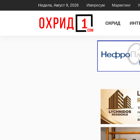
Недела, Август 9, 2026
Импресум
Маркетинг
У
ОХРИД
ИНТ