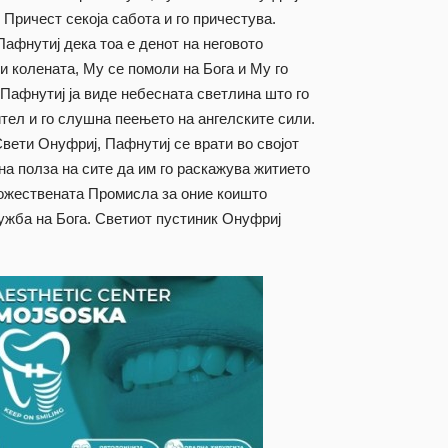
 Причест секоја сабота и го причестува.
афнутиј дека тоа е денот на неговото
ни колената, Му се помоли на Бога и Му го
г Пафнутиј ја виде небесната светлина што го
тел и го слушна пеењето на ангелските сили.
Свети Онуфриј, Пафнутиј се врати во својот
на полза на сите да им го раскажува житието
Божествената Промисла за оние коишто
ужба на Бога. Светиот пустиник Онуфриј