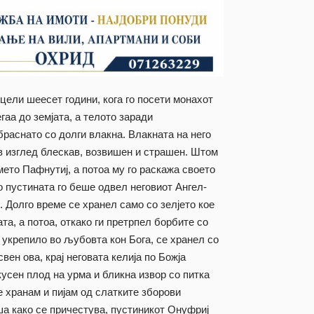
цели шеесет години, кога го посети монахот
гаа до земјата, а телото заради
раснато со долги влакна. Влакната на него
гов изглед блескав, возвишен и страшен. Штом
 името Пафнутиј, а потоа му го раскажа своето
о пустината го беше одвел неговиот Ангел-
. Долго време се хранел само со зелјето кое
та, а потоа, откако ги претрпел борбите со
 укрепило во љубовта кон Бога, се хранел со
вен ова, крај неговата келија по Божја
усен плод на урма и бликна извор со питка
се хранам и пијам од слатките зборови
ша како се причестува, пустиникот Онуфриј