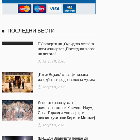
ПОСЛЕДНИ ВЕСТИ
ЕУ вечерта на „Охридско лето“ го
носи концертот „Последната роза
на летото“
Август 9, 2026
„Готик Војсис“ со рафинирана
изведба на средновековна музика
Август 9, 2026
Денес се празнуваат
рамноапостолни Климент, Наум,
Сава, Горазд и Ангелариј, и
нивните учители Кирил и Методиј
Август 9, 2026
(ВИДЕО) Враништа пееше до