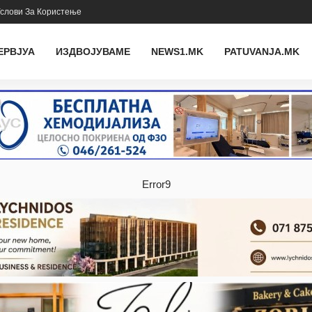
слови За Користење
ЕРВЈУА
ИЗДВОЈУВАМЕ
NEWS1.MK
PATUVANJA.MK
Error9