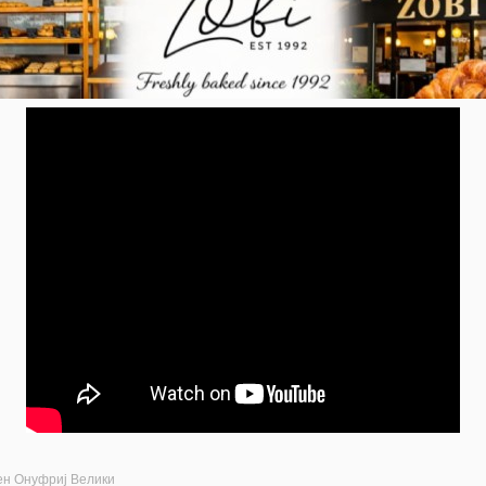
ен Онуфриј Велики