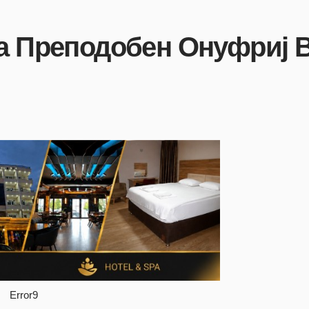
ва Преподобен Онуфриј 
Error9