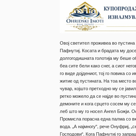
Овој светител проживеа во пустина 
Пафнутиј. Косата и брадата му досе
долгогодишната голотија му беше об
беа сите бели како снег, а сиот не
го виде дојдениот, тој го повика со
житие од пустината. На тоа место в
чувар, којшто претходно му се јавил
ретко можело да се најде во пустина
демоните и кога срцето сосем му се
леб што му го носел Ангел Божји. Ос
Промисла порасна една палма со вк
вода. „А најмногу“, рече Онуфриј, „
Господови“. Кога Пафнутиј го запра