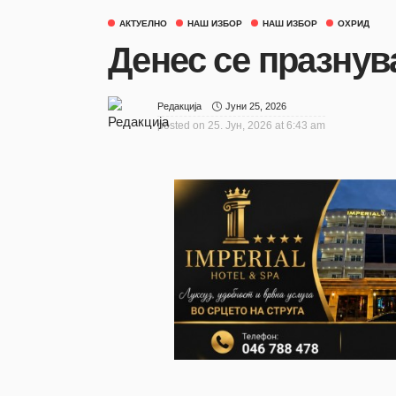
АКТУЕЛНО
НАШ ИЗБОР
НАШ ИЗБОР
ОХРИД
Денес се празну
Јуни 25, 2026
Редакција
posted on
25. Јун, 2026 at 6:43 am