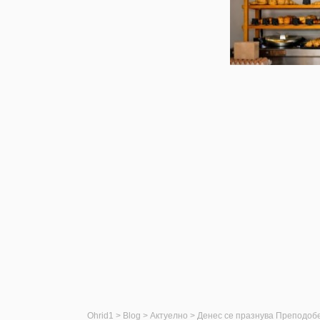
Ohrid1
>
Blog
>
Актуелно
>
Денес се празнува Преподоб