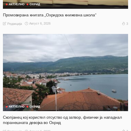
АКТУЕЛНО
ОХРИД
Промовирана книгата „Охридска книжевна школа“
Август 6, 2026
3
Редакција
АКТУЕЛНО
ОХРИД
Скопјанец кој користел отсуство од затвор, физички ја нападнал
поранешната девојка во Охрид