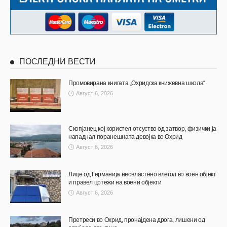
ПОСЛЕДНИ ВЕСТИ
Промовирана книгата „Охридска книжевна школа“
Август 6, 2026
Скопјанец кој користел отсуство од затвор, физички ја
нападнал поранешната девојка во Охрид
Август 6, 2026
Лице од Германија неовластено влегол во воен објект
и правел цртежи на воени објекти
Август 6, 2026
Претреси во Охрид, пронајдена дрога, лишени од