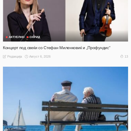
АКТУЕЛНО
ОХРИД
Концерт под свеќи со Стефан Миленковиќ и „Профундис“
Август 6, 2026
13
Редакција