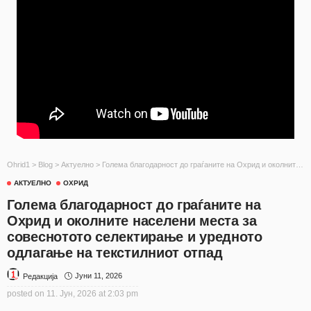
Ohrid1
>
Blog
>
Актуелно
>
Голема благодарност до граѓаните на Охрид и околните населени места за совеснотото селектирање и уредното одлагање на текстилниот отпад
АКТУЕЛНО
ОХРИД
Голема благодарност до граѓаните на
Охрид и околните населени места за
совеснотото селектирање и уредното
одлагање на текстилниот отпад
Јуни 11, 2026
Редакција
posted on
11. Јун, 2026 at 2:03 pm