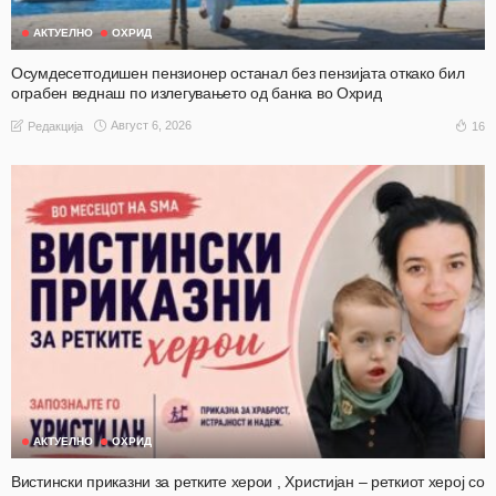
АКТУЕЛНО
ОХРИД
Осумдесетгодишен пензионер останал без пензијата откако бил
ограбен веднаш по излегувањето од банка во Охрид
Август 6, 2026
16
Редакција
АКТУЕЛНО
ОХРИД
Вистински приказни за ретките херои , Христијан – реткиот херој со