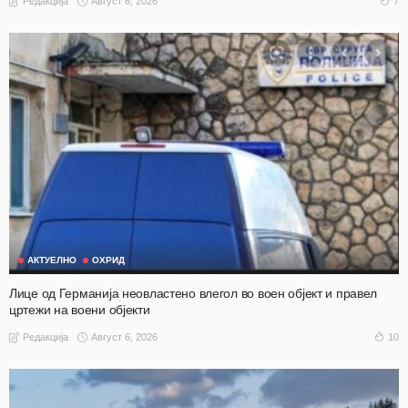
Август 6, 2026
7
Редакција
АКТУЕЛНО
ОХРИД
Лице од Германија неовластено влегол во воен објект и правел
цртежи на воени објекти
Август 6, 2026
10
Редакција