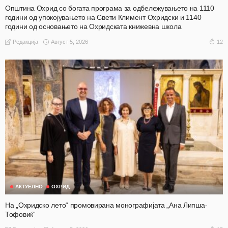
Општина Охрид со богата програма за одбележувањето на 1110
години од упокојувањето на Свети Климент Охридски и 1140
години од основањето на Охридската книжевна школа
Август 5, 2026
12
Редакција
АКТУЕЛНО
ОХРИД
На „Охридско лето“ промовирана монографијата „Ана Липша-
Тофовиќ“