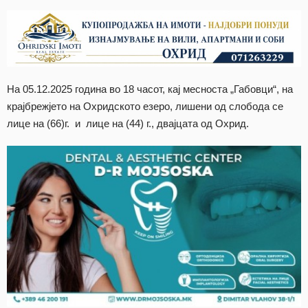
На 05.12.2025 година во 18 часот, кај месноста „Габовци“, на
крајбрежјето на Охридското езеро, лишени од слобода се
лице на (66)г. и лице на (44) г., двајцата од Охрид.