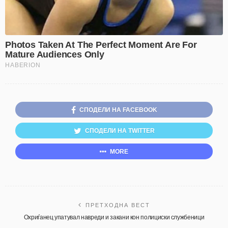
СПОДЕЛИ НА FACEBOOK
СПОДЕЛИ НА TWITTER
MORE
ПРЕТХОДНА ВЕСТ
Охриѓанец упатувал навреди и закани кон полициски службеници