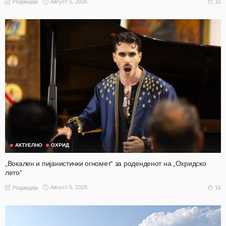
Август 5, 2026
15
Редакција
АКТУЕЛНО
ОХРИД
„Вокален и пијанистички огномет“ за роденденот на „Охридско
лето“
Август 5, 2026
16
Редакција