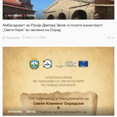
АКТУЕЛНО
ОХРИД
Амбасадорот на Русија Дмитриј Зиков го посети манастирот
„Свети Наум“ во околина на Охрид.
Август 5, 2026
12
Редакција
АКТУЕЛНО
ОХРИД