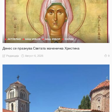
АКТУЕЛНО
НАШ ИЗБОР
НАШ ИЗБОР
ОХРИД
Денес се празнува Светата маченичка Христина
Август 6, 2026
9
Редакција