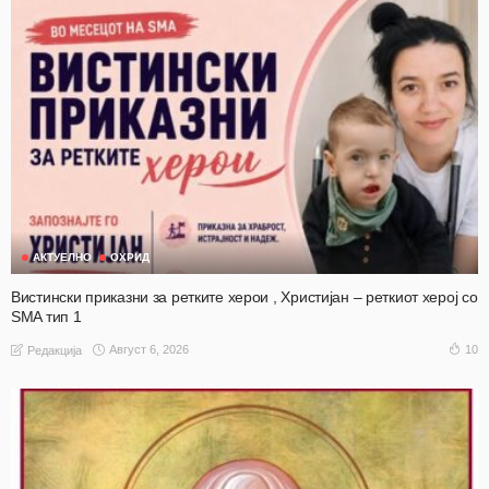
АКТУЕЛНО
ОХРИД
Вистински приказни за ретките херои , Христијан – реткиот херој со
SMA тип 1
Август 6, 2026
10
Редакција