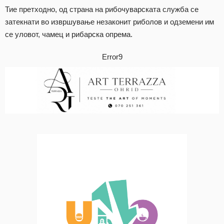
Тие претходно, од страна на рибочуварската служба се
затекнати во извршување незаконит риболов и одземени им
се уловот, чамец и рибарска опрема.
Error9