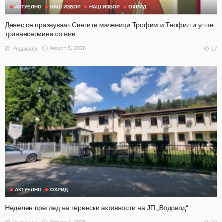
АКТУЕЛНО
НАШ ИЗБОР
НАШ ИЗБОР
ОХРИД
Денес се празнуваат Светите маченици Трофим и Теофил и уште
тринаесетмина со нив
Август 5, 2026
17
Редакција
АКТУЕЛНО
ОХРИД
Неделен преглед на теренски активности на ЈП „Водовод“