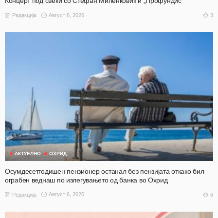
Концерт под свеќи со Стефан Миленковиќ и „Профундис“
Август 6, 2026
3
Редакција
АКТУЕЛНО
ОХРИД
Осумдесетгодишен пензионер останал без пензијата откако бил
ограбен веднаш по излегувањето од банка во Охрид
Август 6, 2026
6
Редакција