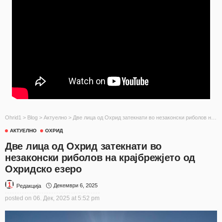
Ohrid1
>
Blog
>
Актуелно
>
Две лица од Охрид затекнати во незаконски риболов на крајбрежјето од Охридско езеро
АКТУЕЛНО
ОХРИД
Две лица од Охрид затекнати во
незаконски риболов на крајбрежјето од
Охридско езеро
Декември 6, 2025
Редакција
posted on
06. Дек, 2025 at 5:52 pm