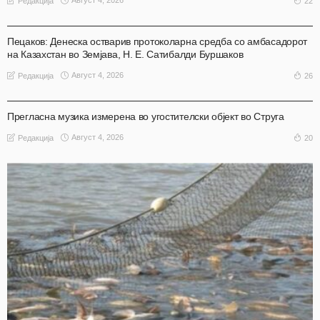
Август 4, 2026
22
Редакција
АКТУЕЛНО
ОХРИД
Пецаков: Денеска остварив протоколарна средба со амбасадорот
на Казахстан во Земјава, Н. Е. Сатибалди Буршаков
Август 4, 2026
26
Редакција
АКТУЕЛНО
ОХРИД
Прегласна музика измерена во угостителски објект во Струга
Август 4, 2026
20
Редакција