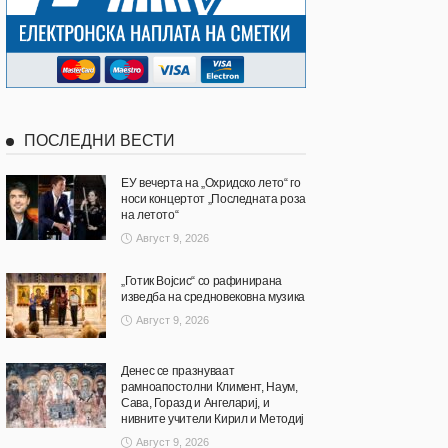
ПОСЛЕДНИ ВЕСТИ
ЕУ вечерта на „Охридско лето“ го
носи концертот „Последната роза
на летото“
Август 9, 2026
„Готик Војсис“ со рафинирана
изведба на средновековна музика
Август 9, 2026
Денес се празнуваат
рамноапостолни Климент, Наум,
Сава, Горазд и Ангелариј, и
нивните учители Кирил и Методиј
Август 9, 2026