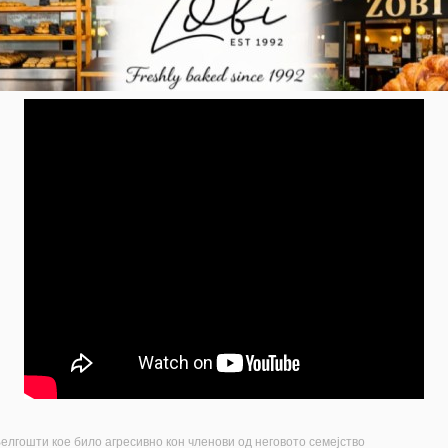
елгошти кое било агресивно кон членови од неговото семејство