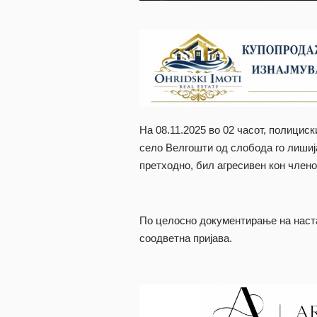
На 08.11.2025 во 02 часот, полици
село Велгошти од слобода го лишија 
претходно, бил агресивен кон члено
По целосно документирање на наста
соодветна пријава.