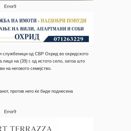
Error9
ски службеници од СВР Охрид во охридското
лице на (39) г. од истото село, затоа што
ви на неговото семејство.
нот, против него ќе биде поднесена
Error9