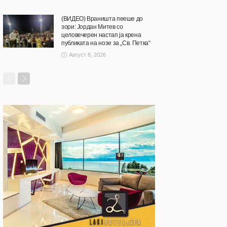
(ВИДЕО) Враништа пееше до
зори: Јордан Митев со
целовечерен настап ја крена
публиката на нозе за „Св. Петка“
Август 8, 2026