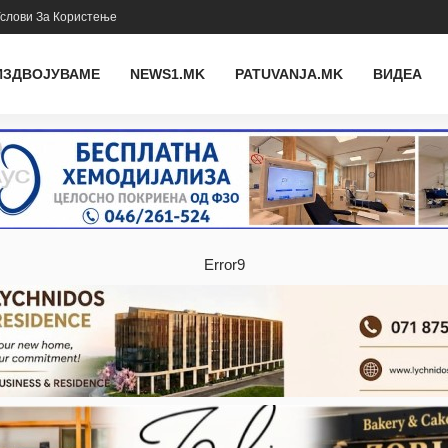
слови За Користење
ИЗДВОЈУВАМЕ
NEWS1.MK
PATUVANJA.MK
ВИДЕА
Error9