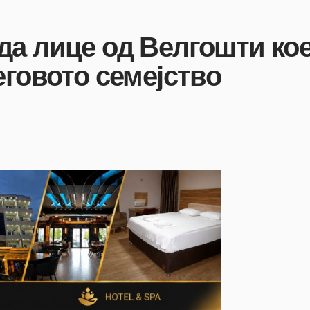
а лице од Велгошти кое
еговото семејство