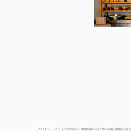
Ohrid1
>
Blog
>
Актуелно
>
Лишено од слобода лице од В